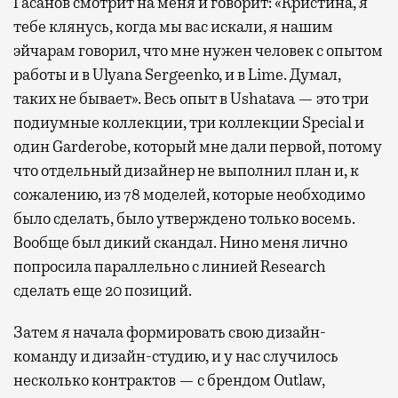
Гасанов смотрит на меня и говорит: «Кристина, я
тебе клянусь, когда мы вас искали, я нашим
эйчарам говорил, что мне нужен человек с опытом
работы и в Ulyana Sergeenko, и в Lime. Думал,
таких не бывает». Весь опыт в Ushatava — это три
подиумные коллекции, три коллекции Special и
один Garderobe, который мне дали первой, потому
что отдельный дизайнер не выполнил план и, к
сожалению, из 78 моделей, которые необходимо
было сделать, было утверждено только восемь.
Вообще был дикий скандал. Нино меня лично
попросила параллельно с линией Research
сделать еще 20 позиций.
Затем я начала формировать свою дизайн-
команду и дизайн-студию, и у нас случилось
несколько контрактов — c брендом Outlaw,