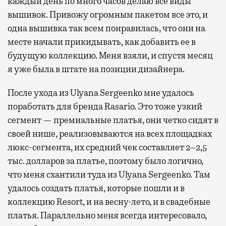
каждый день по много часов делаю все виды
вышивок. Привожу огромным пакетом все это, и
одна вышивка так всем понравилась, что они на
месте начали прикидывать, как добавить ее в
будущую коллекцию. Меня взяли, и спустя месяц
я уже была в штате на позиции дизайнера.
После ухода из Ulyana Sergeenko мне удалось
поработать для бренда Rasario. Это тоже узкий
сегмент — премиальные платья, они четко сидят в
своей нише, реализовываются на всех площадках
люкс-сегмента, их средний чек составляет 2–2,5
тыс. долларов за платье, поэтому было логично,
что меня схантили туда из Ulyana Sergeenko. Там
удалось создать платья, которые пошли и в
коллекцию Resort, и на весну-лето, и в свадебные
платья. Параллельно меня всегда интересовало,