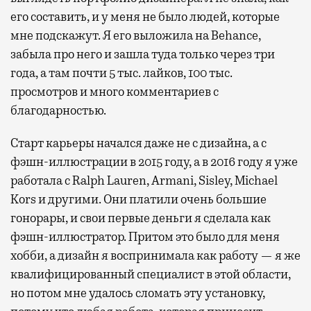
его составить, и у меня не было людей, которые
мне подскажут. Я его выложила на Behance,
забыла про него и зашла туда только через три
года, а там почти 5 тыс. лайков, 100 тыс.
просмотров и много комментариев с
благодарностью.
Старт карьеры начался даже не с дизайна, а с
фэшн-иллюстрации в 2015 году, а в 2016 году я уже
работала с Ralph Lauren, Armani, Sisley, Michael
Kors и другими. Они платили очень большие
гонорары, и свои первые деньги я сделала как
фэшн-иллюстратор. Притом это было для меня
хобби, а дизайн я воспринимала как работу — я же
квалифицированный специалист в этой области,
но потом мне удалось сломать эту установку,