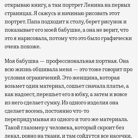
открываю книгу, а там портрет Ленина на первых
страницах. Я сажусь и начинаю рисовать этот
портрет. Папа подходит к столу, берет рисунок и
показывает его моей бабушке, а она не верит, что
это я нарисовала, потому что это было графически
очень похоже.
Моя бабушка — профессиональная портная. Она
всю жизнь обшивала меня — это тоже говорит про
условия ограничений. Это женщина, которая
возьмет один материал, сошьет сначала платье, а
как надоест, перешьет его в юбку, а затем и вовсе
из него сделает сумку. Из одного изделия она
сделает восемь, постоянно что-то
перепридумывая из одного и того же материала.
Такой глазомер у человека, который скроит без
лекал, ровно на ткани, и там сойдутся все насечки,