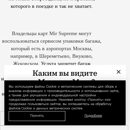
которого в поездке и так не хватает.
Владельцы карт Mir Supreme могут
воспользоваться сервисом упаковки багажа,
который есть в аэропортах Москвы,
например, в Шереметьево, Внуково,
Жуковском.
Услуга защитит багаж
×
от царапин, повреждений
и несанкционированного вскрытия во время
перелетов. Красивее пленка чемодан
Мы используем файлы Сookie и метрические системы для сбора и
Уведомление 
анализа информации о производительности и использовании сайта,
не сделает, зато позволит ему сохранить тот
а также для улучшения и индивидуальной настройки
вид, с которым он вышел из дома.
предоставления информации. Нажимая кнопку «Принять» или
продолжая пользоваться сайтом, вы соглашаетесь на обработку
файлов Cookie и данных метрических систем.
Принять
Подробнее