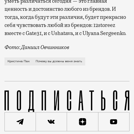
уметь различаться сегодня — это главная
ценность и достоинство любого из брендов. И
тогда, когда будут эти различия, будет прекрасно
себя чувствовать любой из брендов: 12storeez
вместе с Gate31, и с Ushatava, и с Ulyana Sergeenko.
Фото: Даниил Овчинников
Я родилась в Узбекистане. Я чистая кореянка — это 
Кристина Пак
Почему вы должны меня знать