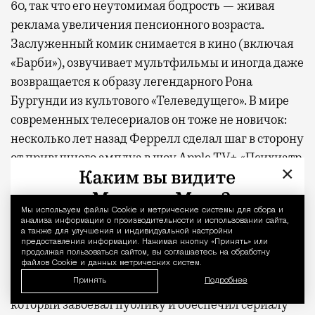
60, так что его неутомимая бодрость — живая
реклама увеличения пенсионного возраста.
Заслуженный комик снимается в кино (включая
«Барби»), озвучивает мультфильмы и иногда даже
возвращается к образу легендарного Рона
Бургунди из культового «Телеведущего». В мире
современных телесериалов он тоже не новичок:
несколько лет назад Феррелл сделал шаг в сторону
от привычного амплуа в шоу Apple TV+ «Психиатр
×
по соседству», сыграв пронзительную жертву
жулика в исполнении Пола Радда. «Ястреб»,
Мы используем файлы Сookie и метрические системы для сбора и
Уведомление 
напротив, возвращение к базовым настройкам.
анализа информации о производительности и использовании сайта,
а также для улучшения и индивидуальной настройки
предоставления информации. Нажимая кнопку «Принять» или
На первый взгляд «Ястреб» выглядит несколько
продолжая пользоваться сайтом, вы соглашаетесь на обработку
запоздавшим. В прошлом году на том же Apple
файлов Cookie и данных метрических систем.
Принять
Подробнее
TV+ вышел «Король гольфа» с Оуэном Уилсоном,
который завоевал публику и обеспечил сериалу