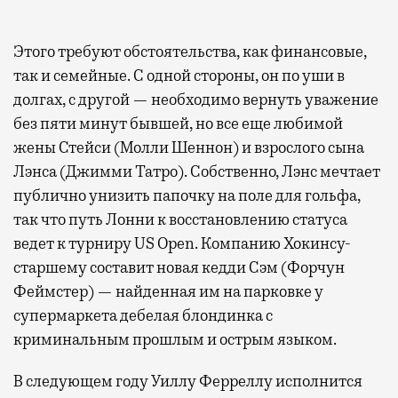
Этого требуют обстоятельства, как финансовые,
так и семейные. С одной стороны, он по уши в
долгах, с другой — необходимо вернуть уважение
без пяти минут бывшей, но все еще любимой
жены Стейси (Молли Шеннон) и взрослого сына
Лэнса (Джимми Татро). Собственно, Лэнс мечтает
публично унизить папочку на поле для гольфа,
так что путь Лонни к восстановлению статуса
ведет к турниру US Open. Компанию Хокинсу-
старшему составит новая кедди Сэм (Форчун
Феймстер) — найденная им на парковке у
супермаркета дебелая блондинка с
криминальным прошлым и острым языком.
В следующем году Уиллу Ферреллу исполнится