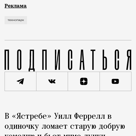
Рекламные кампании техники редко выходят за рамк
Реклама
технопарк
Реклама
Редакция Москвич Mag
В «Ястребе» Уилл Феррелл в
Город
одиночку ломает старую добрую