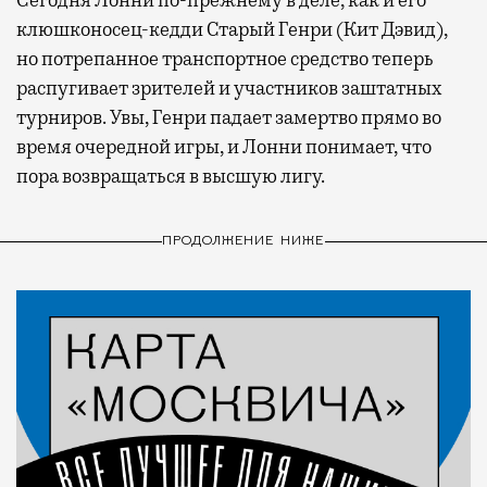
Сегодня Лонни по-прежнему в деле, как и его
клюшконосец-кедди Старый Генри (Кит Дэвид),
но потрепанное транспортное средство теперь
распугивает зрителей и участников заштатных
турниров. Увы, Генри падает замертво прямо во
время очередной игры, и Лонни понимает, что
пора возвращаться в высшую лигу.
ПРОДОЛЖЕНИЕ НИЖЕ