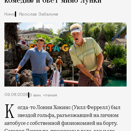
комедию и бьет мимо лунки
Кино
Ярослав Забалуев
09.08.2026
3 мин. чтения
Когда-то Лонни Хокинс (Уилл Феррелл) был
звездой гольфа, разъезжавшей на личном
автобусе с собственной физиономией на борту.