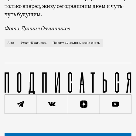
только вперед, живу сегодняшним днем и чуть-
чуть будущим.
Фото: Даниил Овчинников
Москва для меня родной город, из своих 35 я прожил
Alma
Булат Ибрагимов
Почему вы должны меня знать
Статья
Владимир Гридин