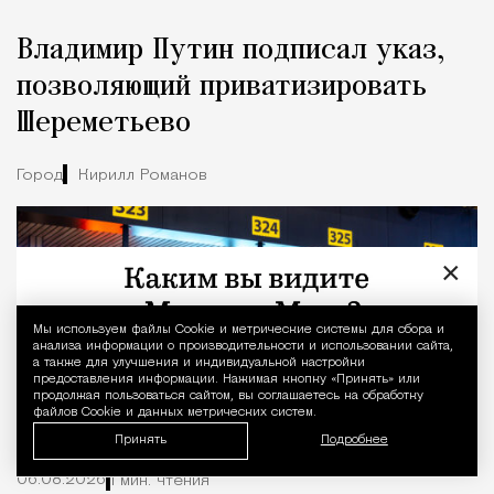
Владимир Путин подписал указ,
позволяющий приватизировать
Шереметьево
Город
Кирилл Романов
×
Мы используем файлы Сookie и метрические системы для сбора и
Уведомление 
анализа информации о производительности и использовании сайта,
а также для улучшения и индивидуальной настройки
предоставления информации. Нажимая кнопку «Принять» или
продолжая пользоваться сайтом, вы соглашаетесь на обработку
файлов Cookie и данных метрических систем.
Принять
Подробнее
06.08.2026
1 мин. чтения