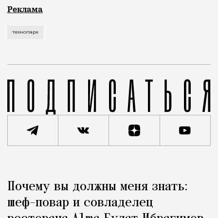
Рекламные кампании техники редко выходят за рамк
Реклама
технопарк
Реклама
Редакция Москвич Mag
Почему вы должны меня знать:
Город
шеф-повар и совладелец