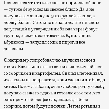
Появляется что-то классное по нормальной цене
— тут же беру и делаю свежее блюдо. Да, я не
покупаю землянику по 5000 рублей за кило, а
держу баланс. Зато мне не надо делать никаких
дегустаций и утверждений блюда через фокус-
группы, с кем-то советоваться. Купил ящик
абрикосов — запулил с ними пирог, и все
довольны.
Я, например, попробовал чакапули классное в
гостях. Ввел в меню свою версию из телячьей шеи
со сморчками и картофелем. Сначала переживал,
что людям не понравится, а они сделали это блюдо
хитом. Потом я с Волги, очень люблю речную рыбу,
покупаю свежего судака и готовлю его с тем, что
есть прямо сейчас: фасоль, спаржа, сейчас
сморчки, потом будут лисички. Летом ротация в