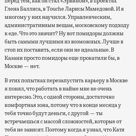
перед тем, как он стал «Эрвином», в проектах
Глена Баллиса, в Touche Ларисы Мамедовой. И я
многому у них научился. Управленческим,
административным вещам, московскому подходу
к еде. Что это значит? Ну вот помидоры должны
быть самыми лучшими из возможных. Лучше в
стоп их поставить, если они не идеальные. В
Казани просто помидоры еще прокатили бы, в
Москве — нет.
В этих попытках перезапустить карьеру в Москве
я понял, что работать в найме мне не очень
интересно. Это, с одной стороны, достаточно
комфортная зона, потому что в конце месяца у
тебя точно будут деньги, с другой — ты
встречаешься с массой сложностей, которые от
тебя не зависят. Поэтому когда я узнал, что Катя