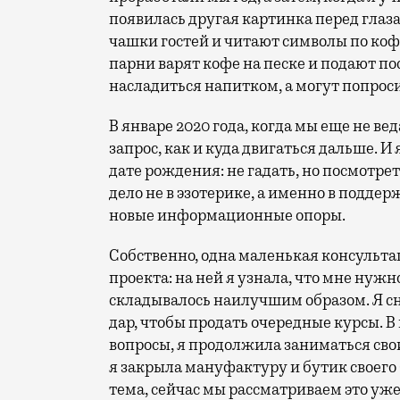
появилась другая картинка перед гла
чашки гостей и читают символы по коф
парни варят кофе на песке и подают по
насладиться напитком, а могут попрос
В январе 2020 года, когда мы еще не в
запрос, как и куда двигаться дальше. И
дате рождения: не гадать, но посмотрет
дело не в эзотерике, а именно в подде
новые информационные опоры.
Собственно, одна маленькая консульта
проекта: на ней я узнала, что мне нужн
складывалось наилучшим образом. Я сн
дар, чтобы продать очередные курсы. В 
вопросы, я продолжила заниматься сво
я закрыла мануфактуру и бутик своего 
тема, сейчас мы рассматриваем это уже