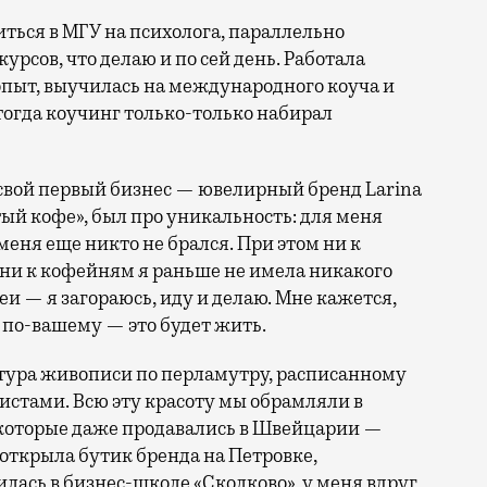
иться в МГУ на психолога, параллельно
рсов, что делаю и по сей день. Работала
опыт, выучилась на международного коуча и
огда коучинг только-только набирал
а свой первый бизнес — ювелирный бренд Larina
утый кофе», был про уникальность: для меня
 меня еще никто не брался. При этом ни к
 ни к кофейням я раньше не имела никакого
еи — я загораюсь, иду и делаю. Мне кажется,
ь по-вашему — это будет жить.
ктура живописи по перламутру, расписанному
тами. Всю эту красоту мы обрамляли в
 которые даже продавались в Швейцарии —
открыла бутик бренда на Петровке,
чилась в бизнес-школе «Сколково», у меня вдруг