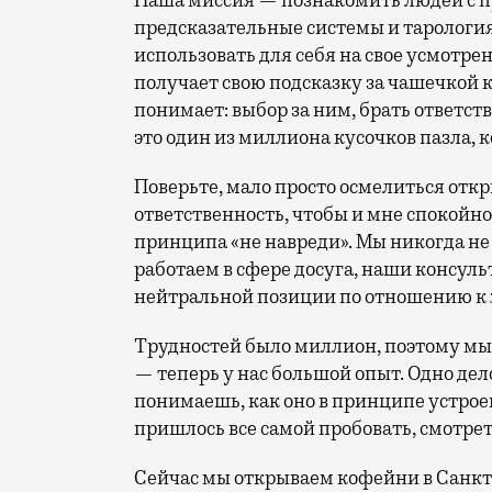
Наша миссия — познакомить людей с пр
предсказательные системы и тарология
использовать для себя на свое усмотрен
получает свою подсказку за чашечкой ко
понимает: выбор за ним, брать ответст
это один из миллиона кусочков пазла, к
Поверьте, мало просто осмелиться откр
ответственность, чтобы и мне спокойн
принципа «не навреди». Мы никогда не
работаем в сфере досуга, наши консуль
нейтральной позиции по отношению к 
Трудностей было миллион, поэтому мы 
— теперь у нас большой опыт. Одно дел
понимаешь, как оно в принципе устроен
пришлось все самой пробовать, смотрет
Сейчас мы открываем кофейни в Санкт