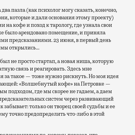
 два пазла (как психолог могу сказать, конечно,
зни, которые и дали основания этому проекту)
 на кофе и поход к тарологу, где узнала свои
же было арендовано помещение, и приняла
ми предсказаниями. 23 июня, в первый день
, мы открылись…
о был не просто стартап, а новая ниша, которую
тную связь и реагировать. Здесь мне
я за такое — тоже нужно рискнуть. Но моя идея
огающей: «Волшебнутый кофе» на Петровке —
м подходом, где мы скорее не гадаем, а даем
 предсказательных систем через развивающий
к забывает: только он творец своей судьбы и ее
ему точно предопределить что-либо в этой