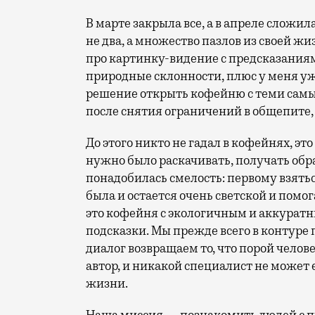
В марте закрыла все, а в апреле сложила
не два, а множество пазлов из своей жи
про картинку-видение с предсказаниями
природные склонности, плюс у меня у
решение открыть кофейню с теми самы
после снятия ограничений в общепите
До этого никто не гадал в кофейнях, эт
нужно было раскачивать, получать обра
понадобилась смелость: первому взятьс
была и остается очень светской и пом
это кофейня с экологичным и аккуратны
подсказки. Мы прежде всего в контуре
диалог возвращаем то, что порой челове
автор, и никакой специалист не может 
жизни.