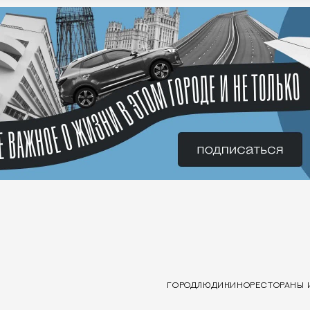
ГОРОД
ЛЮДИ
КИНО
РЕСТОРАНЫ 