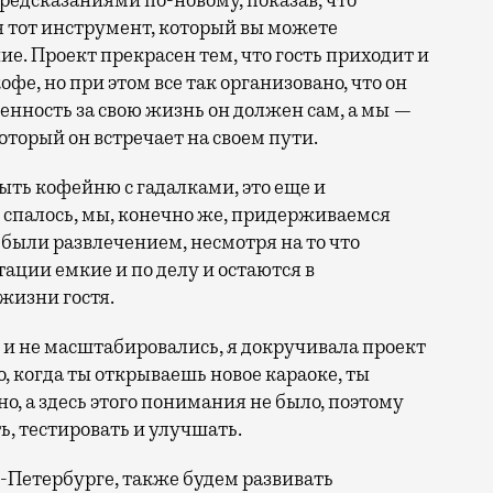
едсказаниями по-новому, показав, что
 тот инструмент, который вы можете
ие. Проект прекрасен тем, что гость приходит и
фе, но при этом все так организовано, что он
венность за свою жизнь он должен сам, а мы —
оторый он встречает на своем пути.
ыть кофейню с гадалками, это еще и
о спалось, мы, конечно же, придерживаемся
 были развлечением, несмотря на то что
тации емкие и по делу и остаются в
жизни гостя.
и не масштабировались, я докручивала проект
о, когда ты открываешь новое караоке, ты
о, а здесь этого понимания не было, поэтому
ь, тестировать и улучшать.
-Петербурге, также будем развивать