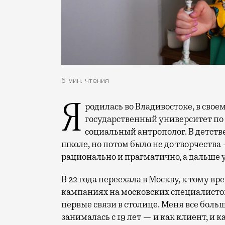
5 мин. чтения
Я родилась во Владивостоке, в своем родном городе окончила Дальневосточный
государственный университет по
социальный антрополог. В детств
школе, но потом было не до творчества
рационально и прагматично, а дальше 
В 22 года переехала в Москву, к тому 
кампаниях на московских специалистов
первые связи в столице. Меня все боль
занималась с 19 лет — и как клиент, и к