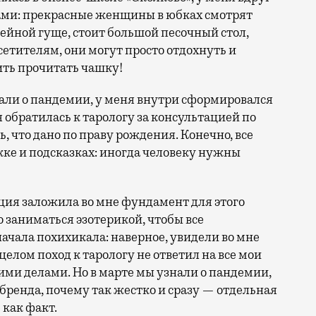
зами: прекрасные женщины в юбках смотрят
ейной гуще, стоит большой песочный стол,
сетителям, они могут просто отдохнуть и
ить прочитать чашку!
едали о пандемии, у меня внутри сформировался
 я обратилась к тарологу за консультацией по
ь, что дано по праву рождения. Конечно, все
ржке и подсказках: иногда человеку нужны
ция заложила во мне фундамент для этого
о заниматься эзотерикой, чтобы все
ачала похихикала: наверное, увидели во мне
целом поход к тарологу не ответил на все мои
ими делами. Но в марте мы узнали о пандемии,
бренда, почему так жестко и сразу — отдельная
 как факт.