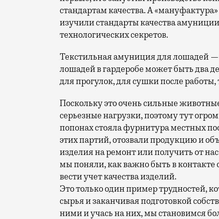
стандартам качества. А «мануфактура»
изучили стандарты качества амуниции 
технологических секретов.
Текстильная амуниция для лошадей — 
лошадей в гардеробе может быть два де
для прогулок, для сушки после работы, 
Поскольку это очень сильные животны
серьезные нагрузки, поэтому тут огро
попонах стояла фурнитура местных по
этих партий, отозвали продукцию и об
изделия на ремонт или получить от на
мы поняли, как важно быть в контакте 
вести учет качества изделий.
Это только один пример трудностей, ко
сырья и заканчивая подготовкой собстве
ними и учась на них, мы становимся б