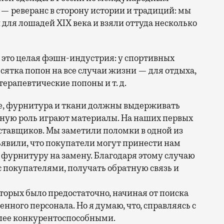
 — реверанс в сторону истории и традиций: мы
для лошадей XIX века и взяли оттуда несколько
это целая фэшн-индустрия: у спортивных
сятка попон на все случаи жизни — для отдыха,
терапевтические попоны и т. д.
е, фурнитура и ткани должны выдерживать
мную роль играют материалы. На наших первых
ставщиков. Мы заметили поломки в одной из
ъявили, что покупатели могут принести нам
с фурнитуру на замену. Благодаря этому случаю
с покупателями, получать обратную связь и
торых было предостаточно, начиная от поиска
нного персонала. Но я думаю, что, справляясь с
олее конкурентоспособными.