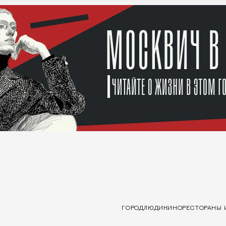
ГОРОД
ЛЮДИ
КИНО
РЕСТОРАНЫ 