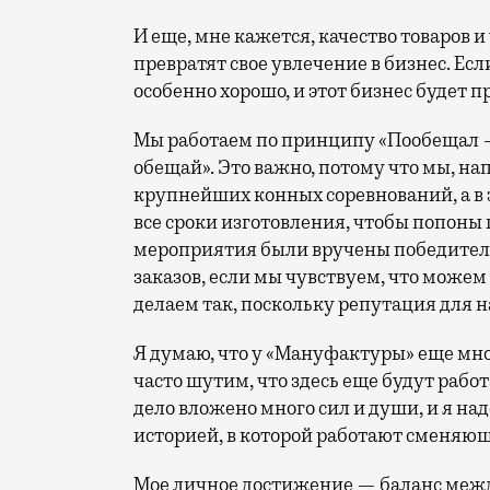
И еще, мне кажется, качество товаров 
превратят свое увлечение в бизнес. Есл
особенно хорошо, и этот бизнес будет пр
Мы работаем по принципу «Пообещал —
обещай». Это важно, потому что мы, н
крупнейших конных соревнований, а в 
все сроки изготовления, чтобы попоны 
мероприятия были вручены победителя
заказов, если мы чувствуем, что можем
делаем так, поскольку репутация для
Я думаю, что у «Мануфактуры» еще мно
часто шутим, что здесь еще будут работ
дело вложено много сил и души, и я на
историей, в которой работают сменяю
Мое личное достижение — баланс между