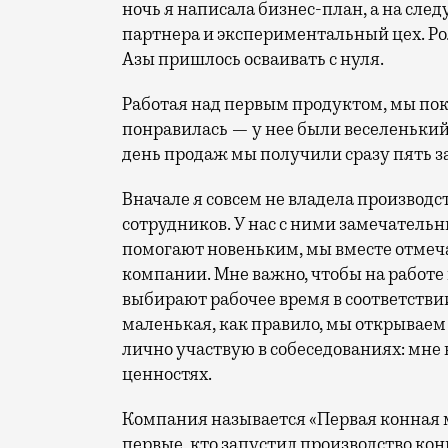
ночь я написала бизнес-план, а на сл
партнера и экспериментальный цех. Рол
Азы пришлось осваивать с нуля.
Работая над первым продуктом, мы пок
понравилась — у нее были веселенький 
день продаж мы получили сразу пять з
Вначале я совсем не владела производ
сотрудников. У нас с ними замечательн
помогают новеньким, мы вместе отмеч
компании. Мне важно, чтобы на работе
выбирают рабочее время в соответстви
маленькая, как правило, мы открываем 
лично участвую в собеседованиях: мне 
ценностях.
Компания называется «Первая конная 
первые, кто запустил производство к