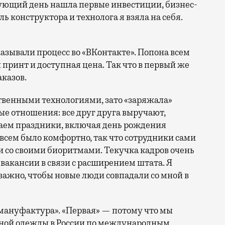
едующий день нашла первые инвестиции, бизнес-
ь конструктора и технолога я взяла на себя.
азывали процесс во «ВКонтакте». Попона всем
принт и доступная цена. Так что в первый же
аказов.
ственными технологиями, зато «заряжала»
ые отношения: все друг друга выручают,
аем праздники, включая день рождения
 всем было комфортно, так что сотрудники сами
и со своими биоритмами. Текучка кадров очень
вакансии в связи с расширением штата. Я
важно, чтобы новые люди совпадали со мной в
мануфактура». «Первая» — потому что мы
онной одежды в России по международным