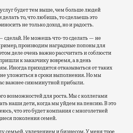
и услуг будет тем выше, чем больше людей
и делать то, что любишь, то сделаешь это
иносить не только доход, но и радость.
 сделай. Не можешь что-то сделать — не
апример, производим наградные попоны для
этом деле очень важно рассчитать и соблюсти
пришли к заказчику вовремя, а в день
м. Иногда приходится отказываться от таких
 не уложиться в сроки выполнения. Но мы
 нас важнее сиюминутной прибыли.
го возможностей для роста. Мы с коллегами
ать наши дети, когда мы уйдем на пенсию. В это
деюсь, что это будет компания с многолетней
щиеся поколения семей.
 семьей, увлечением и бизнесом. У меня трое