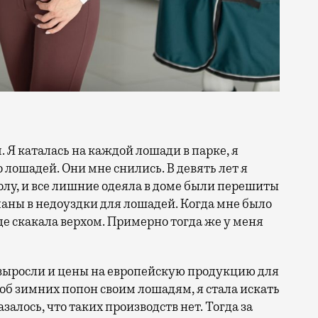
 лошадей. Они мне снились. В девять лет я
лу, и все лишние одеяла в доме были перешиты
ланы в недоуздки для лошадей. Когда мне было
где скакала верхом. Примерно тогда же у меня
им выросли и цены на европейскую продукцию для
об зимних попон своим лошадям, я стала искать
залось, что таких производств нет. Тогда за