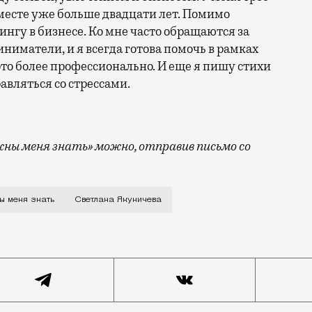
месте уже больше двадцати лет. Помимо
нгу в бизнесе. Ко мне часто обращаются за
ниматели, и я всегда готова помочь в рамках
это более профессионально. И еще я пишу стихи
авляться со стрессами.
ны меня знать» можно, отправив письмо со
каталась на каждой лошади в парке, я рисовала их, о
ы меня знать
Светлана Якуничева