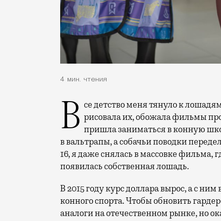
4 мин. чтения
Все детство меня тянуло к лошадям. Я каталась на каждой лошади в парке, я
рисовала их, обожала фильмы про
пришла заниматься в конную шко
в вальтрапы, а собачьи поводки переде
16, я даже снялась в массовке фильма, 
появилась собственная лошадь.
В 2015 году курс доллара вырос, а с н
конного спорта. Чтобы обновить гардер
аналоги на отечественном рынке, но ока