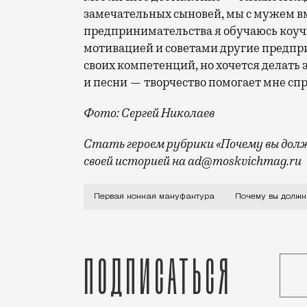
замечательных сыновей, мы с мужем в
предпринимательства я обучаюсь коучи
мотивацией и советами другие предпри
своих компетенций, но хочется делать 
и песни — творчество помогает мне спр
Фото: Сергей Николаев
Стать героем рубрики «Почему вы долж
своей историей на ad@moskvichmag.ru
Все детство меня тянуло к лошадям. Я 
Первая конная мануфактура
Почему вы должн
Подписаться