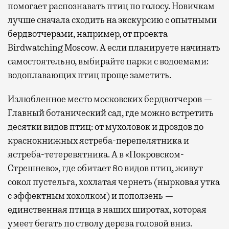
помогает распознавать птиц по голосу. Новичкам
лучше сначала сходить на экскурсию с опытными
бердвотчерами, например, от проекта
Birdwatching Moscow. А если планируете начинать
самостоятельно, выбирайте парки с водоемами:
водоплавающих птиц проще заметить.
Излюбленное место московских бердвотчеров —
Главный ботанический сад, где можно встретить
десятки видов птиц: от мухоловок и дроздов до
краснокнижных ястреба-перепелятника и
ястреба-тетеревятника. А в «Покровском-
Стрешнево», где обитает 80 видов птиц, живут
сокол пустельга, хохлатая чернеть (нырковая утка
с эффектным хохолком) и поползень —
единственная птица в наших широтах, которая
умеет бегать по стволу дерева головой вниз.