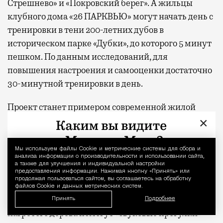
Стрешнево» и «Покровский берег». А жильцы
клубного дома «26 ПАРКВЬЮ» могут начать день с
тренировки в тени 200-летних дубов в
историческом парке «Дубки», до которого 5 минут
пешком. По данным исследований, для
повышения настроения и самооценки достаточно
30-минутной тренировки в день.
Проект станет примером современной жилой
×
парковой архитектуры, которая объединяет
здание с окружающей средой, делая ландшафт
продолжением дома.
Мы используем файлы Сookie и метрические системы для сбора и
Уведомление 
анализа информации о производительности и использовании сайта,
а также для улучшения и индивидуальной настройки
предоставления информации. Нажимая кнопку «Принять» или
Охотиться на звуки
продолжая пользоваться сайтом, вы соглашаетесь на обработку
файлов Cookie и данных метрических систем.
Услышать пение птиц, шелест ветра, треск
Принять
Подробнее
нагретого дерева помогут «звуковые прогулки»