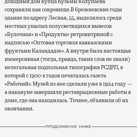
доходный дом купца Кузьмы Колупаева
сохраняли как сокровище.
В брежневские годы
здание по адресу Лесная, 55, выделялось среди
местных унылых полусветящихся вывесок
«Булочная» и «Продукты» ретровитриной с
надписью «Оптовая торговля кавказскими
фруктами Каландадзе». А внутри была настоящая
иммерсивная (тогда, правда, таких слов не знали)
нелегальная подпольная типография РСДРП, в
которой с 1900-х годов печаталась газета
«Рабочий». Музей из нее сделали уже в 1924 году —
а накануне завершили реставрационные работы в
доме, где она находилась. Точнее, объявили об их
окончании.
ПРОДОЛЖЕНИЕ НИЖЕ