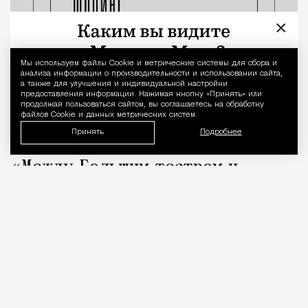
×
Мы используем файлы Сookie и метрические системы для сбора и
Уведомление 
анализа информации о производительности и использовании сайта,
а также для улучшения и индивидуальной настройки
предоставления информации. Нажимая кнопку «Принять» или
продолжая пользоваться сайтом, вы соглашаетесь на обработку
файлов Cookie и данных метрических систем.
Принять
Подробнее
«Между Большим театром и
коровником» — фрагмент из книги
«Капоте в СССР»
Люди
Редакция Москвич Mag