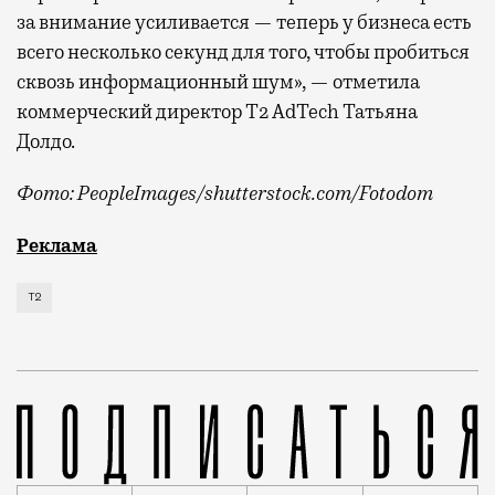
за внимание усиливается — теперь у бизнеса есть
всего несколько секунд для того, чтобы пробиться
сквозь информационный шум», — отметила
коммерческий директор Т2 AdTech Татьяна
Долдо.
Фото: PeopleImages/shutterstock.com/Fotodom
Мобильный оператор Т2 изучил модели интернет-потр
Реклама
Т2