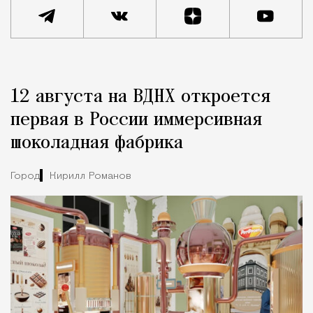
Реклама
Редакция Москвич Mag
12 августа на ВДНХ откроется
Город
первая в России иммерсивная
шоколадная фабрика
Город
Кирилл Романов