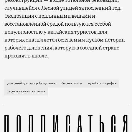
случившейся с Лесной улицей за последний год.
Экспозиция с подлинными вещами и
восстановленной средой пользуются особой
популярностью у китайских туристов, для
которых она является осязаемым куском истории
рабочего движения, которую в соседней стране
проходят в школе.
Это был один из самых интересных музеев советског
доходный дом купца Колупаева
Лесная улица
музей-типография
подпольная типография