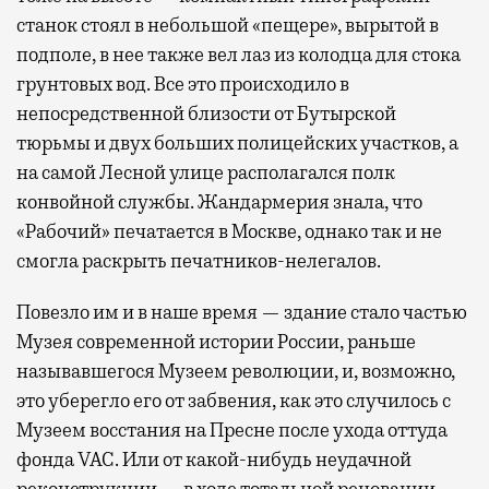
станок стоял в небольшой «пещере», вырытой в
подполе, в нее также вел лаз из колодца для стока
грунтовых вод. Все это происходило в
непосредственной близости от Бутырской
тюрьмы и двух больших полицейских участков, а
на самой Лесной улице располагался полк
конвойной службы. Жандармерия знала, что
«Рабочий» печатается в Москве, однако так и не
смогла раскрыть печатников-нелегалов.
Повезло им и в наше время — здание стало частью
Музея современной истории России, раньше
называвшегося Музеем революции, и, возможно,
это уберегло его от забвения, как это случилось с
Музеем восстания на Пресне после ухода оттуда
фонда VAC. Или от какой-нибудь неудачной
реконструкции — в ходе тотальной реновации,