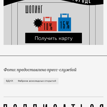
Фото: предоставлено пресс-службой
Все желающие набрать калорий к зиме под благовид
ВДНХ
Фабрика шоколадных открытий