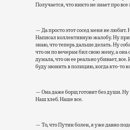
Получается, что никто не знает про все 
— Да просто этот сосед меня не любит. 
Написал коллективную жалобу. Ну при
знаю, что теперь дальше делать. Ну соб
что он по вечерам бил свою жену, а она 
думала, что он ее реально убивает, все
буду звонить в полицию, когда кто-то ко
— Она даже борщ готовит без души. Ну 
Наш хлеб. Наше все.
— То, что Путин болен, я уже давно под