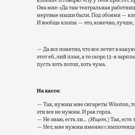
Она мне: «Да там театральная работни
мертвые мыши были. Под обоями — клоп
И вообще клопы — это, конечно, лучше,
— Да все понятно, что все летит в какую
этот еб…чий план, а то скоро 13-я зарп
пусть хоть потоп, хоть чума.
На кассе:
— Так, нужны мне сигареты Winston, 
эти все не нужны. И рак горла.
— Не знаю, есть ли…
(Ищет.)
Так, есть
— Нет, мне нужны именно с импотенцие