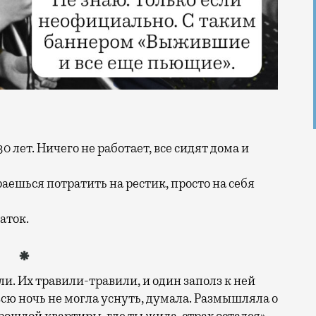
аешься потратить на рестик, просто на себя
аток.
ли. Их травили-травили, и один заполз к ней
 всю ночь не могла уснуть, думала. Размышляла о
прошлой квартиры, где ты жила, страх остался».