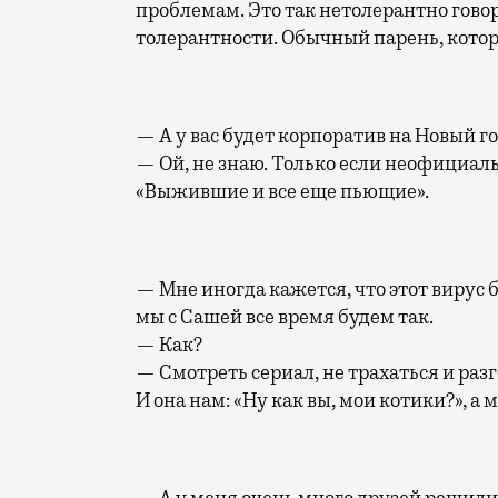
проблемам. Это так нетолерантно говори
толерантности. Обычный парень, кото
— А у вас будет корпоратив на Новый г
— Ой, не знаю. Только если неофициаль
«Выжившие и все еще пьющие».
— Мне иногда кажется, что этот вирус б
мы с Сашей все время будем так.
— Как?
— Смотреть сериал, не трахаться и раз
И она нам: «Ну как вы, мои котики?», а 
— А у меня очень много друзей решили 