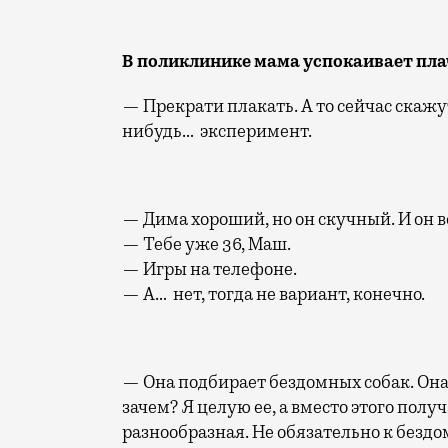
В поликлинике мама успокаивает пл
— Прекрати плакать. А то сейчас скажут
нибудь… эксперимент.
— Дима хороший, но он скучный. И он вс
— Тебе уже 36, Маш.
— Игры на телефоне.
— А… нет, тогда не вариант, конечно.
— Она подбирает бездомных собак. Она и
зачем? Я целую ее, а вместо этого пол
разнообразная. Не обязательно к бездо