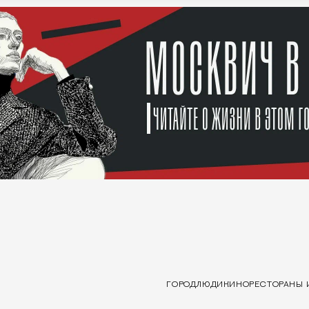
ГОРОД
ЛЮДИ
КИНО
РЕСТОРАНЫ 