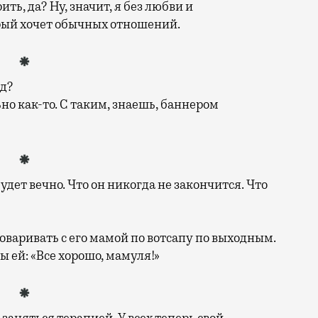
ть, да? Ну, значит, я без любви и
рый хочет обычных отношений.
од?
но как-то. С таким, знаешь, баннером
удет вечно. Что он никогда не закончится. Что
говаривать с его мамой по вотсапу по выходным.
мы ей: «Все хорошо, мамуля!»
заняться терапией. У всех теперь свой