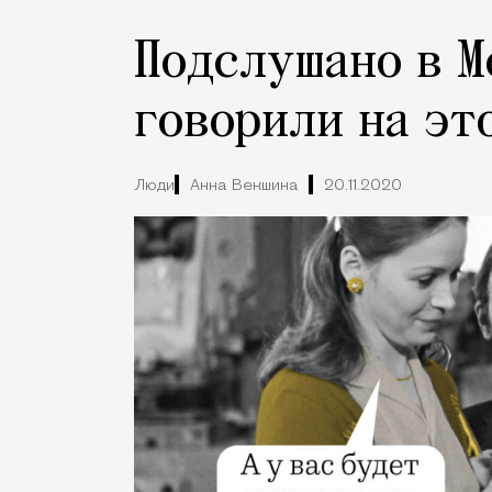
Подслушано в М
говорили на эт
Люди
Анна Векшина
20.11.2020