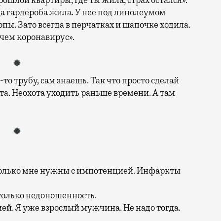
ца гардероба жила. У нее под линолеумом
ы. Зато всегда в перчатках и шапочке ходила.
 чем коронавирус».
-то трубу, сам знаешь. Так что просто сделай
лата. Неохота уходить раньше времени. А там
только мне нужны с импотенцией. Инфаркты
 только недоношенность.
й. Я уже взрослый мужчина. Не надо тогда.