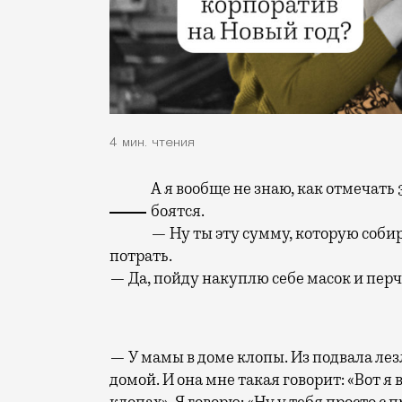
4 мин. чтения
— А я вообще не знаю, как отмечать 30 лет. Ничего не работает, все сидят дома и
боятся.
— Ну ты эту сумму, которую собир
потрать.
— Да, пойду накуплю себе масок и перч
— У мамы в доме клопы. Из подвала лез
домой. И она мне такая говорит: «Вот я
клопах». Я говорю: «Ну у тебя просто с 