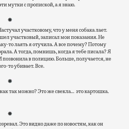
эти мутки с пропиской, а я знаю.
Настучал участковому, что у меня собака лает.
шел участковый, записал мои показания. Не
аку-то лаять я отучила. А все почему? Потому
орала. А тогда, помнишь, когда я тебе писала? Я
. И позвонила в полицию. Больше, получается, не
го-то убивает. Все.
как так можно? Это же свекла… это картошка.
озревал. Это видно даже по новостям, как он