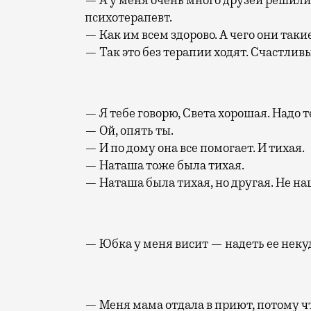
психотерапевт.
— Как им всем здорово. А чего они таки
— Так это без терапии ходят. Счастливы
— Я тебе говорю, Света хорошая. Надо 
— Ой, опять ты.
— И по дому она все помогает. И тихая.
— Наташа тоже была тихая.
— Наташа была тихая, но другая. Не на
— Юбка у меня висит — надеть ее некуд
— Меня мама отдала в приют, потому чт