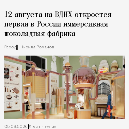
Реклама
Редакция Москвич Mag
12 августа на ВДНХ откроется
Город
первая в России иммерсивная
шоколадная фабрика
Город
Кирилл Романов
05.08.2026
2 мин. чтения