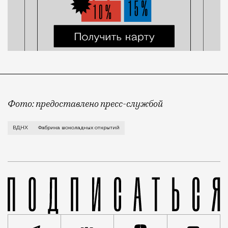
Фото: предоставлено пресс-службой
Все желающие набрать калорий к зиме под благовид
ВДНХ
Фабрика шоколадных открытий