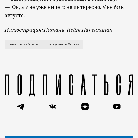
— Ой, а мне уже ничего не интересно. Мне 60 в
августе.
Иллюстрация: Натали-Кейт Пангилинан
Дедушка и бабушка играют в настольный теннис: — По
Гончаровский парк
Подслушано в Москве
Статья
Анна Векшина