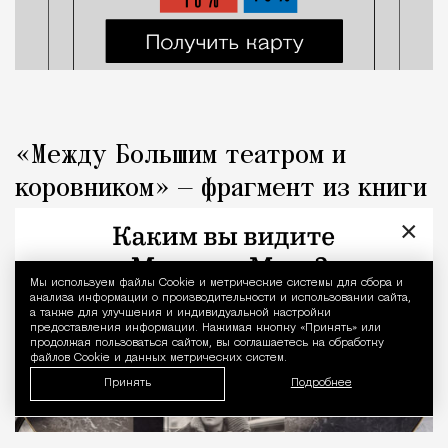
«Между Большим театром и
коровником» — фрагмент из книги
«Капоте в СССР»
×
Люди
Редакция Москвич Mag
Мы используем файлы Сookie и метрические системы для сбора и
Уведомление 
анализа информации о производительности и использовании сайта,
а также для улучшения и индивидуальной настройки
предоставления информации. Нажимая кнопку «Принять» или
продолжая пользоваться сайтом, вы соглашаетесь на обработку
файлов Cookie и данных метрических систем.
Принять
Подробнее