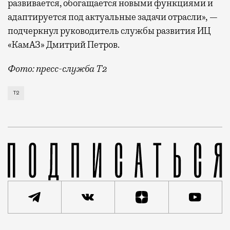
развивается, обогащается новыми функциями и
адаптируется под актуальные задачи отрасли», —
подчеркнул руководитель службы развития ИЦ
«КамАЗ» Дмитрий Петров.
Фото: пресс-служба Т2
Т2 развивает решения для автомобильной отрасли и
Т2