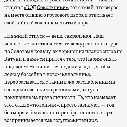
квартал
«КОД Сокольники»
, тот самый, что вырос
на месте бывшего грузового двора и открывает
свой тайный ход в знаменитый парк.
Пляжный отпуск — вещь сакральная. Наш
человек легко откажется от экскурсионного тура
по Золотому кольцу, вычеркнет из планов сплав по
Катуни и даже смирится с тем, что Париж опять
подождет. Но лишиться недели у воды, чтобы,
лежа у бассейна в новом купальнике,
перебрасываться с такими же расслабленными
соседями светскими репликами, это уже
покушение на права личности. Те, кто называет
этот отдых «тюленьим», просто завидуют — год
без моря и без законно приобретенного загара
воспринимается как год, прожитый зря.