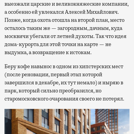
выезжали царские и великокняжеские компании,
а особенно ей увлекался Алексей Михайлович.
Позже, когда охота отошла на второй план, место
осталось таким же — загородным, дачным, куда
москвичи убегали от летней духоты. Так что идея
дома-курорта для этой точки на карте — не
выдумка, а возвращение к истокам.
Беру кофе навынос в одном из хипстерских мест
(после реновации, первый этап которой
завершился в декабре, их тут немало) и ныряю в
парк, который сильно преобразился, но
старомосковского очарования своего не потерял.