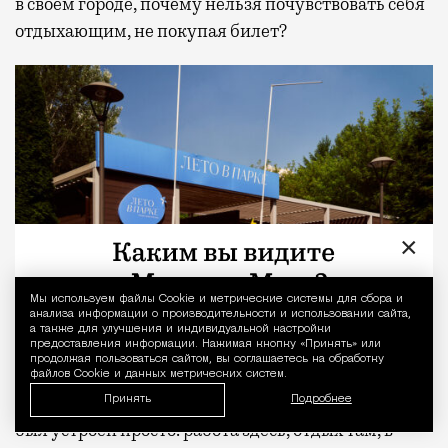
в своем городе, почему нельзя почувствовать себя
отдыхающим, не покупая билет?
×
Мы используем файлы Сookie и метрические системы для сбора и
Уведомление 
анализа информации о производительности и использовании сайта,
а также для улучшения и индивидуальной настройки
предоставления информации. Нажимая кнопку «Принять» или
продолжая пользоваться сайтом, вы соглашаетесь на обработку
Знаменитый урбанист Григорий Ревзин
объяснял
файлов Cookie и данных метрических систем.
этот сдвиг так: индустриальный город когда-то
Принять
Подробнее
был устроен просто: работа здесь, отдых там, в