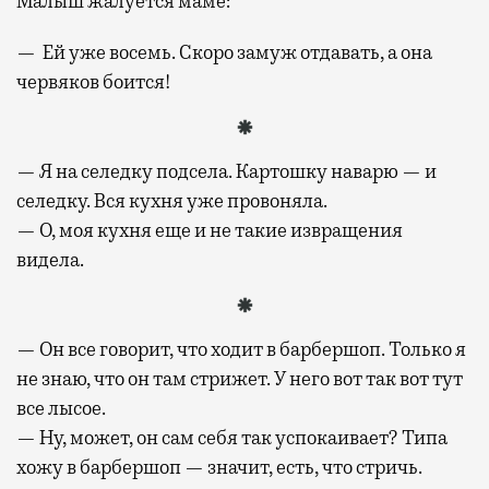
Малыш жалуется маме:
— Ей уже восемь. Скоро замуж отдавать, а она
червяков боится!
— Я на селедку подсела. Картошку наварю — и
селедку. Вся кухня уже провоняла.
— О, моя кухня еще и не такие извращения
видела.
— Он все говорит, что ходит в барбершоп. Только я
не знаю, что он там стрижет. У него вот так вот тут
все лысое.
— Ну, может, он сам себя так успокаивает? Типа
хожу в барбершоп — значит, есть, что стричь.