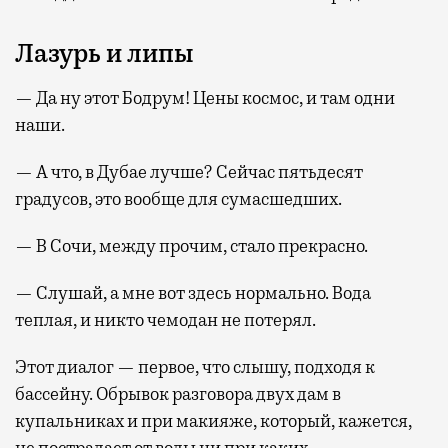
Лазурь и липы
— Да ну этот Бодрум! Цены космос, и там одни
наши.
— А что, в Дубае лучше? Сейчас пятьдесят
градусов, это вообще для сумасшедших.
— В Сочи, между прочим, стало прекрасно.
— Слушай, а мне вот здесь нормально. Вода
теплая, и никто чемодан не потерял.
Этот диалог — первое, что слышу, подходя к
бассейну. Обрывок разговора двух дам в
купальниках и при макияже, который, кажется,
не пострадает от воды ни при каких