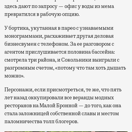
здесь дают по запросу — офис у воды из мема
превратился в рабочую опцию.
У бортика, укутанная в парео с узнаваемыми
монограммами, расхаживает другая деловая
бизнесвумен с телефоном. За ее разговором с
агентом прислушивается половина бассейна:
смотрела три района, и Сокольники выиграли с
разгромным счетом, «потому что там хоть дышать
можно».
Персонажи, если присмотреться, те же, что пять
лет назад оккупировали все веранды модных
ресторанов на Малой Бронной — до того, как она
стала заложницей собственной славы и местом
паломничества толп блогеров.