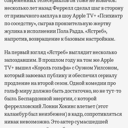
современных телесериалов он тоже не новичок:
несколько лет назад Феррелл сделал шаг в сторону
от привычного амплуа в шоу Apple TV+ «Психиатр
по соседству», сыграв пронзительную жертву
жулика в исполнении Пола Радда. «Ястреб»,
напротив, возвращение к базовым настройкам.
На первый взгляд «Ястреб» выглядит несколько
запоздавшим. В прошлом году на том же Apple
TV+ вышел «Король гольфа» с Оуэном Уилсоном,
который завоевал публику и обеспечил сериалу
продление на второй сезон. Одной комедии про
гольф миру должно быть достаточно, но не тут-то
было. Беспардонной энергии, с которой
феррелловский Лонни Хокинс влетает (этот
каламбур был неизбежен) в кадр, сопротивляться
никак невозможно. Это актер сумасшедшей