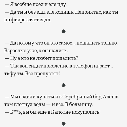
— Я вообще поел и еле иду.
— Да ты и без еды еле ходишь. Непонятно, как ты
по физре зачет сдал.
— Да потому что он это самое… пошалить только.
Взрослые уже, а он шалить.
— Ну а кто не любит пошалить?
— Так вон сидит поколение в телефон играет…
тьфу ты. Все пропустят!
— Мы ездили купаться в Серебряный бор, Алеша
там глотнул воды — и все. В больницу.
— Б***ь, вы бы еще в Капотне искупались!