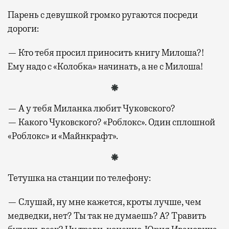
Парень с девушкой громко ругаются посреди
дороги:
— Кто тебя просил приносить книгу Милоша?!
Ему надо с «Колобка» начинать, а не с Милоша!
— А у тебя Миланка любит Чуковского?
— Какого Чуковского? «Роблокс». Один сплошной
«Роблокс» и «Майнкрафт».
Тетушка на станции по телефону:
— Слушай, ну мне кажется, кроты лучше, чем
медведки, нет? Ты так не думаешь? А? Травить