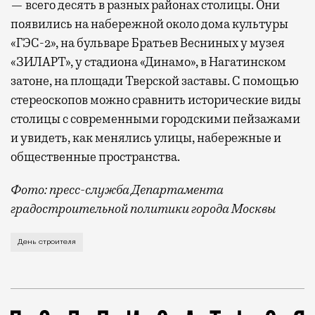
— всего десять в разных районах столицы. Они
появились на набережной около дома культуры
«ГЭС-2», на бульваре Братьев Весниных у музея
«ЗИЛАРТ», у стадиона «Динамо», в Нагатинском
затоне, на площади Тверской заставы. С помощью
стереоскопов можно сравнить исторические виды
столицы с современными городскими пейзажами
и увидеть, как менялись улицы, набережные и
общественные пространства.
Фото: пресс-служба Департамента
градостроительной политики города Москвы
В этом году профессиональный праздник День строи
День строителя