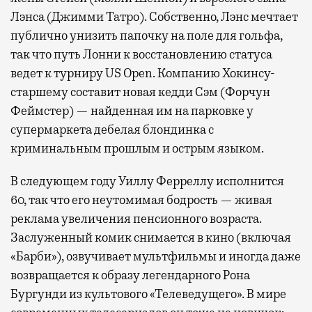
Лэнса (Джимми Татро). Собственно, Лэнс мечтает
публично унизить папочку на поле для гольфа,
так что путь Лонни к восстановлению статуса
ведет к турниру US Open. Компанию Хокинсу-
старшему составит новая кедди Сэм (Форчун
Феймстер) — найденная им на парковке у
супермаркета дебелая блондинка с
криминальным прошлым и острым языком.
В следующем году Уиллу Ферреллу исполнится
60, так что его неутомимая бодрость — живая
реклама увеличения пенсионного возраста.
Заслуженный комик снимается в кино (включая
«Барби»), озвучивает мультфильмы и иногда даже
возвращается к образу легендарного Рона
Бургунди из культового «Телеведущего». В мире