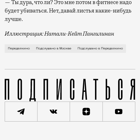
— Ты дура, что ли? Это мне потом в фитнесе надо
будет убиваться. Нет, давай листья какие-нибудь
лучше.
Иллюстрация: Натали-Кейт Пангилинан
Две женщины смотрят на голубей: — Они такие наглые
Переделкино
Подслушано в Москве
Подслушано в Переделкино