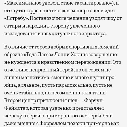
«Максимальное удовольствие гарантировано»), и
его чуть сюрреалистическая манера очень идет
«Ястребу». Постановочные решения уводят шоу от
сатиры и пародии в сторону увлеченного
исследования вновь актуального характера.
В отличие от героев добрых спортивных комедий
образца «Теда Лассо» Лонни Хокинс совершенно
не нуждается в нравственном перерождении. Это
отчетливо неприятный герой, но он совсем не
лишен магнетизма, смешно и много шутит про
яйца, а главное, пусть парадоксально, пусть не
очень стабильно, но несомненно талантлив.
Второй центр притяжения шоу — Форчун
Феймстер, которая уверенно представляет
женскую версию примерно того же героя. Они
даже внешне с Ферреллом похожи примерно как