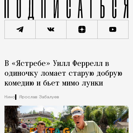
Реклама
Редакция Москвич Mag
В «Ястребе» Уилл Феррелл в
Город
одиночку ломает старую добрую
комедию и бьет мимо лунки
Кино
Ярослав Забалуев