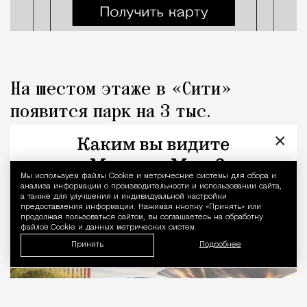
На шестом этаже в «Сити»
появится парк на 3 тыс.
«квадратов» с металлическими
×
«грибами»
Мы используем файлы Сookie и метрические системы для сбора и
Уведомление 
анализа информации о производительности и использовании сайта,
Город
Николай Спиридонов
а также для улучшения и индивидуальной настройки
предоставления информации. Нажимая кнопку «Принять» или
продолжая пользоваться сайтом, вы соглашаетесь на обработку
файлов Cookie и данных метрических систем.
Принять
Подробнее