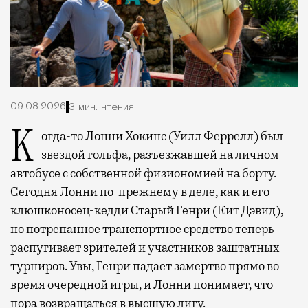
09.08.2026
3 мин. чтения
Когда-то Лонни Хокинс (Уилл Феррелл) был
звездой гольфа, разъезжавшей на личном
автобусе с собственной физиономией на борту.
Сегодня Лонни по-прежнему в деле, как и его
клюшконосец-кедди Старый Генри (Кит Дэвид),
но потрепанное транспортное средство теперь
распугивает зрителей и участников заштатных
турниров. Увы, Генри падает замертво прямо во
время очередной игры, и Лонни понимает, что
пора возвращаться в высшую лигу.