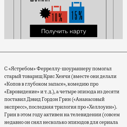
С «Ястребом» Ферреллу-шоураннеру помогал
старый товарищ Крис Хенчи (вместе они делали
«Копов в глубоком запасе», комедию про
«Евровидение» и т. д.), а четыре эпизода из десяти
поставил Дэвид Гордон Грин («Ананасовый
экспресс», последняя трилогия про «Хеллоуин»).
Грин в этом году активен на телевидении (совсем
недавно он снял несколько эпизодов для сериала