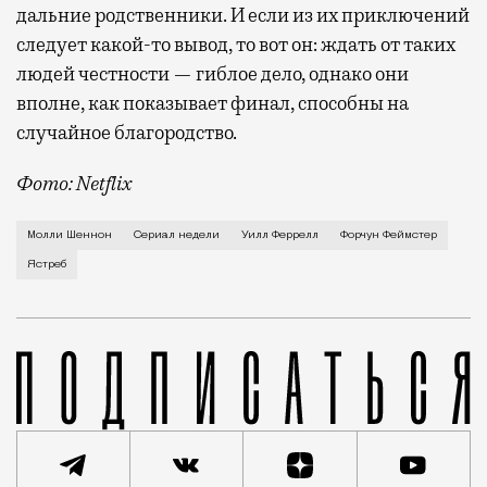
дальние родственники. И если из их приключений
следует какой-то вывод, то вот он: ждать от таких
людей честности — гиблое дело, однако они
вполне, как показывает финал, способны на
случайное благородство.
Фото: Netflix
Когда-то Лонни Хокинс (Уилл Феррелл) был звездой 
Молли Шеннон
Сериал недели
Уилл Феррелл
Форчун Феймстер
Ястреб