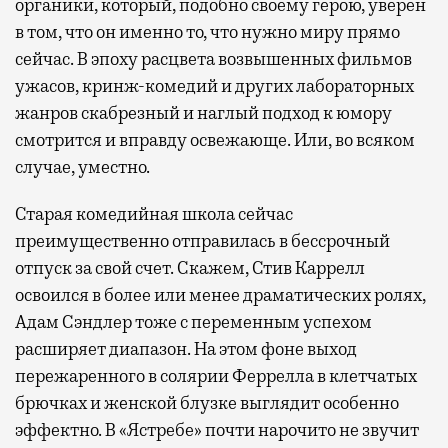
органики, который, подобно своему герою, уверен
в том, что он именно то, что нужно миру прямо
сейчас. В эпоху расцвета возвышенных фильмов
ужасов, кринж-комедий и других лабораторных
жанров скабрезный и наглый подход к юмору
смотрится и вправду освежающе. Или, во всяком
случае, уместно.
Старая комедийная школа сейчас
преимущественно отправилась в бессрочный
отпуск за свой счет. Скажем, Стив Каррелл
освоился в более или менее драматических ролях,
Адам Сэндлер тоже с переменным успехом
расширяет диапазон. На этом фоне выход
пережаренного в солярии Феррелла в клетчатых
брючках и женской блузке выглядит особенно
эффектно. В «Ястребе» почти нарочито не звучит