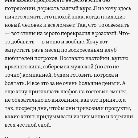
Мне важно продолжать ее дело в Alma без
потрясений, держать взятый курс. Я не хочу здесь
ничего ломать, это плохой знак, когда приходит
новый человек и все ломает. Так, что-то освежить
— вот стены из серого перекрасил в розовый. Что-
то добавить — в меню и вообще. Хочу вот
запустить раз в месяц по воскресеньям клуб
любителей потрохов. Поставлю настойки, куплю
красного вина, соберемся мужской (но это не
точно) компанией, будем готовить потроха и
болтать. И все это за не очень большие деньги. А
еще хочу приглашать шефов на гостевые смены,
не обязательно по выходным, как это принято, а
так, посреди дня, чтобы они привозили продукты,
какие хотят, придумывали из них меню и кормили
всех честной едой.