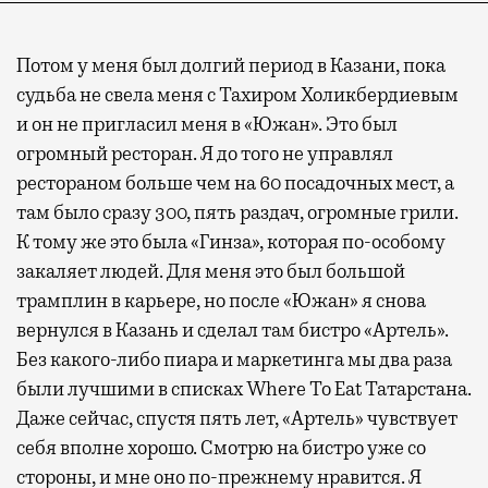
Потом у меня был долгий период в Казани, пока
судьба не свела меня с Тахиром Холикбердиевым
и он не пригласил меня в «Южан». Это был
огромный ресторан. Я до того не управлял
рестораном больше чем на 60 посадочных мест, а
там было сразу 300, пять раздач, огромные грили.
К тому же это была «Гинза», которая по-особому
закаляет людей. Для меня это был большой
трамплин в карьере, но после «Южан» я снова
вернулся в Казань и сделал там бистро «Артель».
Без какого-либо пиара и маркетинга мы два раза
были лучшими в списках Where To Eat Татарстана.
Даже сейчас, спустя пять лет, «Артель» чувствует
себя вполне хорошо. Смотрю на бистро уже со
стороны, и мне оно по-прежнему нравится. Я