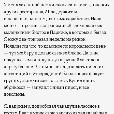
У меня за спиной нет никаких капиталов, никаких
других ресторанов, Alma держится
исключительно тем, что сама заработает. Наше
меню — простая гастрономия. Я вдохновляюсь
маленькими бистро в Париже, в которых я бывал.
Я езжу два-три раза в неделю на рынок.
Появляется что-то классное по нормальной цене
— тут же беру и делаю свежее блюдо. Да, я не
покупаю землянику по 5000 рублей за кило, а
держу баланс. Зато мне не надо делать никаких
дегустаций и утверждений блюда через фокус-
группы, с кем-то советоваться. Купил ящик
абрикосов — запулил с ними пирог, и все
довольны.
Я, например, попробовал чакапули классное в
гостях. Ввел в меню свою версию из телячьей шеи