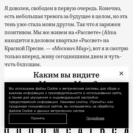
Я доволен, свободен в первую очередь. Конечно,
есть небольшая тревога за будущее в целом, но эта
тень уже стала моим другом. Так что я заряжен
позитивом. Мы же живем на «Рассвете» (Alma
находится в деловом квартале «Рассвет» на
Красной Пресне. —
«Москвич Mag»
), вот я и смотрю
только вперед, живу сегодняшним днем и чуть-
чуть будущим.
×
Фото: Даниил Овчинников
Мы используем файлы Сookie и метрические системы для сбора и
Уведомление 
Москва для меня родной город, из своих 35 я прожил
Alma
Булат Ибрагимов
Почему вы должны меня знать
анализа информации о производительности и использовании сайта,
а также для улучшения и индивидуальной настройки
предоставления информации. Нажимая кнопку «Принять» или
продолжая пользоваться сайтом, вы соглашаетесь на обработку
файлов Cookie и данных метрических систем.
Принять
Подробнее