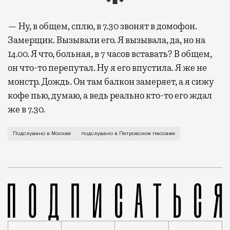
— Ну, в общем, сплю, в 7.30 звонят в домофон.
Замерщик. Вызывали его. Я вызывала, да, но на
14.00. Я что, больная, в 7 часов вставать? В общем,
он что-то перепутал. Ну я его впустила. Я же не
монстр. Дождь. Он там балкон замеряет, а я сижу
кофе пью, думаю, а ведь реально кто-то его ждал
же в 7.30.
— Надо же что-то к Новому году уже думать. — В смыс
Подслушано в Москве
подслушано в Петровском пассаже