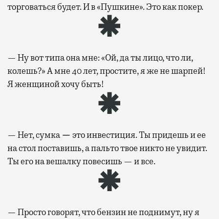
торговаться будет. И в «Пушкине». Это как покер.
— Ну вот типа она мне: «Ой, да ты лицо, что ли,
колешь?» А мне 40 лет, простите, я же не шарпей!
Я женщиной хочу быть!
— Нет, сумка
—
это инвестиция. Ты придешь и ее
на стол поставишь, а пальто твое никто не увидит.
Ты его на вешалку повесишь — и все.
— Просто говорят, что бензин не поднимут, ну я