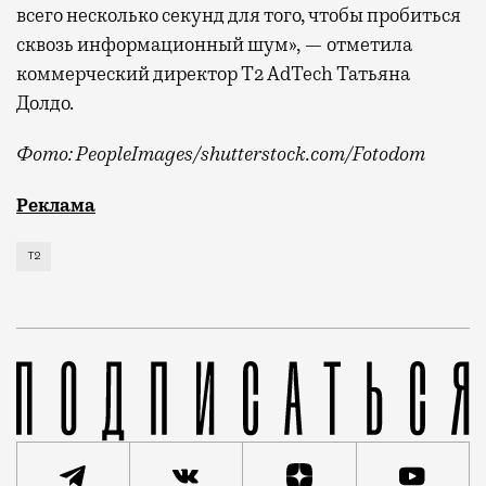
всего несколько секунд для того, чтобы пробиться
сквозь информационный шум», — отметила
коммерческий директор Т2 AdTech Татьяна
Долдо.
Фото: PeopleImages/shutterstock.com/Fotodom
Мобильный оператор Т2 изучил модели интернет-потр
Реклама
Т2