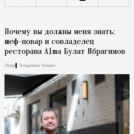
Реклама
Редакция Москвич Mag
Почему вы должны меня знать:
Город
шеф-повар и совладелец
ресторана Alma Булат Ибрагимов
Люди
Владимир Гридин