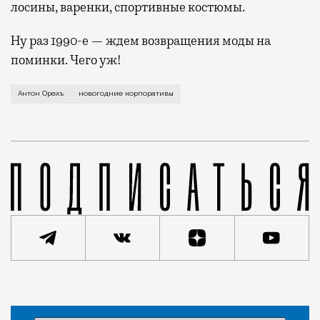
лосины, варенки, спортивные костюмы.
Ну раз 1990-е — ждем возвращения моды на
поминки. Чего уж!
В этом году 49% компаний не планируют проводить н
Антон Орехъ
новогодние корпоративы
Статья
Антон Орехъ