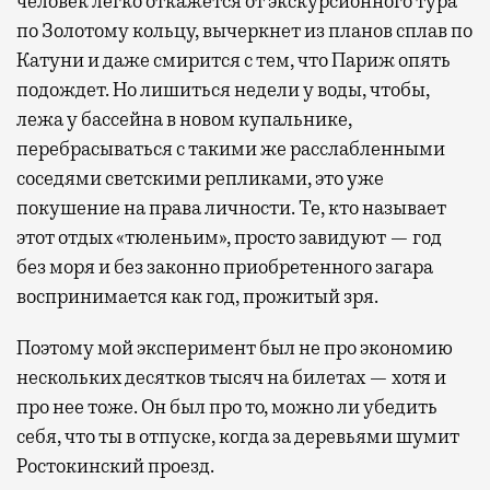
человек легко откажется от экскурсионного тура
по Золотому кольцу, вычеркнет из планов сплав по
Катуни и даже смирится с тем, что Париж опять
подождет. Но лишиться недели у воды, чтобы,
лежа у бассейна в новом купальнике,
перебрасываться с такими же расслабленными
соседями светскими репликами, это уже
покушение на права личности. Те, кто называет
этот отдых «тюленьим», просто завидуют — год
без моря и без законно приобретенного загара
воспринимается как год, прожитый зря.
Поэтому мой эксперимент был не про экономию
нескольких десятков тысяч на билетах — хотя и
про нее тоже. Он был про то, можно ли убедить
себя, что ты в отпуске, когда за деревьями шумит
Ростокинский проезд.