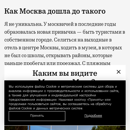
Как Москва дошла до такого
Я не уникальна. У москвичей в последние годы
образовалась новая привычка — быть туристами в
собственном городе. Селиться на выходные в
отель в центре Москвы, ходить в музеи, в которых
не был со школы, открывать районы, которые
раньше пробегал или проезжал. С пляжным
×
форматом логика та же, просто следующий
уровень: если можно почувствовать себя туристом
в своем городе, почему нельзя почувствовать себя
Мы используем файлы Сookie и метрические системы для сбора и
Уведомление 
анализа информации о производительности и использовании сайта,
отдыхающим, не покупая билет?
а также для улучшения и индивидуальной настройки
предоставления информации. Нажимая кнопку «Принять» или
продолжая пользоваться сайтом, вы соглашаетесь на обработку
файлов Cookie и данных метрических систем.
Принять
Подробнее