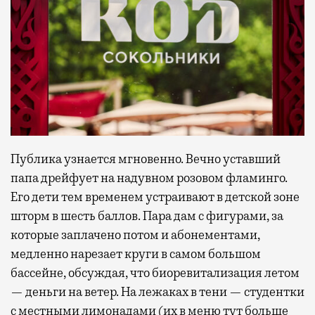
Публика узнается мгновенно. Вечно уставший
папа дрейфует на надувном розовом фламинго.
Его дети тем временем устраивают в детской зоне
шторм в шесть баллов. Пара дам с фигурами, за
которые заплачено потом и абонементами,
медленно нарезает круги в самом большом
бассейне, обсуждая, что биоревитализация летом
— деньги на ветер. На лежаках в тени — студентки
с местными лимонадами (их в меню тут больше