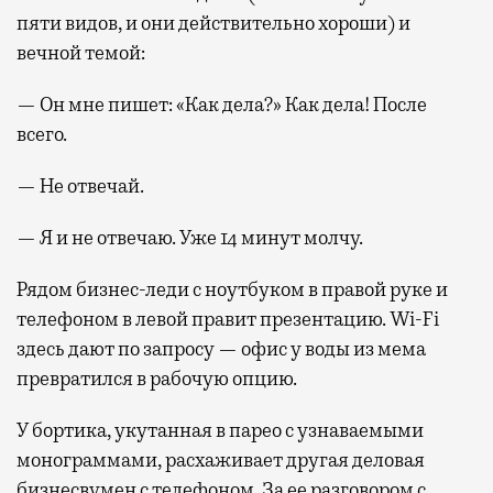
пяти видов, и они действительно хороши) и
вечной темой:
— Он мне пишет: «Как дела?» Как дела! После
всего.
— Не отвечай.
— Я и не отвечаю. Уже 14 минут молчу.
Рядом бизнес-леди с ноутбуком в правой руке и
телефоном в левой правит презентацию. Wi-Fi
здесь дают по запросу — офис у воды из мема
превратился в рабочую опцию.
У бортика, укутанная в парео с узнаваемыми
монограммами, расхаживает другая деловая
бизнесвумен с телефоном. За ее разговором с