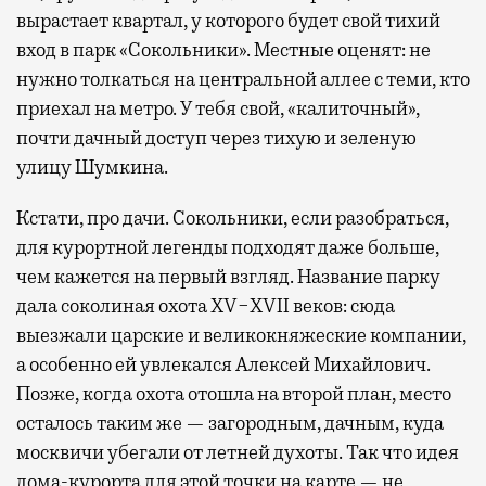
вырастает квартал, у которого будет свой тихий
вход в парк «Сокольники». Местные оценят: не
нужно толкаться на центральной аллее с теми, кто
приехал на метро. У тебя свой, «калиточный»,
почти дачный доступ через тихую и зеленую
улицу Шумкина.
Кстати, про дачи. Сокольники, если разобраться,
для курортной легенды подходят даже больше,
чем кажется на первый взгляд. Название парку
дала соколиная охота XV−XVII веков: сюда
выезжали царские и великокняжеские компании,
а особенно ей увлекался Алексей Михайлович.
Позже, когда охота отошла на второй план, место
осталось таким же — загородным, дачным, куда
москвичи убегали от летней духоты. Так что идея
дома-курорта для этой точки на карте — не