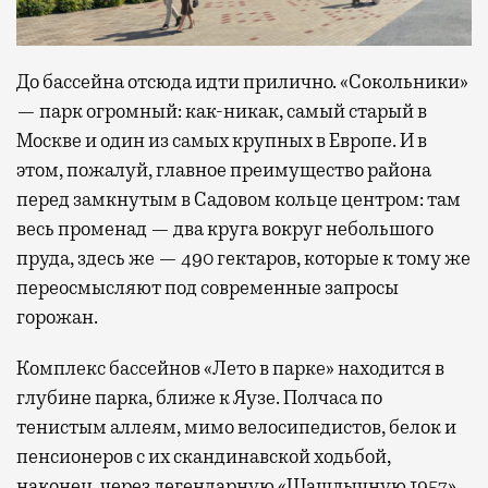
До бассейна отсюда идти прилично. «Сокольники»
— парк огромный: как-никак, самый старый в
Москве и один из самых крупных в Европе. И в
этом, пожалуй, главное преимущество района
перед замкнутым в Садовом кольце центром: там
весь променад — два круга вокруг небольшого
пруда, здесь же — 490 гектаров, которые к тому же
переосмысляют под современные запросы
горожан.
Комплекс бассейнов «Лето в парке» находится в
глубине парка, ближе к Яузе. Полчаса по
тенистым аллеям, мимо велосипедистов, белок и
пенсионеров с их скандинавской ходьбой,
наконец, через легендарную «Шашлычную 1957»,