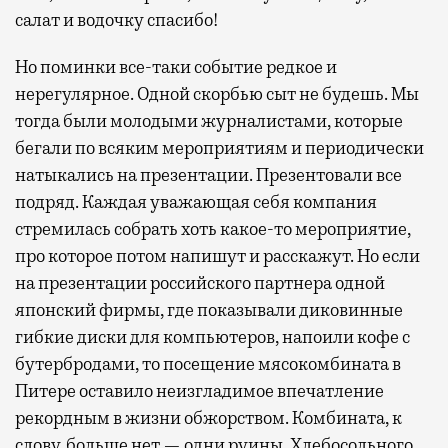
салат и водочку спасибо!
Но поминки все-таки событие редкое и
нерегулярное. Одной скорбью сыт не будешь. Мы
тогда были молодыми журналистами, которые
бегали по всяким мероприятиям и периодически
натыкались на презентации. Презентовали все
подряд. Каждая уважающая себя компания
стремилась собрать хоть какое-то мероприятие,
про которое потом напишут и расскажут. Но если
на презентации российского партнера одной
японский фирмы, где показывали диковинные
гибкие диски для компьютеров, напоили кофе с
бутербродами, то посещение мясокомбината в
Питере оставило неизгладимое впечатление
рекордным в жизни обжорством. Комбината, к
слову, больше нет — одни руины. Хлебосольного