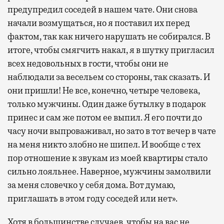
предупредил соседей в нашем чате. Они снова
начали возмущаться, но я поставил их перед
фактом, так как ничего нарушать не собирался. В
итоге, чтобы смягчить накал, я в шутку пригласил
всех недовольных в гости, чтобы они не
наблюдали за весельем со стороны, так сказать. И
они пришли! Не все, конечно, четыре человека,
только мужчины. Один даже бутылку в подарок
принес и сам же потом ее выпил. Я его почти до
часу ночи выпроваживал, но зато в тот вечер в чате
на меня никто злобно не шипел. И вообще с тех
пор отношение к звукам из моей квартиры стало
сильно лояльнее. Наверное, мужчины замолвили
за меня словечко у себя дома. Вот думаю,
приглашать в этом году соседей или нет».
Хотя в большинстве случаев, чтобы на вас не