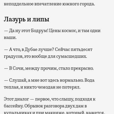
неподдельное впечатление южного города.
Лазурь и липы
— Да ну этот Бодрум! Цены космос, и там одни
наши.
— А что, в Дубае лучше? Сейчас пятьдесят
градусов, это вообще для сумасшедших.
— В Сочи, между прочим, стало прекрасно.
— Слушай, а мне вот здесь нормально. Вода
теплая, и никто чемодан не потерял.
Этот диалог — первое, что слышу, подходя к
бассейну. Обрывок разговора двух дам в
купальниках и при макияже, который, кажется,