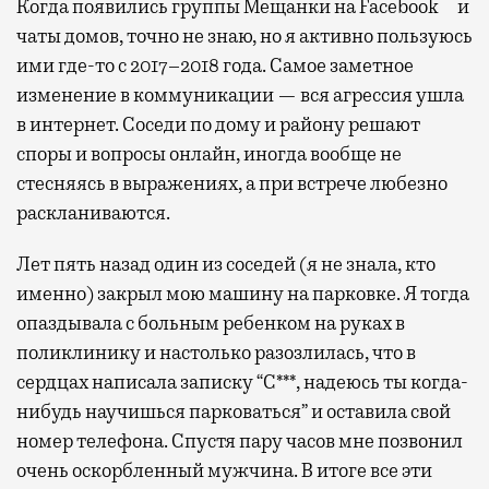
***
Когда появились группы Мещанки на Facebook
и
чаты домов, точно не знаю, но я активно пользуюсь
ими где-то с 2017–2018 года. Самое заметное
изменение в коммуникации — вся агрессия ушла
в интернет. Соседи по дому и району решают
споры и вопросы онлайн, иногда вообще не
стесняясь в выражениях, а при встрече любезно
раскланиваются.
Лет пять назад один из соседей (я не знала, кто
именно) закрыл мою машину на парковке. Я тогда
опаздывала с больным ребенком на руках в
поликлинику и настолько разозлилась, что в
сердцах написала записку “С***, надеюсь ты когда-
нибудь научишься парковаться” и оставила свой
номер телефона. Спустя пару часов мне позвонил
очень оскорбленный мужчина. В итоге все эти