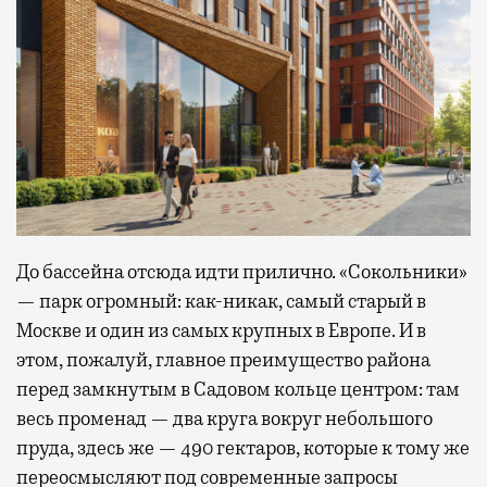
До бассейна отсюда идти прилично. «Сокольники»
— парк огромный: как-никак, самый старый в
Москве и один из самых крупных в Европе. И в
этом, пожалуй, главное преимущество района
перед замкнутым в Садовом кольце центром: там
весь променад — два круга вокруг небольшого
пруда, здесь же — 490 гектаров, которые к тому же
переосмысляют под современные запросы