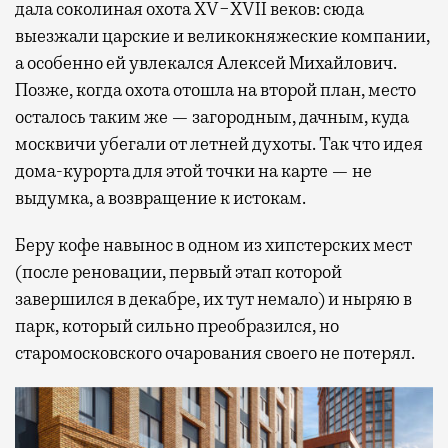
дала соколиная охота XV−XVII веков: сюда
выезжали царские и великокняжеские компании,
а особенно ей увлекался Алексей Михайлович.
Позже, когда охота отошла на второй план, место
осталось таким же — загородным, дачным, куда
москвичи убегали от летней духоты. Так что идея
дома-курорта для этой точки на карте — не
выдумка, а возвращение к истокам.
Беру кофе навынос в одном из хипстерских мест
(после реновации, первый этап которой
завершился в декабре, их тут немало) и ныряю в
парк, который сильно преобразился, но
старомосковского очарования своего не потерял.