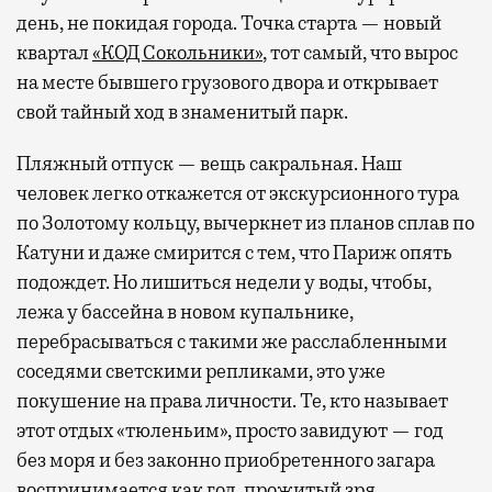
день, не покидая города. Точка старта — новый
квартал
«КОД Сокольники»
, тот самый, что вырос
на месте бывшего грузового двора и открывает
свой тайный ход в знаменитый парк.
Пляжный отпуск — вещь сакральная. Наш
человек легко откажется от экскурсионного тура
по Золотому кольцу, вычеркнет из планов сплав по
Катуни и даже смирится с тем, что Париж опять
подождет. Но лишиться недели у воды, чтобы,
лежа у бассейна в новом купальнике,
перебрасываться с такими же расслабленными
соседями светскими репликами, это уже
покушение на права личности. Те, кто называет
этот отдых «тюленьим», просто завидуют — год
без моря и без законно приобретенного загара
воспринимается как год, прожитый зря.