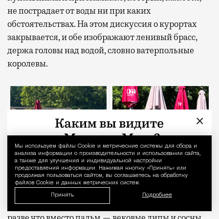
не пострадает от воды ни при каких
обстоятельствах. На этом дискуссия о курортах
закрывается, и обе изображают ленивый брасс,
держа головы над водой, словно ватерпольные
королевы.
×
Мы используем файлы Сookie и метрические системы для сбора и
Уведомление 
анализа информации о производительности и использовании сайта,
а также для улучшения и индивидуальной настройки
предоставления информации. Нажимая кнопку «Принять» или
продолжая пользоваться сайтом, вы соглашаетесь на обработку
файлов Cookie и данных метрических систем.
Принять
Подробнее
Вокруг атмосфера хорошей турецкой пятерки,
разве что вместо пальм — вековые липы и сосны.