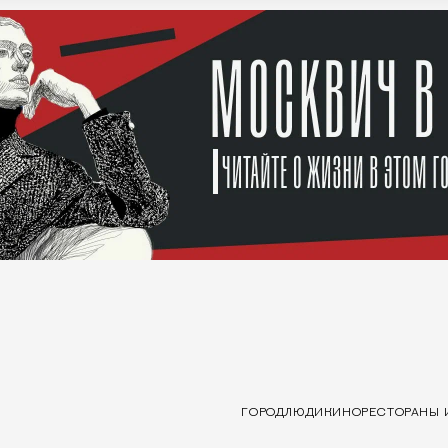
ГОРОД
ЛЮДИ
КИНО
РЕСТОРАНЫ 