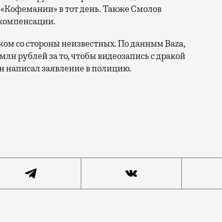
 «Кофемании» в тот день. Также Смолов
 компенсации.
ом со стороны неизвестных. По данным Baza,
лн рублей за то, чтобы видеозапись с дракой
н написал заявление в полицию.
ит до возбуждения уголовного дела, но в случае с ф