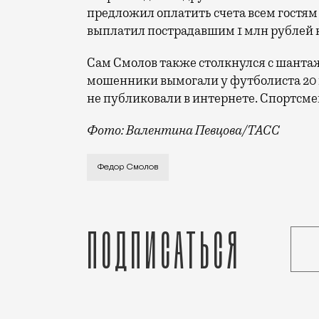
предложил оплатить счета всем гостям
выплатил пострадавшим 1 млн рублей
Сам Смолов также столкнулся с шантаж
мошенники вымогали у футболиста 20 м
не публиковали в интернете. Спортсме
Фото: Валентина Певцова/ТАСС
Не каждая потасовка в ресторане доход
Федор Смолов
Подписаться