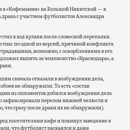
я в «Кофемании» на Большой Никитской — в
ла драка с участием футболистов Александра
стил в ход кулаки после словесной перепалки.
естны: по одной из версий, причиной конфликта
традавшими, возможно, с оскорблениями в его
едложил выпить за чемпионство «Краснодара», а
раки.
вшим сначала отказали в возбуждении дела,
обоев не обнаружили. То есть «состав
 один из оппонентов добился возбуждения дела
го зафиксировали перелом нижней челюсти и
 что сразу после драки их не обнаружили).
ред посетителями кафе и покинул заведение в
ли, что футболист раскаялся и даже