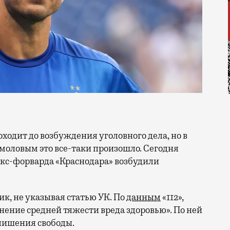
моловым это все-таки произошло. Сегодня
 экс-форварда «Краснодара» возбудили
ик, не указывая статью УК. По
данным
«112»,
нение средней тяжести вреда здоровью». По ней
 лишения свободы.