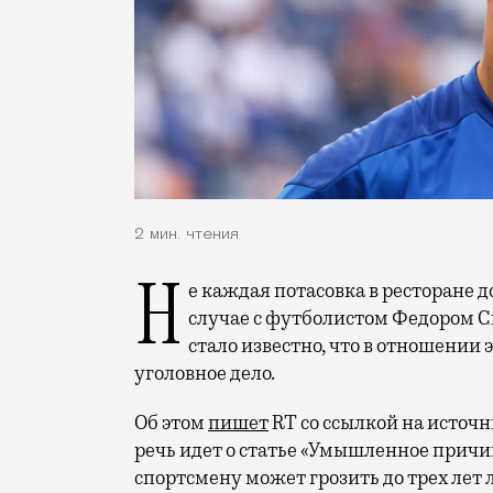
2 мин. чтения
Не каждая потасовка в ресторане доходит до возбуждения уголовного дела, но в
случае с футболистом Федором С
стало известно, что в отношении
уголовное дело.
Об этом
пишет
RT со ссылкой на источн
речь идет о статье «Умышленное причи
спортсмену может грозить до трех лет