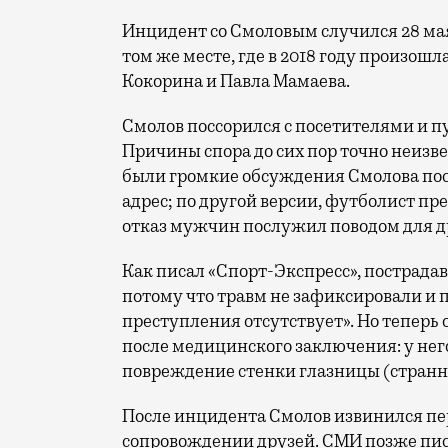
Инцидент со Смоловым случился 28 ма
том же месте, где в 2018 году произош
Кокорина и Павла Мамаева.
Смолов поссорился с посетителями и пу
Причины спора до сих пор точно неизв
были громкие обсуждения Смолова пос
адрес; по другой версии, футболист пр
отказ мужчин послужил поводом для д
Как писал «Спорт-Экспресс», пострада
потому что травм не зафиксировали и п
преступления отсутствует». Но теперь
после медицинского заключения: у не
повреждение стенки глазницы (странно,
После инцидента Смолов извинился пе
сопровождении друзей. СМИ позже писа