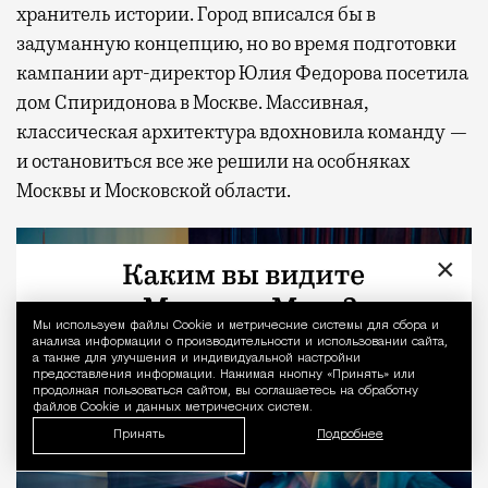
хранитель истории. Город вписался бы в
задуманную концепцию, но во время подготовки
кампании арт-директор Юлия Федорова посетила
дом Спиридонова в Москве. Массивная,
классическая архитектура вдохновила команду —
и остановиться все же решили на особняках
Москвы и Московской области.
×
Мы используем файлы Сookie и метрические системы для сбора и
Уведомление 
анализа информации о производительности и использовании сайта,
а также для улучшения и индивидуальной настройки
предоставления информации. Нажимая кнопку «Принять» или
продолжая пользоваться сайтом, вы соглашаетесь на обработку
файлов Cookie и данных метрических систем.
Принять
Подробнее