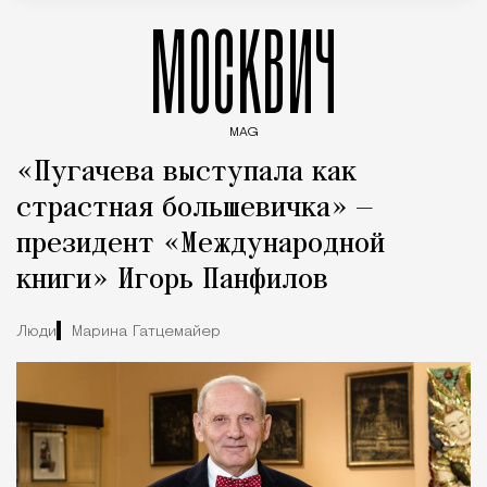
МОСКВИЧ
MAG
Введите ключевые слова для поиска статей
«Пугачева выступала как
страстная большевичка» —
президент «Международной
книги» Игорь Панфилов
Люди
Марина Гатцемайер