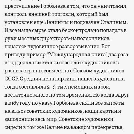
преступление Горбачева в том, что он уничтожил
контроль внешней торговли, который был
установлен еще Лениным и подхвачен Сталиным.
И все наше сырье стало бесконтрольно попадать в
руки местных директоров-наполеончиков,
началось чудовищное разворовывание. Вот
приведу пример. “Международная книга” два раза
в год делала выставки советских художников в
разных странах совместно с Союзом художников
СССР. Средняя цена картины нашего художника
тогда составляла 2–3 тыс. немецких марок,
достаточно много по тем временам. Но когда вдруг
в 1987 году по указу Горбачева сняли все запреты
на вывоз советских художников, наши картины
заполонили весь мир. Советские художники
сидели в том же Кельне на каждом перекрестке,