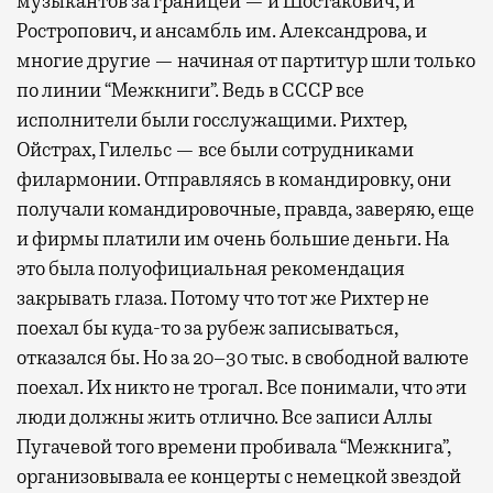
музыкантов за границей — и Шостакович, и
Ростропович, и ансамбль им. Александрова, и
многие другие — начиная от партитур шли только
по линии “Межкниги”. Ведь в СССР все
исполнители были госслужащими. Рихтер,
Ойстрах, Гилельс — все были сотрудниками
филармонии. Отправляясь в командировку, они
получали командировочные, правда, заверяю, еще
и фирмы платили им очень большие деньги. На
это была полуофициальная рекомендация
закрывать глаза. Потому что тот же Рихтер не
поехал бы куда-то за рубеж записываться,
отказался бы. Но за 20–30 тыс. в свободной валюте
поехал. Их никто не трогал. Все понимали, что эти
люди должны жить отлично. Все записи Аллы
Пугачевой того времени пробивала “Межкнига”,
организовывала ее концерты с немецкой звездой