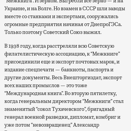
“Межкнига”. И зерном. Выгребли все зерно — и на
Украине, и на Волге. Но взамен в СССР шли заводы
вместе со станками и экспертами, сооружались
огромные предприятия начиная от ДнепроГЭСа.
Только поэтому Советский Союз выжил.
В 1938 году, когда расстреляли всю Советскую
филателистическую ассоциацию, к “Межкниге”
присоединили еще и экспорт почтовых марок, и
издание спецпечати — банкноты, паспорта и
другие документы. Весь Внешторгиздат, экспорт
всех наших промыслов — это тоже
“Международная книга”. Во вторую пятилетку,
когда генеральным директором “Межкниги” стал
знаменитый “сокол Тухачевского”, бригадный
генерал военной разведки, дипломат, комбриг и
уже потом “невозвращенец” Александр