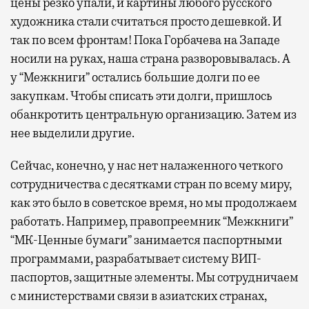
цены резко упали, и картины любого русского
художника стали считаться просто дешевкой. И
так по всем фронтам! Пока Горбачева на Западе
носили на руках, наша страна разворовывалась. А
у “Межкниги” остались большие долги по ее
закупкам. Чтобы списать эти долги, пришлось
обанкротить центральную организацию. Затем из
нее выделили другие.
Сейчас, конечно, у нас нет налаженного четкого
сотрудничества с десятками стран по всему миру,
как это было в советское время, но мы продолжаем
работать. Например, правопреемник “Межкниги”
“МК-Ценные бумаги” занимается паспортными
программами, разрабатывает систему ВИП-
паспортов, защитные элементы. Мы сотрудничаем
с министерствами связи в азиатских странах,