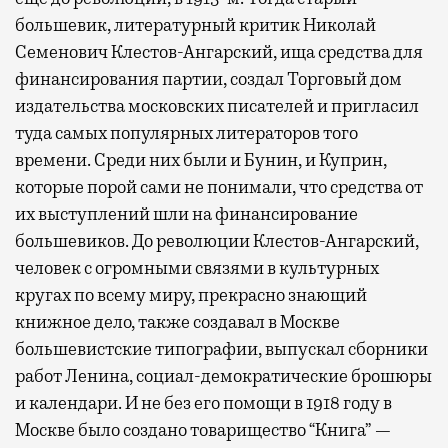
большевик, литературный критик Николай
Семенович Клестов-Ангарский, ища средства для
финансирования партии, создал Торговый дом
издательства московских писателей и пригласил
туда самых популярных литераторов того
времени. Среди них были и Бунин, и Куприн,
которые порой сами не понимали, что средства от
их выступлений шли на финансирование
большевиков. До революции Клестов-Ангарский,
человек с огромными связями в культурных
кругах по всему миру, прекрасно знающий
книжное дело, также создавал в Москве
большевистские типографии, выпускал сборники
работ Ленина, социал-демократические брошюры
и календари. И не без его помощи в 1918 году в
Москве было создано товарищество “Книга” —