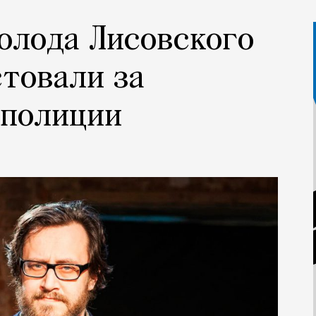
олода Лисовского
стовали за
 полиции