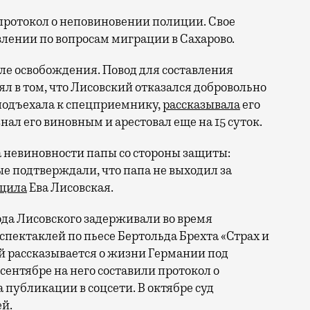
 протокол о неповиновении полиции. Свое
авлении по вопросам миграции в Сахарово.
осле освобождения. Повод для составления
л в том, что Лисовский отказался добровольно
подъехала к спецприемнику,
рассказывала
его
ал его виновным и арестовал еще на 15 суток.
а невиновности папы со стороны защиты:
рые подтверждали, что папа не выходил за
щила
Ева Лисовская.
ода Лисовского задерживали во время
ектаклей по пьесе Бертольда Брехта «Страх и
ой рассказывается о жизни Германии под
ентябре на него составили протокол о
 публикации в соцсети. В октябре суд
ей.