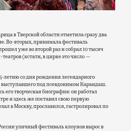
тие. Во-вторых, принимала фестиваль
прошел уже во второй раз и собрал 10 тысяч
н-театров (кстати, в цирке это число —
25-летию со дня рождения легендарного
, выступавшего под псевдонимом Карандаш.
сь его творческая биография: он работал
ре и здесь же поставил свою первую
ал в Москву, прославился, гастролировал по
России уличный фестиваль клоунов вырос в