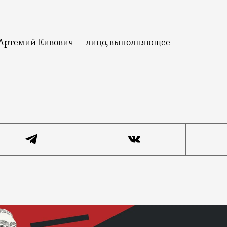
 Артемий Кивович — лицо, выполняющее
ика в поселке Сахарово, где отбывал 15 суток по том