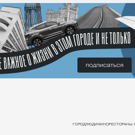
ГОРОД
ЛЮДИ
КИНО
РЕСТОРАНЫ 