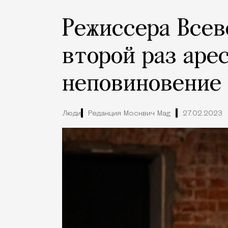
Режиссера Всев
второй раз аре
неповиновение
Люди
Редакция Москвич Mag
27.02.2023