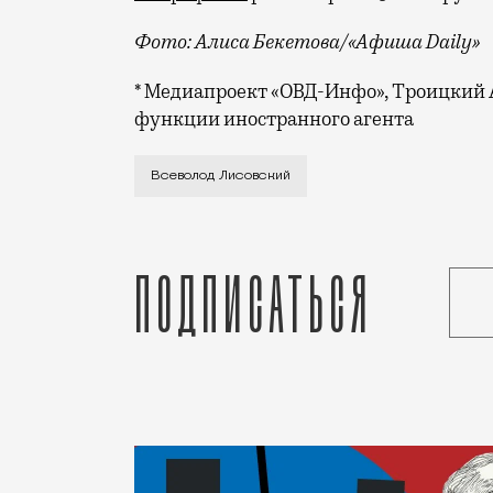
Фото: Алиса Бекетова/«Афиша Daily»
* Медиапроект «ОВД-Инфо», Троицкий
функции иностранного агента
Накануне он освободился из спецприемн
Всеволод Лисовский
Подписаться
Статья
Редакция Москвич Mag
Люди