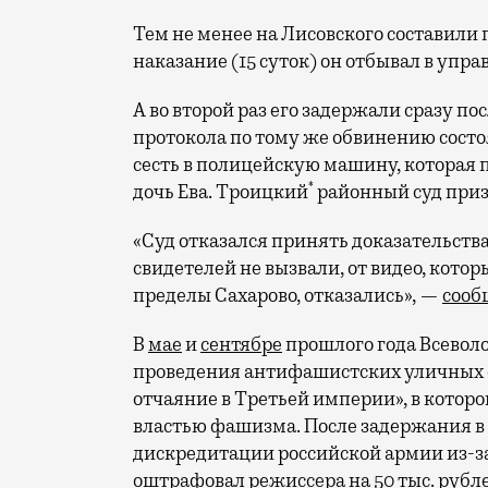
Тем не менее на Лисовского составили
наказание (15 суток) он отбывал в упр
А во второй раз его задержали сразу п
протокола по тому же обвинению состоя
сесть в полицейскую машину, которая 
*
дочь Ева. Троицкий
районный суд призн
«Суд отказался принять доказательств
свидетелей не вызвали, от видео, кото
пределы Сахарово, отказались», —
сооб
В
мае
и
сентябре
прошлого года Всевол
проведения антифашистских уличных сп
отчаяние в Третьей империи», в котор
властью фашизма. После задержания в с
дискредитации российской армии из-за
оштрафовал
режиссера на 50 тыс. рубл