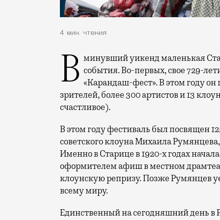
4 мин. чтения
В минувший уикенд маленькая Старица в Тверской области отметила сразу два
события. Во-первых, свое 729-ле
«Карандаш-фест». В этом году он 
зрителей, более 300 артистов и 13 клоу
счастливое).
В этом году фестиваль был посвящен 1
советского клоуна Михаила Румянцева
Именно в Старице в 1920-х годах начала
оформителем афиш в местном драмтеат
клоунскую репризу. Позже Румянцев уех
всему миру.
Единственный на сегодняшний день в 