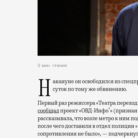
2 мин. чтения
Накануне он освободился из спецприемника в поселке Сахарово, где отбывал 15
суток по тому же обвинению.
Первый раз режиссера «Театра переход
*
сообщал
проект «ОВД-Инфо
» (признан
рассказывала, что возле метро к ним п
после чего доставили в отдел полиции
сопротивления не было», — подчеркнул