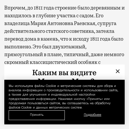
Впрочем, до 1811 года строение было деревянным и
находилось в глубине участка с садом. Его
владелица Мария Антоновна Раевская, супруга
действительного статского советника, затеяла
перевод дома в камень, что к исходу 1811 года было
выполнено. Это был двухэтажный,
прямоугольный в плане, типичный, даже немного
скромный классицистический особняк с
×
колонным портиком и мезонином в пять окон.
Парадные и жилые покои с анфиладной
планировкой располагались на втором этаже.
Мы используем файлы Сookie и метрические системы для сбора и
Уведомление 
анализа информации о производительности и использовании сайта,
Жилым был и мезонин. Цоколь же служил
а также для улучшения и индивидуальной настройки
предоставления информации. Нажимая кнопку «Принять» или
хозяйственным целям. Ущерб, нанесенный
продолжая пользоваться сайтом, вы соглашаетесь на обработку
усадьбе пожаром 1812 года, пришлось устранять
файлов Cookie и данных метрических систем.
Принять
Подробнее
ремонтом.