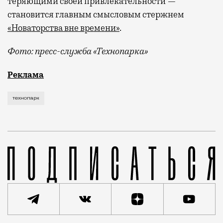
теряющими своей привлекательности —
становится главным смысловым стержнем
«Новаторства вне времени»
.
Фото: пресс-служба «Технопарка»
Рекламные кампании техники редко выходят за рамк
Реклама
технопарк