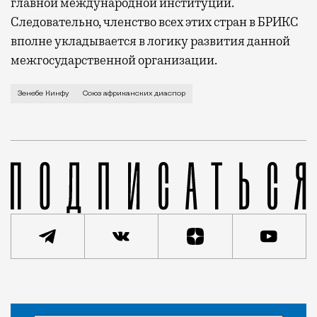
главной международной институции.
Следовательно, членство всех этих стран в БРИКС
вполне укладывается в логику развития данной
межгосударственной организации.
Африка сегодня — это современный, активно развив
Зенебе Кинфу
Союз африканских диаспор
Статья
Леонид Пастернак