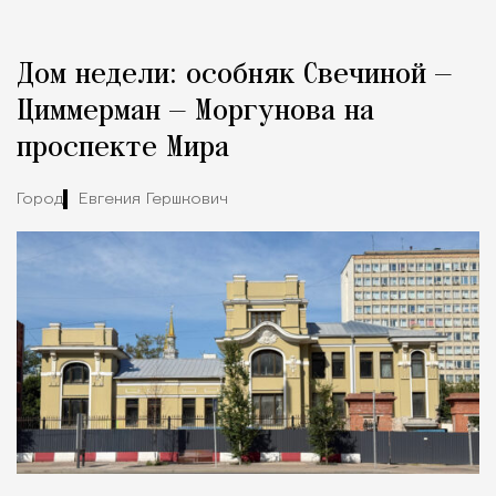
Реклама
Редакция Москвич Mag
Дом недели: особняк Свечиной —
Город
Циммерман — Моргунова на
проспекте Мира
Город
Евгения Гершкович