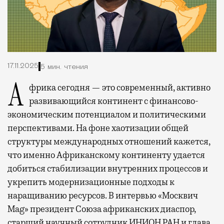
17.11.2025
5 мин. чтения
Африка сегодня — это современный, активно
развивающийся континент с финансово-
экономическим потенциалом и политическими
перспективами. На фоне хаотизации общей
структуры международных отношений кажется,
что именно Африканскому континенту удается
добиться стабилизации внутренних процессов и
укрепить модернизационные подходы к
наращиванию ресурсов. В интервью «Москвич
Mag» президент Союза африканских диаспор,
старший научный сотрудник ИНИОН РАН и глава