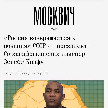
МОСКВИЧ
MAG
Введите ключевые слова для поиска статей
«Россия возвращается к
позициям СССР» — президент
Союза африканских диаспор
Зенебе Кинфу
Люди
Леонид Пастернак