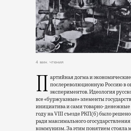
4 мин. чтения
Партийная догма и экономические фантазии большевиков превратили
послереволюционную Россию в о
экспериментов. Идеология русск
все «буржуазные» элементы государст
инициатива и сами товарно-денежные 
году на VIII съезде РКП(б) было решен
ради максимального огосударствления 
коммунизм. За этим понятием стояла м