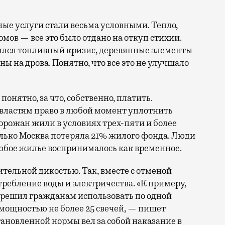
ные услуги стали весьма условными. Тепло,
омов — все это было отдано на откуп стихии.
азился топливный кризис, деревянные элементы
 на дрова. Понятно, что все это не улучшало
 понятно, за что, собственно, платить.
властям право в любой момент уплотнить
рожан жили в условиях трех-пяти и более
только Москва потеряла 21% жилого фонда. Люди
юбое жилье воспринималось как временное.
тельной дикостью. Так, вместе с отменой
ребление воды и электричества. «К примеру,
зрешил гражданам использовать по одной
мощностью не более 25 свечей, — пишет
тановленной нормы вел за собой наказание в