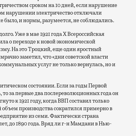
тричеством сроком на 10 дней, если нарушение
ном нарушении электричество отключали
е было, и нормы, разумеется, не соблюдались.
олго. Уже в мае 1921 года Х Всероссийская
ла о переходе к новой экономической
изму. На это Троцкий, еще один яростный
 мрачно заметил, что «дни советской власти
 коммунальных услуг не только вернулась, но и
итическом состоянии. Если за годы Первой
, то за первые два послереволюционных года он
нуто к 1921 году, когда ВВП составил только
й объем производства сократился примерно в
предприятие из семи. Фактически страна
ет, до 1890 года. Вряд ли г-н Мамдани в Нью-