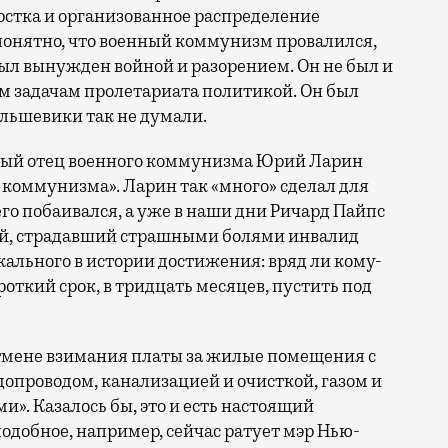
рстка и организованное распределение
о понятно, что военный коммунизм провалился,
ыл вынужден войной и разорением. Он не был и
м задачам пролетариата политикой. Он был
льшевики так не думали.
вный отец военного коммунизма Юрий Ларин
ло коммунизма». Ларин так «много» сделал для
го побаивался, а уже в наши дни Ричард Пайпс
ый, страдавший страшными болями инвалид
кального в истории достижения: вряд ли кому-
роткий срок, в тридцать месяцев, пустить под
 отмене взимания платы за жилые помещения с
допроводом, канализацией и очисткой, газом и
». Казалось бы, это и есть настоящий
одобное, например, сейчас ратует мэр Нью-