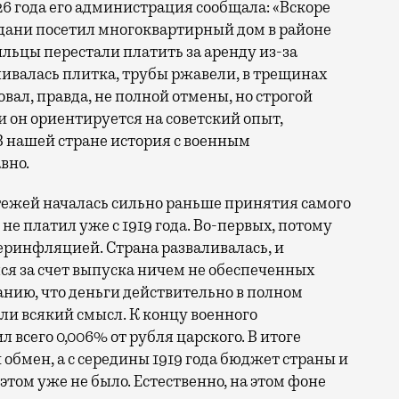
26 года его администрация сообщала: «Вскоре
мдани посетил многоквартирный дом в районе
льцы перестали платить за аренду из-за
аливалась плитка, трубы ржавели, в трещинах
ал, правда, не полной отмены, но строгой
и он ориентируется на советский опыт,
В нашей стране история с военным
вно.
ежей началась сильно раньше принятия самого
не платил уже с 1919 года. Во-первых, потому
перинфляцией. Страна разваливалась, и
 за счет выпуска ничем не обеспеченных
анию, что деньги действительно в полном
ли всякий смысл. К концу военного
 всего 0,006% от рубля царского. В итоге
бмен, а с середины 1919 года бюджет страны и
этом уже не было. Естественно, на этом фоне