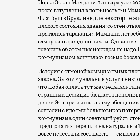
Йорка Зоран Мамдани. 1 января уже 20
после вступления в должность г-н Ма
Флэтбуш в Бруклине, где некоторые жи
плохого состояния здания: со стен отв
прятались тараканы». Мамдани потребов
заморозки арендной платы. Однако есл
говорить об этом ньюйоркцам не надо. 
коммунизмом кончилась весьма бессла
История с отменой коммунальных плат
закона. За коммунальные услуги никто 
что любая оплата тут же съедалась ги
страшный дефицит бюджета пополнялся
денег. Это привело к такому обесценив
согласии с идеями большевиков потеря
коммунизма один советский рубль стоил
предприятия перешли на натуральный о
вовсе перестали составлять — смысла в 