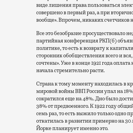
виде лишения права пользоваться элек
совершено в первый раз, а при вторич
вообще». Впрочем, никаких счетчиков н
Все это безобразие просуществовало нед
партийная конференция РКП(б) объяви
политике, то есть к возврату к капитал
сторонник обобществления всего и вся,
сочтены». Уже в конце 1921 года оплата
начала стремительно расти.
Страна к тому моменту находилась в кр
мировой войны ВВП России упал на 18%
сократился еще на 48%. Дно было достиг
38% от предвоенного. К 1922 году общи
семь раз, то есть выжило только одно 
откатилась в развитии примерно на 30 л
Йорке планирует именно это.