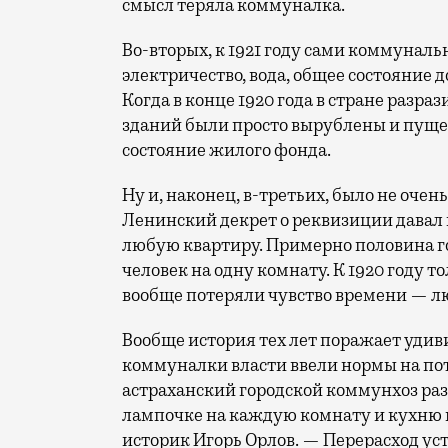
смысл теряла коммуналка.
Во-вторых, к 1921 году сами коммуналь
электричество, вода, общее состояние д
Когда в конце 1920 года в стране разр
зданий были просто вырублены и пущены
состояние жилого фонда.
Ну и, наконец, в-третьих, было не очень
Ленинский декрет о реквизиции давал 
любую квартиру. Примерно половина го
человек на одну комнату. К 1920 году 
вообще потеряли чувство времени — л
Вообще история тех лет поражает удиви
коммуналки власти ввели нормы на пот
астраханский городской коммунхоз ра
лампочке на каждую комнату и кухню 
историк Игорь Орлов. — Перерасход ус