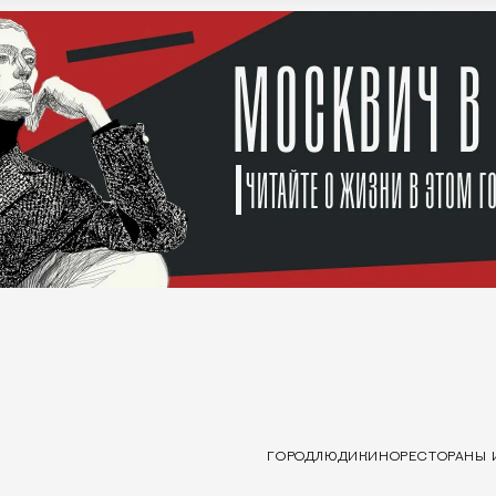
ГОРОД
ЛЮДИ
КИНО
РЕСТОРАНЫ 