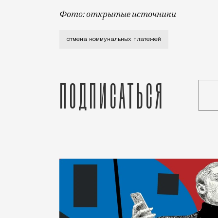
Фото: открытые источники
Партийная догма и экономические фанта
отмена коммунальных платежей
Подписаться
Статья
Ольга Андреева
Люди