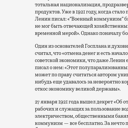
тотальная национализация, продразве
продуктов. Уже в 1921 году, когда стал
Ленин писал: «“Военный коммунизм” б
не мог быть отвечающей хозяйственны
временной мерой». Однако поначалу бо
Один из основателей Госплана и духо
считал, что «отмена денег и есть нача
советской экономики, что даже Ленин е
писал о нем: «Этот полупарализованн
может по праву считаться автором уни
нибудь еще удавалось за невероятно ко
откос экономику великой державы».
27 января 1921 года вышел декрет «Об
рабочих и служащих за пользование во
электричеством, общественными банями
коммунизм — все бесплатно. За нечто п