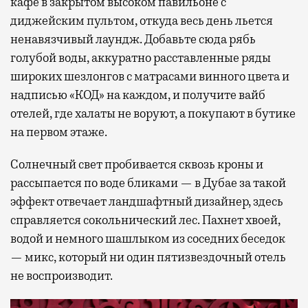
кафе в закрытом высоком павильоне с
диджейским пультом, откуда весь день льется
ненавязчивый лаундж. Добавьте сюда рябь
голубой воды, аккуратно расставленные ряды
широких шезлонгов с матрасами винного цвета и
надписью «КОД» на каждом, и получите вайб
отелей, где халаты не воруют, а покупают в бутике
на первом этаже.
Солнечный свет пробивается сквозь кроны и
рассыпается по воде бликами — в Дубае за такой
эффект отвечает ландшафтный дизайнер, здесь
справляется сокольнический лес. Пахнет хвоей,
водой и немного шашлыком из соседних беседок
— микс, который ни один пятизвездочный отель
не воспроизводит.