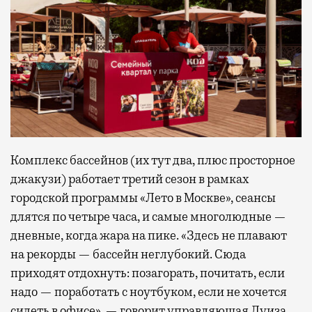
Комплекс бассейнов (их тут два, плюс просторное
джакузи) работает третий сезон в рамках
городской программы «Лето в Москве», сеансы
длятся по четыре часа, и самые многолюдные —
дневные, когда жара на пике. «Здесь не плавают
на рекорды — бассейн неглубокий. Сюда
приходят отдохнуть: позагорать, почитать, если
надо — поработать с ноутбуком, если не хочется
сидеть в офисе», — говорит управляющая Луиза