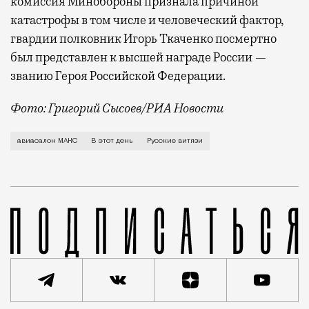
комиссия Минобороны признала причиной
катастрофы в том числе и человеческий фактор,
гвардии полковник Игорь Ткаченко посмертно
был представлен к высшей награде России —
званию Героя Российской Федерации.
Фото: Григорий Сысоев/РИА Новости
16августа 2009 года в Раменском районе смешанная 
авиасалон МАКС
В этот день
Русские витязи