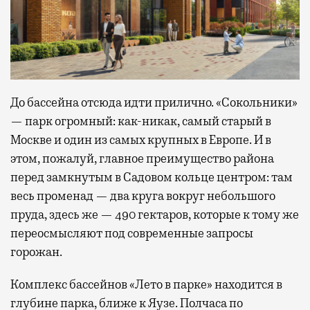
До бассейна отсюда идти прилично. «Сокольники»
— парк огромный: как-никак, самый старый в
Москве и один из самых крупных в Европе. И в
этом, пожалуй, главное преимущество района
перед замкнутым в Садовом кольце центром: там
весь променад — два круга вокруг небольшого
пруда, здесь же — 490 гектаров, которые к тому же
переосмысляют под современные запросы
горожан.
Комплекс бассейнов «Лето в парке» находится в
глубине парка, ближе к Яузе. Полчаса по