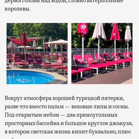
держа головы над водой, словно ватерпольные
королевы.
Вокруг атмосфера хорошей турецкой пятерки,
разве что вместо пальм — вековые липы и сосны.
Под открытым небом — два прямоугольных
просторных бассейна и большое круглое джакузи,
в котором светская жизнь кипит буквально, плюс