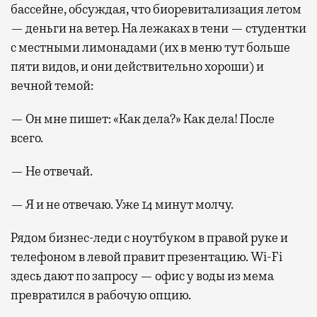
бассейне, обсуждая, что биоревитализация летом
— деньги на ветер. На лежаках в тени — студентки
с местными лимонадами (их в меню тут больше
пяти видов, и они действительно хороши) и
вечной темой:
— Он мне пишет: «Как дела?» Как дела! После
всего.
— Не отвечай.
— Я и не отвечаю. Уже 14 минут молчу.
Рядом бизнес-леди с ноутбуком в правой руке и
телефоном в левой правит презентацию. Wi-Fi
здесь дают по запросу — офис у воды из мема
превратился в рабочую опцию.