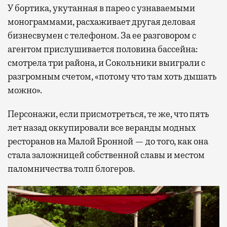
У бортика, укутанная в парео с узнаваемыми
монограммами, расхаживает другая деловая
бизнесвумен с телефоном. За ее разговором с
агентом прислушивается половина бассейна:
смотрела три района, и Сокольники выиграли с
разгромным счетом, «потому что там хоть дышать
можно».
Персонажи, если присмотреться, те же, что пять
лет назад оккупировали все веранды модных
ресторанов на Малой Бронной — до того, как она
стала заложницей собственной славы и местом
паломничества толп блогеров.