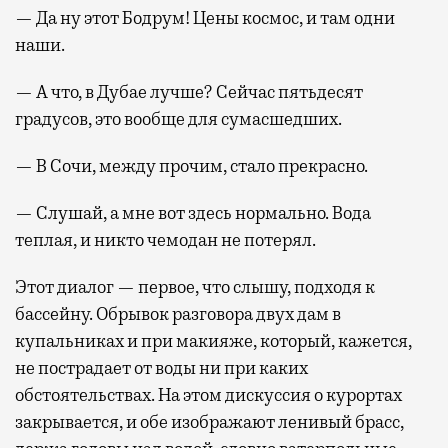
— Да ну этот Бодрум! Цены космос, и там одни
наши.
— А что, в Дубае лучше? Сейчас пятьдесят
градусов, это вообще для сумасшедших.
— В Сочи, между прочим, стало прекрасно.
— Слушай, а мне вот здесь нормально. Вода
теплая, и никто чемодан не потерял.
Этот диалог — первое, что слышу, подходя к
бассейну. Обрывок разговора двух дам в
купальниках и при макияже, который, кажется,
не пострадает от воды ни при каких
обстоятельствах. На этом дискуссия о курортах
закрывается, и обе изображают ленивый брасс,