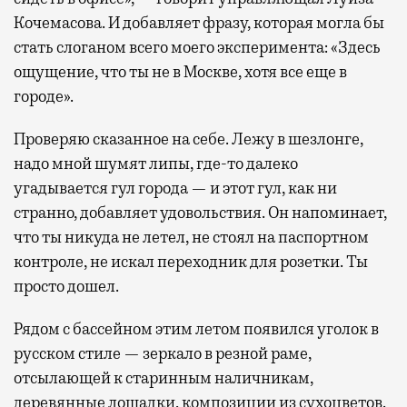
Кочемасова. И добавляет фразу, которая могла бы
стать слоганом всего моего эксперимента: «Здесь
ощущение, что ты не в Москве, хотя все еще в
городе».
Проверяю сказанное на себе. Лежу в шезлонге,
надо мной шумят липы, где-то далеко
угадывается гул города — и этот гул, как ни
странно, добавляет удовольствия. Он напоминает,
что ты никуда не летел, не стоял на паспортном
контроле, не искал переходник для розетки. Ты
просто дошел.
Рядом с бассейном этим летом появился уголок в
русском стиле — зеркало в резной раме,
отсылающей к старинным наличникам,
деревянные лошадки, композиции из сухоцветов.