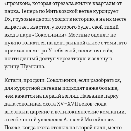
«промкой», которая отрезала жилые кварталы от
парка. Теперь по Митьковской ветке курсирует
D3, грузовые дворы уходят в историю, а на их месте
вырастает квартал, у которого будет свой тихий
вход в парк «Сокольники». Местные оценят: не
нужно толкаться на центральной аллее с теми, кто
приехал на метро. У тебя свой, «калиточный»,
почти дачный доступ через тихую и зеленую
улицу Шумкина.
Кстати, про дачи. Сокольники, если разобраться,
для курортной легенды подходят даже больше,
чем кажется на первый взгляд. Название парку
дала соколиная охота XV−XVII веков: сюда
выезжали царские и великокняжеские компании,
а особенно ей увлекался Алексей Михайлович.
Позже, когда охота отошла на второй план, место