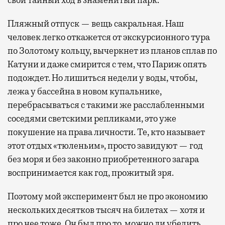
свой тайный ход в знаменитый парк.
Пляжный отпуск — вещь сакральная. Наш
человек легко откажется от экскурсионного тура
по Золотому кольцу, вычеркнет из планов сплав по
Катуни и даже смирится с тем, что Париж опять
подождет. Но лишиться недели у воды, чтобы,
лежа у бассейна в новом купальнике,
перебрасываться с такими же расслабленными
соседями светскими репликами, это уже
покушение на права личности. Те, кто называет
этот отдых «тюленьим», просто завидуют — год
без моря и без законно приобретенного загара
воспринимается как год, прожитый зря.
Поэтому мой эксперимент был не про экономию
нескольких десятков тысяч на билетах — хотя и
про нее тоже. Он был про то, можно ли убедить