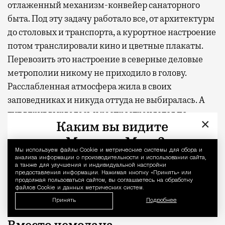
отлаженный механизм-конвейер санаторного
быта. Под эту задачу работало все, от архитектуры
до столовых и транспорта, а курортное настроение
потом транслировали кино и цветные плакаты.
Перевозить это настроение в северные деловые
метрополии никому не приходило в голову.
Расслабленная атмосфера жила в своих
заповедниках и никуда оттуда не выбиралась. А
тут вдруг вырвалась и распространяется по
×
мировым столицам — и Москва оказалась в числе
лидеров. Добавьте сюда людей, у которых
Мы используем файлы Сookie и метрические системы для сбора и
Уведомление 
размылись границы рабочего дня, а вместе с ними
анализа информации о производительности и использовании сайта,
и само понятие отпуска — и вот бассейн в парке с
а также для улучшения и индивидуальной настройки
предоставления информации. Нажимая кнопку «Принять» или
рабочим Wi-Fi выглядит не курьезом, а точным
продолжая пользоваться сайтом, вы соглашаетесь на обработку
файлов Cookie и данных метрических систем.
ответом на запрос.
Принять
Подробнее