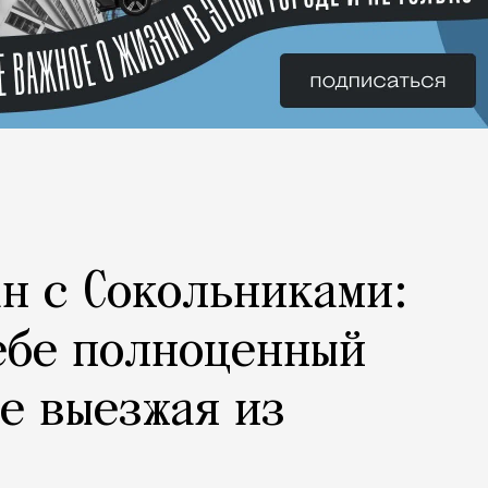
н с Сокольниками:
ебе полноценный
не выезжая из