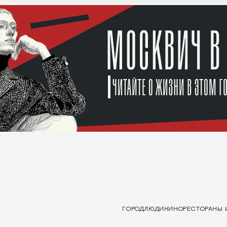
ГОРОД
ЛЮДИ
КИНО
РЕСТОРАНЫ 