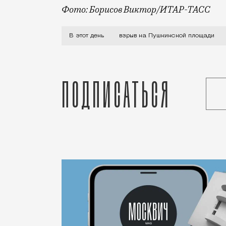
Фото: Борисов Виктор/ИТАР-ТАСС
По вечерам в переходе под Пушкинской 
В этот день
взрыв на Пушкинской площади
Подписаться
Статья
Ольга Андреева
Люди