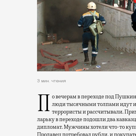
3 мин. чтения
По вечерам в переходе под Пушкинской площадью всегда людно. К шести часам
люди тысячными толпами идут и е
террористы и рассчитывали. Приме
ларьку в переходе подошли два кавказца
дипломат. Мужчины хотели что-то куп
Продавец потребовал рубли, и покупат