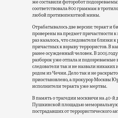
же составили фоторобот подозреваемых
соответствовала 800 граммам в тротило
любой противопехотной мины.
Отрабатывалось две версии: теракт и би
проверены на предмет причастности к 
раз казалось, что следователи близки 
причастных к взрыву террористов. В к
ранее осужденный человек. В 2005 год
разборок уже отпала и подозреваемые в
следователи так и не назвали никаких 
родом из Чечни. Дело так и не раскрыто 
приостановлено, а прокурор Москвы Юри
исполнители теракта уже мертвы.
В память о трагедии москвичи на 40-й 
Пушкинской площадью мемориальную до
пострадавших от террористического акта