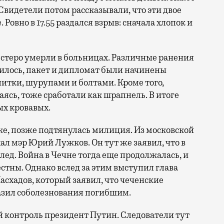
Свидетели потом рассказывали, что эти двое
овно в 17.55 раздался взрыв: сначала хлопок и
естеро умерли в больницах. Различные ранения
нилось, пакет и дипломат были начинены
итки, шурупами и болтами. Кроме того,
ясь, тоже сработали как шрапнель. В итоге
ых кровавых.
е, позже подтянулась милиция. Из московской
ал мэр Юрий Лужков. Он тут же заявил, что в
лед. Война в Чечне тогда еще продолжалась, и
стны. Однако вслед за этим выступил глава
схадов, который заявил, что чеченские
азил соболезнования погибшим.
й контроль президент Путин. Следователи тут