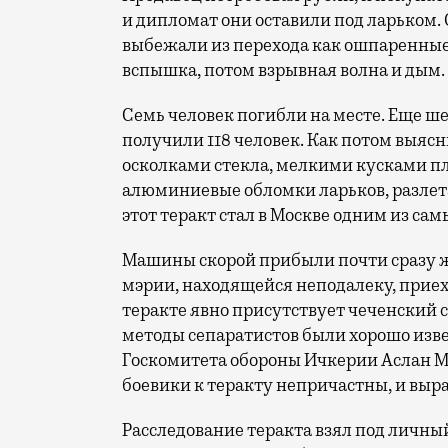
и дипломат они оставили под ларьком. 
выбежали из перехода как ошпаренные. Р
вспышка, потом взрывная волна и дым.
Семь человек погибли на месте. Еще ш
получили 118 человек. Как потом выяс
осколками стекла, мелкими кусками пл
алюминиевые обломки ларьков, разлета
этот теракт стал в Москве одним из сам
Машины скорой прибыли почти сразу ж
мэрии, находящейся неподалеку, приех
теракте явно присутствует чеченский с
методы сепаратистов были хорошо изве
Госкомитета обороны Ичкерии Аслан Ма
боевики к теракту непричастны, и выр
Расследование теракта взял под личны