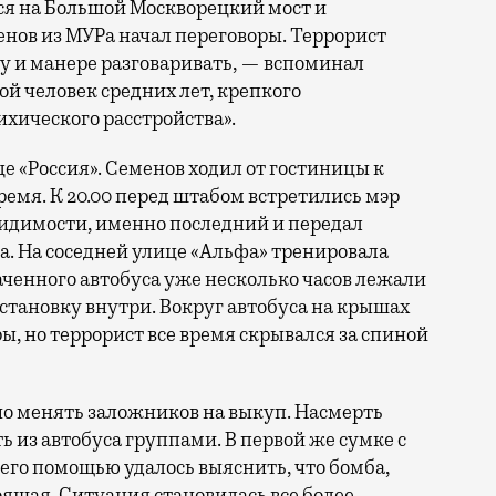
ся на Большой Москворецкий мост и
нов из МУРа начал переговоры. Террорист
су и манере разговаривать, — вспоминал
ой человек средних лет, крепкого
ихического расстройства».
е «Россия». Семенов ходил от гостиницы к
время. К 20.00 перед штабом встретились мэр
видимости, именно последний и передал
а. На соседней улице «Альфа» тренировала
аченного автобуса уже несколько часов лежали
становку внутри. Вокруг автобуса на крышах
, но террорист все время скрывался за спиной
но менять заложников на выкуп. Насмерть
 из автобуса группами. В первой же сумке с
его помощью удалось выяснить, что бомба,
оящая. Ситуация становилась все более