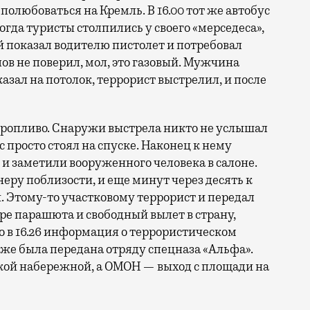
олюбоваться на Кремль. В 16.00 тот же автобус
огда туристы столпились у своего «мерседеса»,
 показал водителю пистолет и потребовал
ов не поверил, мол, это газовый. Мужчина
азал на потолок, террорист выстрелил, и после
ропливо. Снаружи выстрела никто не услышал
с просто стоял на спуске. Наконец к нему
и заметили вооруженного человека в салоне.
еру поблизости, и еще минут через десять к
 Этому-то участковому террорист и передал
ыре парашюта и свободный вылет в страну,
ко в 16.26 информация о террористическом
 же была передана отряду спецназа «Альфа».
ой набережной, а ОМОН — выход с площади на