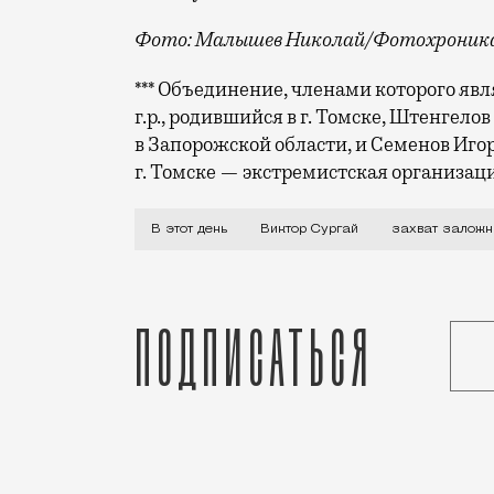
Фото: Малышев Николай/Фотохроник
*** Объединение, членами которого явл
г.р., родившийся в г. Томске, Штенгелов
в Запорожской области, и Семенов Игорь
г. Томске — экстремистская организац
В середине 1990-х на Красной площади 
В этот день
Виктор Сургай
захват заложн
Подписаться
Статья
Ольга Андреева