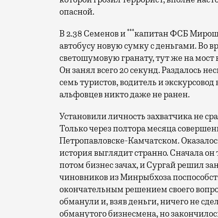
опасной.
***
В 2.38 Семенов и
капитан ФСБ Мирошн
автобусу новую сумку с деньгами. Во в
светошумовую гранату, тут же на мост 
Он занял всего 20 секунд. Раздалось не
семь туристов, водитель и экскурсовод 
альфовцев никто даже не ранен.
Установили личность захватчика не ср
Только через полтора месяца совершен
Петропавловске-Камчатском. Оказалось
история выглядит странно. Сначала он
потом бизнес зачах, и Сургай решил за
чиновников из Минрыбхоза поспособство
окончательным решением своего вопрос
обманули и, взяв деньги, ничего не сде
обманутого бизнесмена, но закончилось 