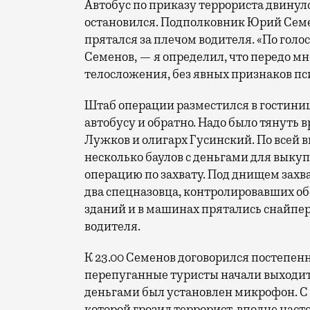
Автобус по приказу террориста двинул
остановился. Подполковник Юрий Семе
прятался за плечом водителя. «По голо
Семенов, — я определил, что передо мн
телосложения, без явных признаков пс
Штаб операции разместился в гостиниц
автобусу и обратно. Надо было тянуть 
Лужков и олигарх Гусинский. По всей 
несколько баулов с деньгами для выкуп
операцию по захвату. Под днищем захв
два спецназовца, контролировавших об
зданий и в машинах прятались снайперы
водителя.
К 23.00 Семенов договорился постепен
перепуганные туристы начали выходить
деньгами был установлен микрофон. С 
которой грозил террорист, вполне наст