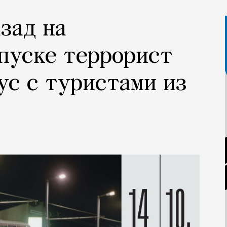
азад на
пуске террорист
ус с туристами из