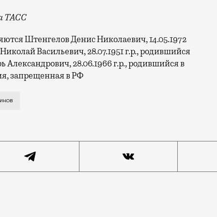
а ТАСС
яются Штенгелов Денис Николаевич, 14.05.1972
 Николай Васильевич, 28.07.1951 г.р., родившийся
 Александрович, 28.06.1966 г.р., родившийся в
ия, запрещенная в РФ
еще был разрешен свободный проезд машин, а сама пло
иков