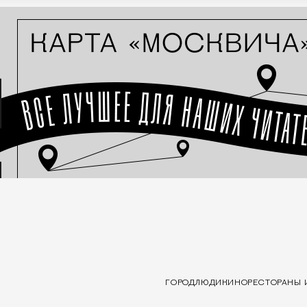
ГОРОД
ЛЮДИ
КИНО
РЕСТОРАНЫ 