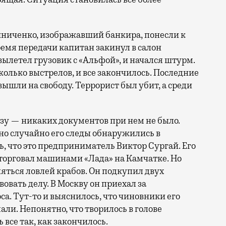
иченко, изображавший банкира, понесли к
ремя передачи капитан закинул в салон
вылетел грузовик с «Альфой», и начался штурм.
сколько выстрелов, и все закончилось. Последние
вышли на свободу. Террорист был убит, а среди
азу — никаких документов при нем не было.
но случайно его следы обнаружились в
, что это предприниматель Виктор Сургай. Его
 торговал машинами «Лада» на Камчатке. Но
няться ловлей крабов. Он подкупил двух
вать делу. В Москву он приехал за
а. Тут-то и выяснилось, что чиновники его
лали. Непонятно, что творилось в голове
все так, как закончилось.