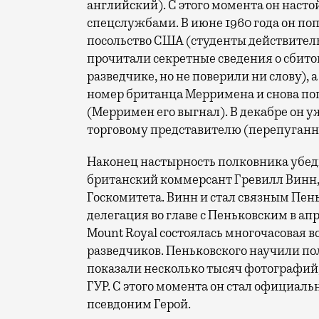
английский). С этого момента он наст
спецслужбами. В июне 1960 года он по
посольство США (студенты действитель
прочитали секретные сведения о сбит
разведчике, но не поверили ни слову), а
номер британца Мерримена и снова поп
(Мерримен его выгнал). В декабре он 
торговому представителю (перепуганны
Наконец настырность полковника убеди
британский коммерсант Гревилл Винн,
Госкомитета. Винн и стал связным Пен
делегация во главе с Пеньковским в апр
Mount Royal состоялась многочасовая 
разведчиков. Пеньковского научили пол
показали несколько тысяч фотографий, 
ГУР. С этого момента он стал официал
псевдоним Герой.