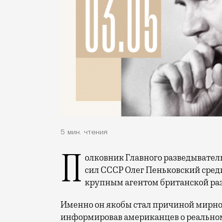
5 мин. чтения
Полковник Главного разведывательного управления и Генштаба Вооруженных
сил СССР Олег Пеньковский сред
крупным агентом британской раз
Именно он якобы стал причиной мирно
информировав американцев о реально