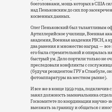
боеголовками, мощь которых в США си
над Пеньковским до сих пор засекрече
косвенных данных.
Олег Пеньковский был талантливым о
Артиллерийское училище, Военная ак
академия, Военная академия РВСН, а кр
два ранения и множество наград — все 
его была стремительной и опиралась н
быстрый ум. Дело портили только не о
преследовали конфликты с сослуживц
(будучи резидентом ГРУ в Стамбуле, он
фотоаппаратуры на местном рынке).
И все же в конце 1959 года, подключив
занял должность замначальника отдел
Госкомитете по координации научно-ис
выезжать за границу и общаться с ино