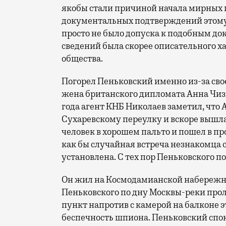
якобы стали причиной начала мирных 
документальных подтверждений этому н
просто не было допуска к подобным до
сведений была скорее описательного ха
общества.
Погорел Пеньковский именно из-за сво
жена британского дипломата Анна Чизх
года агент КНБ Николаев заметил, что 
Сухаревскому переулку и вскоре вышла
человек в хорошем пальто и пошел в пр
как бы случайная встреча незнакомца с
установлена. С тех пор Пеньковского по
Он жил на Космодамианской набережно
Пеньковского по дну Москвы-реки про
пункт напротив с камерой на балконе
беспечность шпиона. Пеньковский спо