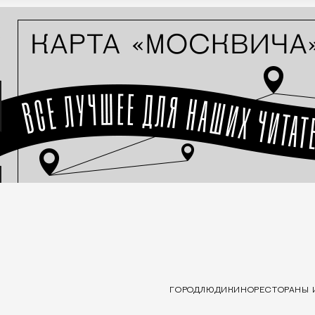
ГОРОД
ЛЮДИ
КИНО
РЕСТОРАНЫ 