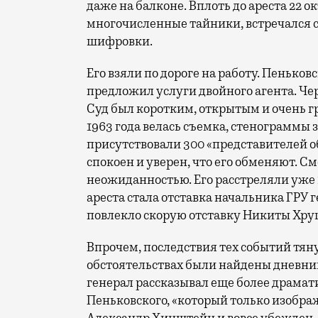
даже на балконе. Вплоть до ареста 22 о
многочисленные тайники, встречался 
шифровки.
Его взяли по дороге на работу. Пеньков
предложил услуги двойного агента. Чер
Суд был коротким, открытым и очень гро
1963 года велась съемка, стенограммы 
присутствовали 300 «представителей 
спокоен и уверен, что его обменяют. С
неожиданностью. Его расстреляли уже 1
ареста стала отставка начальника ГРУ г
повлекло скорую отставку Никиты Хру
Впрочем, последствия тех событий тяну
обстоятельствах были найдены дневни
генерал рассказывал еще более драмат
Пеньковского, «который только изобра