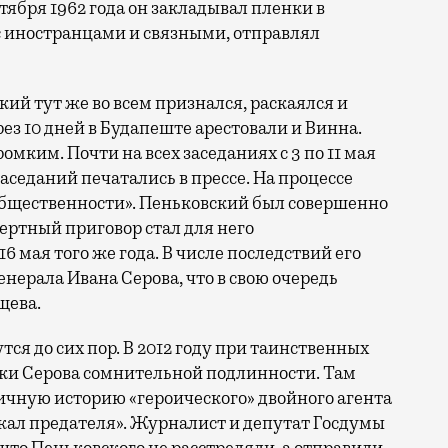
ктября 1962 года он закладывал пленки в
с иностранцами и связными, отправлял
ский тут же во всем признался, раскаялся и
ез 10 дней в Будапеште арестовали и Винна.
мким. Почти на всех заседаниях с 3 по 11 мая
заседаний печатались в прессе. На процессе
общественности». Пеньковский был совершенно
мертный приговор стал для него
6 мая того же года. В числе последствий его
енерала Ивана Серова, что в свою очередь
щева.
тся до сих пор. В 2012 году при таинственных
ки Серова сомнительной подлинности. Там
ичную историю «героического» двойного агента
жал предателя». Журналист и депутат Госдумы