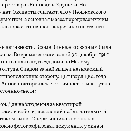
переговоров Кеннеди и Хрущева. Но
ет. Эксперты считают, что у Пеньковского
кументам, а основная масса передаваемых им
рактера и относилась к критике советского
ей активности. Кроме Винна его связным была
олм. Во время слежки за ней 30 декабря 1961
Анна вошла в подъезд дома по Малому
 оттуда. Следом за ней вышел незнакомый
отивоположную сторону. 19 января 1962 года
 Анной повторилась. Его личность была тут же
стоянно «вели».
й. Для наблюдения за квартирой
ложили кабель, связавший наблюдательный
 этажом выше. Оперативников поражала
койно фотографировал документы у окна и