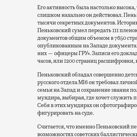
Его активность была настолько высока,
слишком нахально он действовал. Пень
тысячи секретных документов. Историк
Пеньковский сумел передать 111 пленок
документов общим объемом в 7650 стран
опубликованным на Западе документам,
них — офицеры ГРУ». Записи его доклад
часов, или 1200 страниц расшифровки,
Пеньковский обладал совершенно детс
русского отдела MI6 он требовал личн
семьи на Запад и сохранение звания п
мундира, выбирая, где хочет служить 
Себя в этих мундирах он сфотографиров
фигурировать на суде.
Считается, что именно Пеньковский пе
возможностях советских баллистических