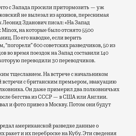
 что с Запада просили притормозить — уж
ковский не вылезал из архивов, переснимая
 Леонид Зданович писал: «На Запад
 Minox, на которые было отснято 5500
иц. По его наводке, если верить
 “погорели” 600 советских разведчиков, 50 из
ов во время поездок на Запад составили 140
 которую переводили 30 переводчиков.
ким тщеславием. На встрече с начальником
ой встречи с британским премьером, эвакуацию
олковника. Он даже примерил два полковничьих
после бегства из СССР — в США или Англии.
ал и фото привез в Москву. Потом они будут
редал американской разведке данные о
 ракет и их переброске на Кубу. Эти сведения