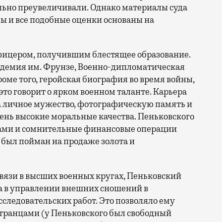
льно преувеличивали. Однако материалы суда
ны и все подобные оценки основаны на
фицером, получившим блестящее образование.
адемия им. Фрунзе, Военно-дипломатическая
оме того, геройская биография во время войны,
это говорит о ярком военном таланте. Карьера
а личное мужество, фотографическую память и
чень высокие моральные качества. Пеньковского
ами и сомнительные финансовые операции
 был пойман на продаже золота и
 связи в высших военных кругах, Пеньковский
а в управлении внешних сношений в
следовательских работ. Это позволяло ему
странцами (у Пеньковского был свободный