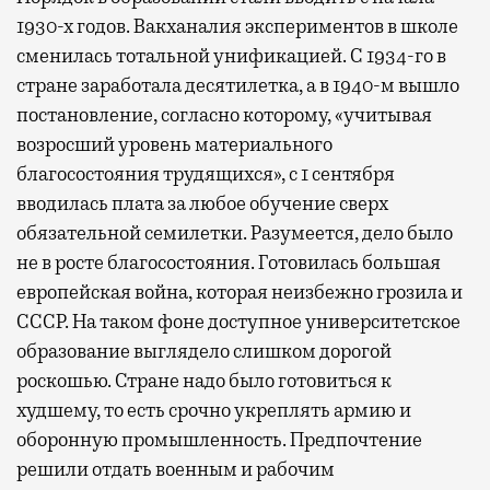
1930-х годов. Вакханалия экспериментов в школе
сменилась тотальной унификацией. С 1934-го в
стране заработала десятилетка, а в 1940-м вышло
постановление, согласно которому, «учитывая
возросший уровень материального
благосостояния трудящихся», с 1 сентября
вводилась плата за любое обучение сверх
обязательной семилетки. Разумеется, дело было
не в росте благосостояния. Готовилась большая
европейская война, которая неизбежно грозила и
СССР. На таком фоне доступное университетское
образование выглядело слишком дорогой
роскошью. Стране надо было готовиться к
худшему, то есть срочно укреплять армию и
оборонную промышленность. Предпочтение
решили отдать военным и рабочим