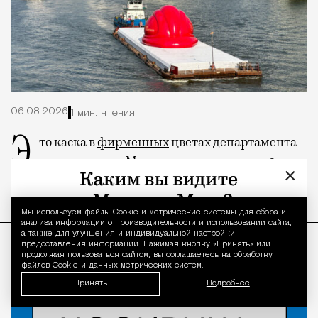
06.08.2026
1 мин. чтения
Это каска в
фирменных
цветах департамента
строительства Москвы и с логотипом «70 лет
×
Дню Строителя».
Мы используем файлы Сookie и метрические системы для сбора и
Уведомление 
ПРОДОЛЖЕНИЕ НИЖЕ
анализа информации о производительности и использовании сайта,
а также для улучшения и индивидуальной настройки
предоставления информации. Нажимая кнопку «Принять» или
продолжая пользоваться сайтом, вы соглашаетесь на обработку
файлов Cookie и данных метрических систем.
Принять
Подробнее