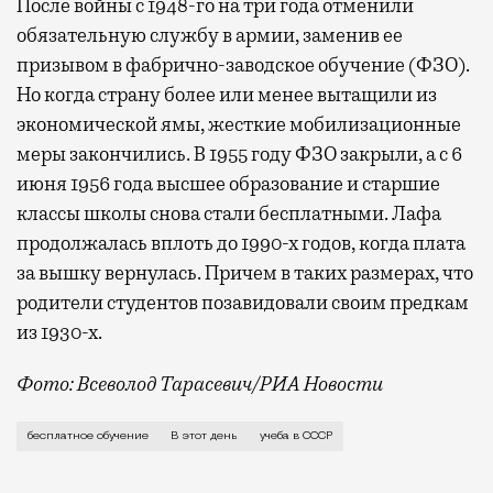
После войны с 1948-го на три года отменили
обязательную службу в армии, заменив ее
призывом в фабрично-заводское обучение (ФЗО).
Но когда страну более или менее вытащили из
экономической ямы, жесткие мобилизационные
меры закончились. В 1955 году ФЗО закрыли, а с 6
июня 1956 года высшее образование и старшие
классы школы снова стали бесплатными. Лафа
продолжалась вплоть до 1990-х годов, когда плата
за вышку вернулась. Причем в таких размерах, что
родители студентов позавидовали своим предкам
из 1930-х.
Фото: Всеволод Тарасевич/РИА Новости
После революции 1917 года идея большевиков о созд
бесплатное обучение
В этот день
учеба в СССР