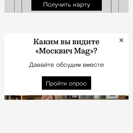
Хоррор, история взросления и
×
исторический роман о Ближнем
Востоке: что читать в августе
Город
Константин Мильчин