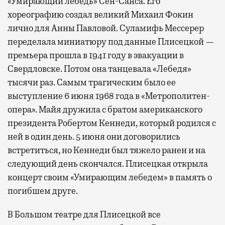
«Умирающий лебедь» Сен-Санса. Его
хореографию создал великий Михаил Фокин
лично для Анны Павловой. Суламифь Мессерер
переделала миниатюру под данные Плисецкой —
премьера прошла в 1941 году в эвакуации в
Свердловске. Потом она танцевала «Лебедя»
тысячи раз. Самым трагическим было ее
выступление 6 июня 1968 года в «Метрополитен-
опера». Майя дружила с братом американского
президента Робертом Кеннеди, который родился с
ней в один день. 5 июня они договорились
встретиться, но Кеннеди был тяжело ранен и на
следующий день скончался. Плисецкая открыла
концерт своим «Умирающим лебедем» в память о
погибшем друге.
В Большом театре для Плисецкой все