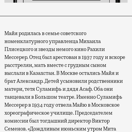
Майя родилась в семье советского
номенклатурного управленца Михаила
Плисецкого и звезды немого кино Рахили
Мессерер. Отец был арестован в 1937 году и вскоре
расстрелян, мать вместе с грудным сыном
выслали в Казахстан. В Москве остались Майя и
брат Александр. Детей усыновили родственники
матери, тетя Суламифь и дядя Асаф. Оба они
танцевали в Большом театре. Именно Суламифь
Мессерер в 1934 году отвела Майю в Московское
хореографическое училище. Председателем
комиссии был тогдашний директор Виктор
Семенов. «Дождливым июньским утром Мита