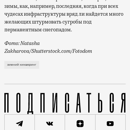
зимы, как, например, последняя, когда при всех
чудесах инфраструктуры вряд ли найдется много
желающих штурмовать сугробы под
перманентным снегопадом.
Фото: Natasha
Zakharova/Shutterstock.com/Fotodom
Об этом рассказал на Международном евразийском ф
зимний кикшеринг