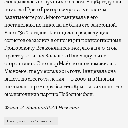
складывалось не лучшим образом. В 1964 году она
помогла Юрию Григоровичу стать главным
балетмейстером. Много танцевала в его
постановках, но никогда не была его балериной.
Уже с 1970-х годов Плисецкая и ряд ведущих
солистов оказались в оппозиции к авторитарному
Григоровичу. Все кончилось тем, что в 1990-м он
просто уволил из Большого Плисецкую и ее
сторонников. С тех пор Майя в основном жила в
Мюнхене, где умерла в 2015 году. Танцевала она
вплоть до своего 75-летия — в 2000-м в Японии
состоялась премьера балета «Крылья кимоно», где
она исполнила партию Небесной феи.
Фото: И. Кошани/РИА Новости
«Мы, балетные, чуть лучше цирковых», — говорила М
В этот день
Майя Плисецкая