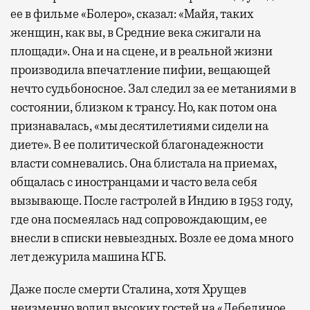
ее в фильме «Болеро», сказал: «Майя, таких
женщин, как вы, в Средние века сжигали на
площади». Она и на сцене, и в реальной жизни
производила впечатление пифии, вещающей
нечто судьбоносное. Зал следил за ее метаниями в
состоянии, близком к трансу. Но, как потом она
признавалась, «мы десятилетиями сидели на
диете». В ее политической благонадежности
власти сомневались. Она блистала на приемах,
общалась с иностранцами и часто вела себя
вызывающе. После гастролей в Индию в 1953 году,
где она посмеялась над сопровождающим, ее
внесли в списки невыездных. Возле ее дома много
лет дежурила машина КГБ.
Даже после смерти Сталина, хотя Хрущев
неизменно водил высоких гостей на «Лебединое