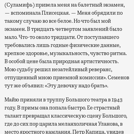
(Суламифь) привела меня на балетный экзамен,
— вспоминала Плисецкая. — Меня обрядили по
такому случаю во все белое. Но что был мой
экзамен. В тридцать четвертом заявлений было
мало. Что-то около тридцати. От поступавшего
требовались лишь годные физические данные,
крепкое здоровье, музыкальность, чувство ритма.
В особой цене была природная артистичность.
Мою судьбу решил незатейливый реверанс,
отпущенный мною приемной комиссии». Семенов
тут же объявил: «Эту девочку надо брать».
Майю приняли в труппу Большого театра в 1943
году. В примы она попала быстро. Ее страстный
талант превращал классическую сцену Большого,
где до сих пор царила меланхоличная Уланова, в
место яростного камлания. Петр Капица, увидев