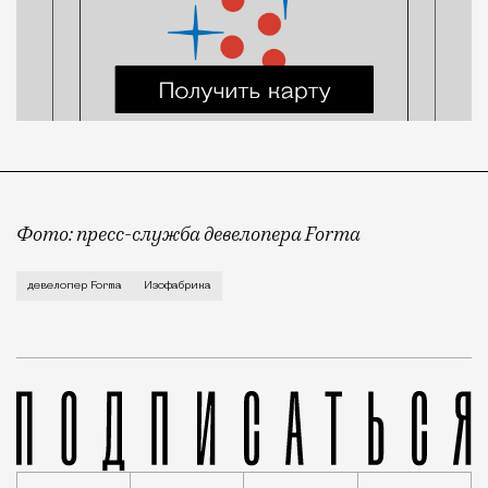
Фото: пресс-служба девелопера Forma
Корпус скульптуры и лепки Изофабрики на Часовой 
девелопер Forma
Изофабрика