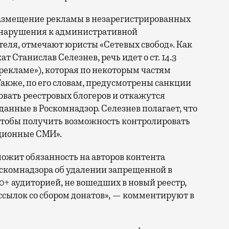
 размещение рекламы в незарегистрированных
 нарушения к административной
еля, отмечают юристы «Сетевых свобод». Как
т Станислав Селезнев, речь идет о ст. 14.3
рекламе»), которая по некоторым частям
кже, по его словам, предусмотрены санкции
овать реестровых блогеров и откажутся
 данные в Роскомнадзор. Селезнев полагает, что
чтобы получить возможность контролировать
иционные СМИ».
зложит обязанность на авторов контента
скомнадзора об удалении запрещенной в
0+ аудиторией, не вошедших в новый реестр,
ссылок со сбором донатов», — комментируют в