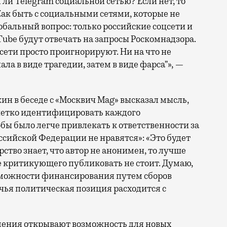
 ли Telegram социальной сетью? Если нет, то
ак быть с социальными сетями, которые не
обальный вопрос: только российские соцсети и
ube будут отвечать на запросы Роскомнадзора.
ети просто проигнорируют. Ни на что не
ала в виде трагедии, затем в виде фарса”», —
н в беседе с «Москвич Mag» высказал мысль,
четко идентифицировать каждого
ы было легче привлекать к ответственности за
ссийской Федерации не нравятся»: «Это будет
ство знает, что автор не анонимен, то лучше
е критикующего публиковать не стоит. Думаю,
зможности финансирования путем сборов
 чья политическая позиция расходится с
дения открывают возможность для новых