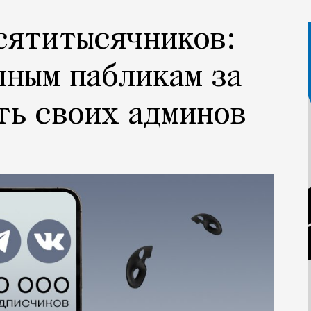
сятитысячников:
пным пабликам за
ть своих админов