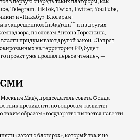
ся в первую очередь таких платформ, как
utube, Telegram, TikTok, Twich, Twitter, YouTube,
сники» и «Пикабу». Блогерам-
***
 в запрещенном Instagram
и на других
комнадзора, по словам Антона Горелкина,
х власти придумывают другой закон. «Запрет
окированных на территории РФ, будет
его проект уже прошел первое чтение», —
е СМИ
«Москвич Mag», председатель совета Фонда
ветник президента по вопросам развития
о таким образом «государство пытается навести
иняли «закон о блогерах», который так и не