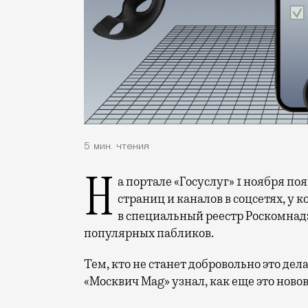
5 мин. чтения
На портале «Госуслуг» 1 ноября появилась форма для регистрации владельцев
страниц и каналов в соцсетях, у 
в специальный реестр Роскомна
популярных пабликов.
Тем, кто не станет добровольно это дел
«Москвич Mag» узнал, как еще это нов