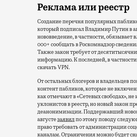
Реклама или реестр
Создание перечня популярных пабликов
который подписал Владимир Путин в ав
нововведение, в частности, обязывает 
000+ сообщать в Роскомнадзор сведен
Также закон требует от десятитысячн
информацию. К последней, в частности,
скачать VPN.
От остальных блогеров и владельцев п
контент пабликов, которые не включен
как отмечают в «Сетевых свободах», н
уклонистов в реестр, но новый закон 
деанонимизации. Поддержавший новов
августе
заявил
по этому поводу следующ
право требовать от администрации соц
каналам. Ограничения можно будет сня