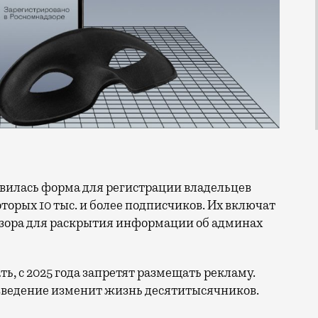
которых 10 тыс. и более подписчиков. Их включат
дзора для раскрытия информации об админах
ать, с 2025 года запретят размещать рекламу.
овведение изменит жизнь десятитысячников.