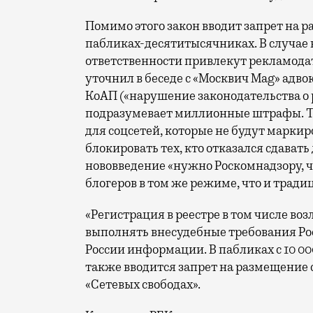
Помимо этого закон вводит запрет на
пабликах-десятитысячниках. В случае
ответственности привлекут рекламодат
уточнил в беседе с «Москвич Mag» адвока
КоАП («нарушение законодательства о 
подразумевает миллионные штрафы. Та
для соцсетей, которые не будут маркир
блокировать тех, кто отказался сдавать
нововведение «нужно Роскомнадзору, 
блогеров в том же режиме, что и трад
«Регистрация в реестре в том числе во
выполнять внесудебные требования Ро
России информации. В пабликах с 10 00
также вводится запрет на размещение 
«Сетевых свободах».