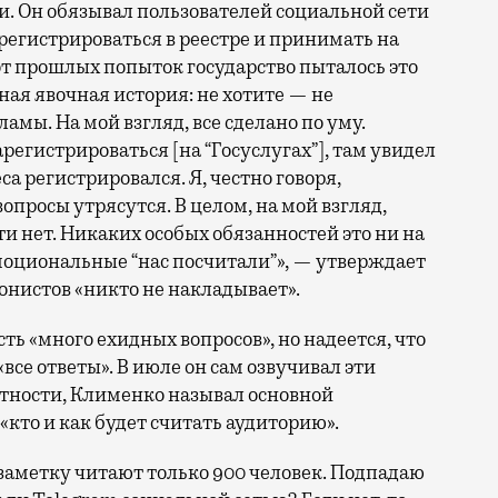
ли. Он обязывал пользователей социальной сети
 регистрироваться в реестре и принимать на
от прошлых попыток государство пыталось это
ная явочная история: не хотите — не
ламы. На мой взгляд, все сделано по уму.
регистрироваться [на “Госуслугах”], там увидел
са регистрировался. Я, честно говоря,
вопросы утрясутся. В целом, на мой взгляд,
ти нет. Никаких особых обязанностей это ни на
эмоциональные “нас посчитали”», — утверждает
онистов «никто не накладывает».
ть «много ехидных вопросов», но надеется, что
все ответы». В июле он сам озвучивал эти
астности, Клименко называл основной
кто и как будет считать аудиторию».
 заметку читают только 900 человек. Подпадаю