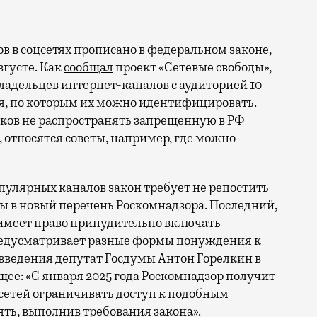
 в соцсетях прописано в федеральном законе,
густе. Как
сообщал
проект «Сетевые свободы»,
владельцев интернет-каналов с аудиторией 10
ия, по которым их можно идентифицировать.
иков не распространять запрещенную в РФ
 относятся советы, например, где можно
опулярных каналов закон требует не репостить
ы в новый перечень Роскомнадзора. Последний,
е имеет право принудительно включать
предусматривает разные формы понуждения к
ведения депутат Госдумы Антон Горелкин в
ее: «С января 2025 года Роскомнадзор получит
сетей ограничивать доступ к подобным
ть, выполнив требования закона».