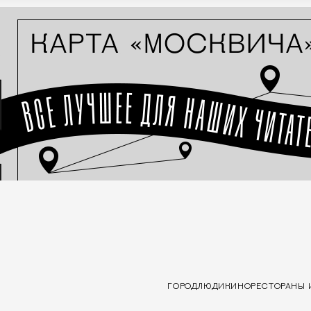
ГОРОД
ЛЮДИ
КИНО
РЕСТОРАНЫ 