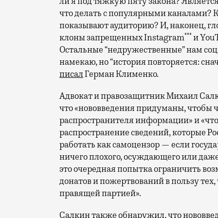
ли я под тяжкую пяту закона? Является
что делать с популярными каналами? К
показывают аудиторию? И, наконец, гл
***
клоны запрещенных Instagram
и YouT
Остальные “недружественные” нам соцс
намекаю, но “история повторяется: снач
писал
Герман Клименко.
Адвокат и правозащитник Михаил Салки
что «нововведения придуманы, чтобы 
распространителя информации» и «чтоб
распространение сведений, которые Ро
работать как самоцензор — если государ
ничего плохого, осуждающего или даж
это очередная попытка ограничить во
донатов и пожертвований в пользу тех,
правящей партией».
Салкин также обнаружил, что нововве