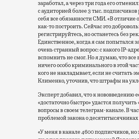
заработал, а через три года его отмени
с аудиторией более 3 тыс. подписчиков
себя все обязанности СМИ. «В отличие 
как-то построить. Сейчас это доброволь
регистрируйтесь, но останетесь без рек
Единственное, когда я сам попытался за
очень странный вопрос: с какого IP-адре
вспомнить не смог. Но я думаю, что все 
ничего особо криминального в этой час
кого не накладывает, если не считать 
Клименко, уточнив, что штрафы на укл
Эксперт добавил, что к нововведению ес
«достаточно быстро» удастся получить «
вопросы в своем телеграм-канале. В ч
проблемой закона о десятитысячниках «
«У меня в канале 4600 подписчиков, но