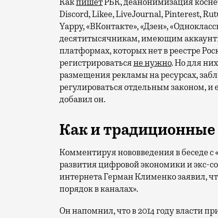
Как
пишет
РБК, деанонимизация коснет
Discord, Likee, LiveJournal, Pinterest, R
Yappy, «ВКонтакте», «Дзен», «Одноклас
десятитысячникам, имеющим аккаунты
платформах, которых нет в реестре Рос
регистрироваться
не нужно
. Но для ни
размещения рекламы на ресурсах, забл
регулироваться отдельным законом, и 
добавил он.
Как и традиционны
Комментируя нововведения в беседе с 
развития цифровой экономики и экс-со
интернета Герман Клименко заявил, чт
порядок в каналах».
Он напомнил, что в 2014 году власти пр