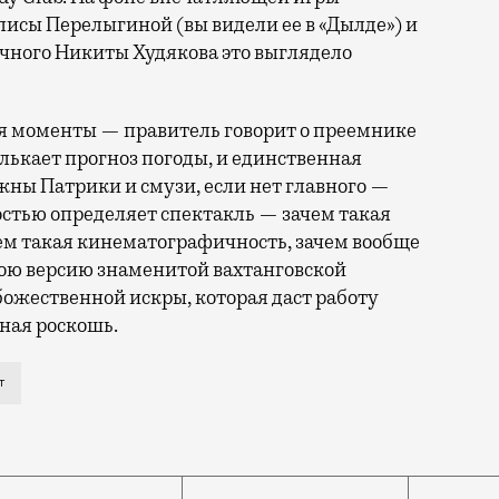
исы Перелыгиной (вы видели ее в «Дылде») и
ного Никиты Худякова это выглядело
 моменты — правитель говорит о преемнике
елькает прогноз погоды, и единственная
жны Патрики и смузи, если нет главного —
остью определяет спектакль — зачем такая
чем такая кинематографичность, зачем вообще
вою версию знаменитой вахтанговской
 божественной искры, которая даст работу
пная роскошь.
онной гости собирались в обстановке такой же мрачн
т