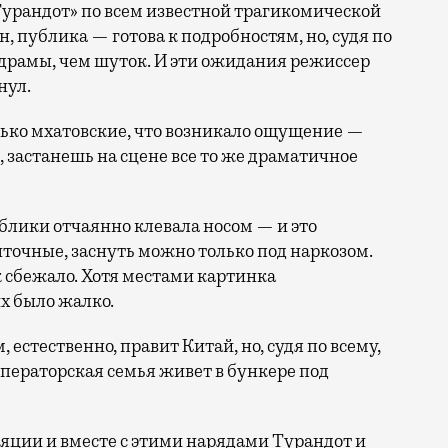
урандот» по всем известной трагикомической
, публика — готова к подробностям, но, судя по
драмы, чем шуток. И эти ожидания режиссер
нул.
лько мхатовские, что возникало ощущение —
, застанешь на сцене все то же драматичное
блики отчаянно клевала носом — и это
пыточные, заснуть можно только под наркозом.
к сбежало. Хотя местами картинка
х было жалко.
естественно, правит Китай, но, судя по всему,
мператорская семья живет в бункере под
ляции и вместе с этими нарядами Турандот и