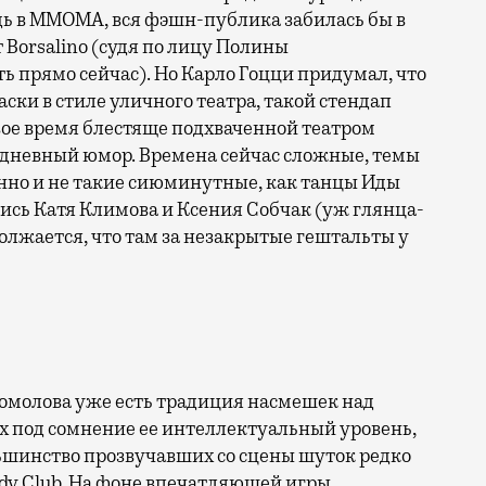
дь в ММОМА, вся фэшн-публика забилась бы в
т Borsalino (судя по лицу Полины
ь прямо сейчас). Но Карло Гоцци придумал, что
ки в стиле уличного театра, такой стендап
 свое время блестяще подхваченной театром
бодневный юмор. Времена сейчас сложные, темы
нно и не такие сиюминутные, как танцы Иды
лись Катя Климова и Ксения Собчак (уж глянца-
одолжается, что там за незакрытые гештальты у
гомолова уже есть традиция насмешек над
х под сомнение ее интеллектуальный уровень,
ьшинство прозвучавших со сцены шуток редко
y Club. На фоне впечатляющей игры