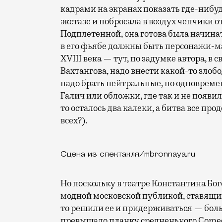
кадрами на экранах показать где-нибу
экстазе и побросала в воздух чепчики о
Подплетенной, она готова была начинат
в его фьябе должны быть персонажи-мас
XVIII века — тут, по задумке автора, в
Вахтангова, надо внести какой-то зло
надо брать нейтральные, но одновреме
Галич или обложки, где так и не появи
то осталось два калеки, а битва все пр
всех?).
Сцена из спектакля/mbronnaya.ru
Но поскольку в театре Константина Бо
модной московской публикой, ставящи
то решили ее и придерживаться — бол
превышало планку средненького Comed