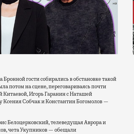
ла потом на сцене, переговариваясь почти
й Китаевой, Игорь Гаранин с Наташей
 Ксения Собчак и Константин Богомолов —
рис Белоцерковский, телеведущая Аврора и
ков, чета Укупников — обещали