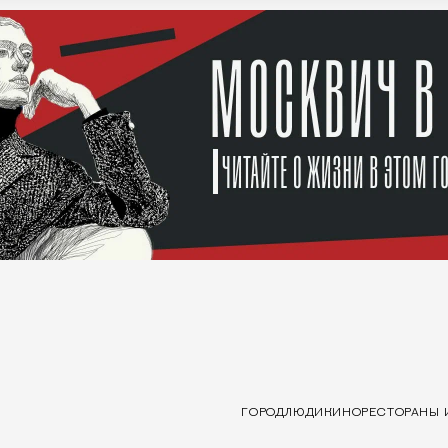
ГОРОД
ЛЮДИ
КИНО
РЕСТОРАНЫ 