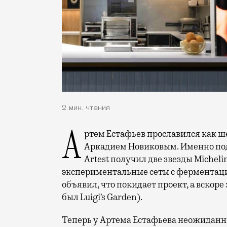
2 мин. чтения
Артем Естафьев прославился как шеф-повар ресторана Artest, созданного вместе с
Аркадием Новиковым. Именно под 
Artest получил две звезды Michel
экспериментальные сеты с ферментаци
объявил, что покидает проект, а вскоре
был Luigi’s Garden).
Теперь у Артема Естафьева неожиданны