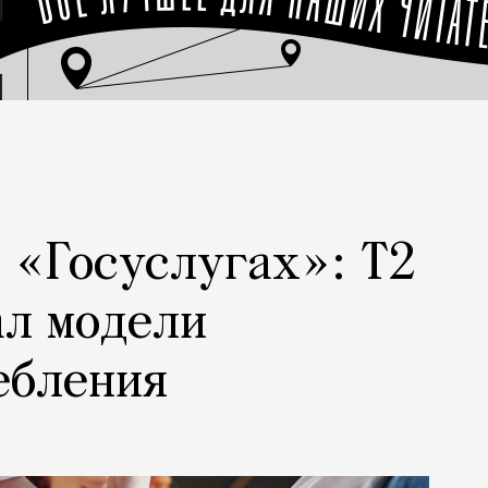
а «Госуслугах»: Т2
ал модели
ебления