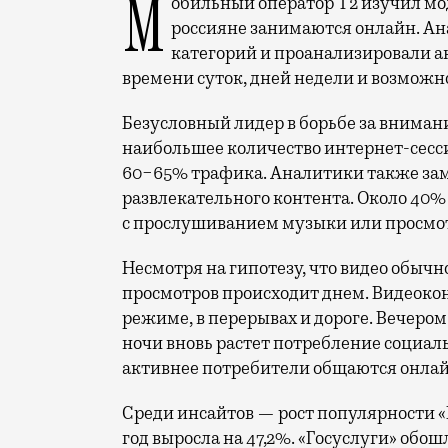
Мобильный оператор Т2 изучил модели интернет-потребления и выяснил, чем
россияне занимаются онлайн. Ана
категорий и проанализировали а
времени суток, дней недели и возможн
Безусловный лидер в борьбе за вниман
наибольшее количество интернет-сесс
60−65% трафика. Аналитики также за
развлекательного контента. Около 40
с прослушиванием музыки или просмот
Несмотря на гипотезу, что видео обыч
просмотров происходит днем. Видеокон
режиме, в перерывах и дороге. Вечером 
ночи вновь растет потребление социал
активнее потребители общаются онлай
Среди инсайтов — рост популярности «Г
год выросла на 47,2%. «Госуслуги» обош