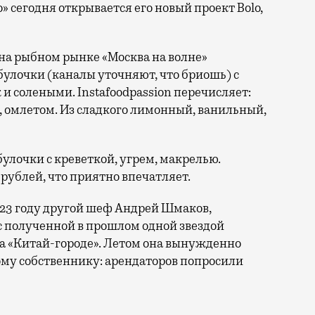
 сегодня открывается его новый проект Bolo,
 на рыбном рынке «Москва на волне»
 булочки (каналы уточняют, что бриошь) с
и солеными. Instafoodpassion перечисляет:
, омлетом. Из сладкого лимонный, ванильный,
булочки с креветкой, угрем, макрелью.
рублей, что приятно впечатляет.
023 году другой шеф Андрей Шмаков,
с полученной в прошлом одной звездой
а «Китай-городе». Летом она вынужденно
вому собственнику: арендаторов попросили