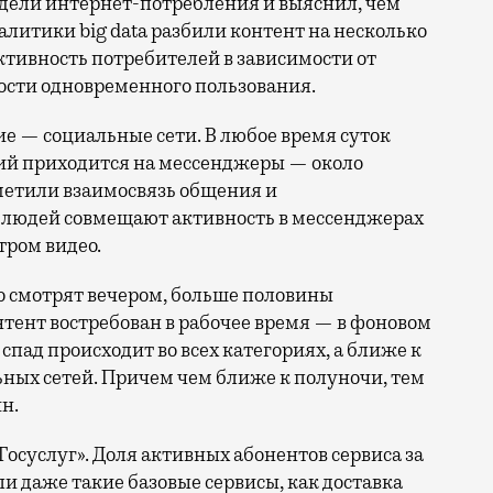
литики big data разбили контент на несколько
ктивность потребителей в зависимости от
ости одновременного пользования.
ие — социальные сети. В любое время суток
ий приходится на мессенджеры — около
метили взаимосвязь общения и
% людей совмещают активность в мессенджерах
ром видео.
но смотрят вечером, больше половины
тент востребован в рабочее время — в фоновом
спад происходит во всех категориях, а ближе к
ьных сетей. Причем чем ближе к полуночи, тем
н.
осуслуг». Доля активных абонентов сервиса за
ли даже такие базовые сервисы, как доставка