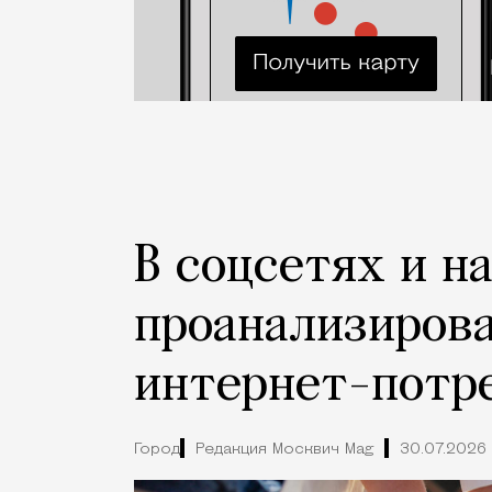
В соцсетях и н
проанализиров
интернет-потр
Город
Редакция Москвич Mag
30.07.2026