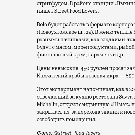
стритфудом. В районе станции «Выхино»
пишет
Street Food Lovers.
Bolo будет работать в формате корнера
(Новоухтомское ш., 2а). В меню теплые
разными начинками, как сладкими, так 
будут с мясом, морепродуктами, рыбой
фисташковый крем, карамель и др.
Цены невысокие: 450 рублей просят за 
Камчатский краб и красная икра — 850 
Этот эксперимент напоминает, как в 2
отвечающий за кухню ресторана Savva 
Michelin, открыл сэндвичную «Шмак» н
закрылась из-за перехода здания к но
освободить помещения.
Фото: @street_food_lovers