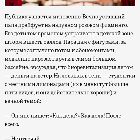
Публика узнается мгновенно. Вечно уставший
папа дрейфует на надувном розовом фламинго.
Его дети тем временем устраивают в детской зоне
шторм в шесть баллов. Пара дам с фигурами, за
которые заплачено потом и абонементами,
медленно нарезает круги в самом большом
бассейне, обсуждая, что биоревитализация летом
— деньги на ветер. На лежаках в тени — студентки
с местными лимонадами (их в меню тут больше
пяти видов, и они действительно хороши) и
вечной темой:
— Он мне пишет: «Как дела?» Как дела! После
всего.
— Не отвечай.