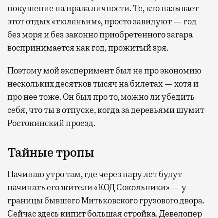
покушение на права личности. Те, кто называет
этот отдых «тюленьим», просто завидуют — год
без моря и без законно приобретенного загара
воспринимается как год, прожитый зря.
Поэтому мой эксперимент был не про экономию
нескольких десятков тысяч на билетах — хотя и
про нее тоже. Он был про то, можно ли убедить
себя, что ты в отпуске, когда за деревьями шумит
Ростокинский проезд.
Тайные тропы
Начинаю утро там, где через пару лет будут
начинать его жители «КОД Сокольники» — у
границы бывшего Митьковского грузового двора.
Сейчас здесь кипит большая стройка. Девелопер