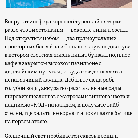
Вокруг атмосфера хорошей турецкой пятерки,
разве что вместо пальм — вековые липы и сосны.
Под открытым небом — два прямоугольных
просторных бассейна и большое круглое джакузи,
в котором светская жизнь кипит буквально, плюс
кафе в закрытом высоком павильоне с
диджейским пультом, откуда весь день льется
ненавязчивый лаундж. Добавьте сюда рябь
голубой воды, аккуратно расставленные ряды
широких шезлонгов с матрасами винного цвета и
надписью «КОД» на каждом, и получите вайб
отелей, где халаты не воруют, а покупают в бутике
на первом этаже.
Солнечный свет пробивается сквозь кроны и