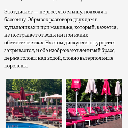
Этот диалог — первое, что слышу, подходя к
бассейну. Обрывок разговора двух дам в
купальниках и при макияже, который, кажется,
не пострадает от воды ни при каких
обстоятельствах. На этом дискуссия о курортах
закрывается, и обе изображают ленивый брасс,
держа головы над водой, словно ватерпольные
королевы.