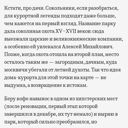
Кстати, про дачи. Сокольники, если разобраться,
для курортной легенды подходят даже больше,
чем кажется на первый взгляд. Название парку
дала соколиная охота XV−XVII веков: сюда
выезжали царские и великокняжеские компании,
а особенно ей увлекался Алексей Михайлович.
Позже, когда охота отошла на второй план, место
осталось таким же — загородным, дачным, куда
москвичи убегали от летней духоты. Так что идея
дома-курорта для этой точки на карте — не
выдумка, а возвращение к истокам.
Беру кофе навынос в одном из хипстерских мест
(после реновации, первый этап которой
завершился в декабре, их тут немало) и ныряю в
парк, который сильно преобразился, но