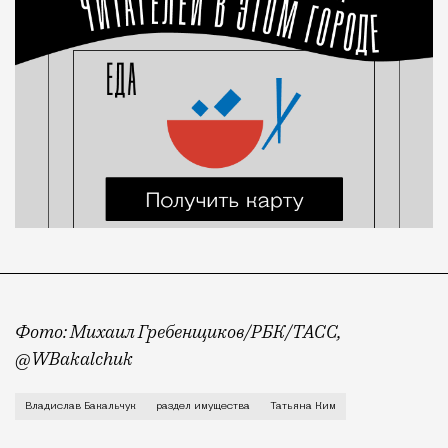
Фото: Михаил Гребенщиков/РБК/ТАСС,
@WBakalchuk
Теперь в деле о разделе имущества экс-супругов Ба
Владислав Бакальчук
раздел имущества
Татьяна Ким