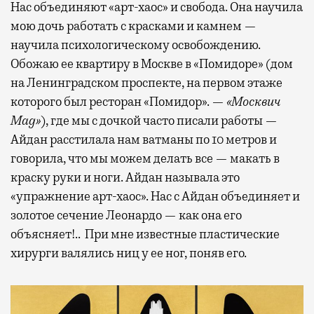
Нас объединяют «арт-хаос» и свобода. Она научила
мою дочь работать с красками и камнем —
научила психологическому освобождению.
Обожаю ее квартиру в Москве в «Помидоре» (дом
на Ленинградском проспекте, на первом этаже
которого был ресторан «Помидор». —
«Москвич
Mag
»
), где мы с дочкой часто писали работы —
Айдан расстилала нам ватманы по 10 метров и
говорила, что мы можем делать все — макать в
краску руки и ноги. Айдан называла это
«упражнение арт-хаос». Нас с Айдан объединяет и
золотое сечение Леонардо — как она его
объясняет!.. При мне известные пластические
хирурги валялись ниц у ее ног, поняв его.