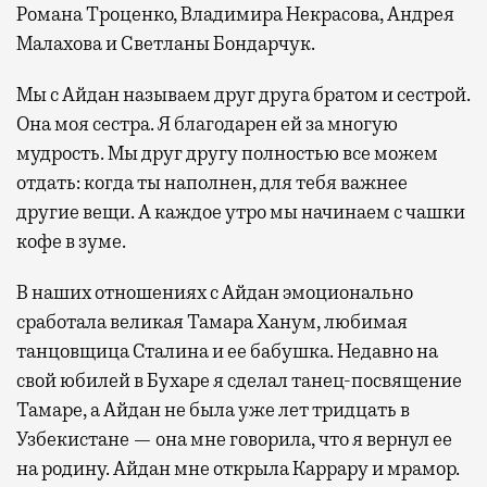
Романа Троценко, Владимира Некрасова, Андрея
Малахова и Светланы Бондарчук.
Мы с Айдан называем друг друга братом и сестрой.
Она моя сестра. Я благодарен ей за многую
мудрость. Мы друг другу полностью все можем
отдать: когда ты наполнен, для тебя важнее
другие вещи. А каждое утро мы начинаем с чашки
кофе в зуме.
В наших отношениях с Айдан эмоционально
сработала великая Тамара Ханум, любимая
танцовщица Сталина и ее бабушка. Недавно на
свой юбилей в Бухаре я сделал танец-посвящение
Тамаре, а Айдан не была уже лет тридцать в
Узбекистане — она мне говорила, что я вернул ее
на родину. Айдан мне открыла Каррару и мрамор.