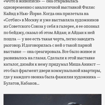
«Фото в живописи» — она открывалась
одновременно с аналогичной выставкой Филис
Кайнд в Нью-Йорке. Когда она прилетала на
«Сотбис» в Москву и уже выставляла художников
из Советского Союза у себя в галерее, я ее опознал
по бейджу, сказал об этом Айдан; и Айдан к ней
пошла — у нее есть такая черта, легко заводить
разговор. И договорилась с ней о такой парной
выставке — она среагировала. Все было живое и
развивалось на глазах. Сделали к этой выставке
каталог, дизайн к нему придумал Миша Аникст —
это был фрагмент двери коммунальной квартиры,
где у каждого звонка была фамилия художника —
Булатов, Кабаков…