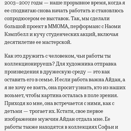
2003–2007 годы — наше прорывное время, когда я
ее сподвигаю снова начать работать и становлюсь
сопродюсером ее выставок. Так, мы сделали
большой проект в MМOMA, перформанс с Наоми
Кэмпбелл и кучу студенческих акций, включая
десятилетие ее мастерской.
Как это дружить с человеком, чьи работы ты
коллекционируешь? Для художника отправка
произведения в дружескую среду — это как
оставить его в семье. И если работа важна Айдан, а
я не хочу ее взять, она просит узнать, кто из наших
возьмет, чтобы картина осталась в поле зрения.
Приходя ко мне, она встречается с ними, как с
детьми — трогает их. Кстати, свое первое
изображение мужчин Айдан отдала мне. Ее
работы также находятся в коллекциях Софьи и