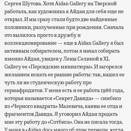
Сергея Шутова. Хотя Aidan Gallery на Тверской
работала, как художника я Айдан для себя еще не
открыл. И мы сразу стали будто две найденные
половинки, разлученные при рождении. Сначала
это вылилось просто в дружбу и
коллекционирование — еще в Aidan Gallery я был
активным собирателем, потом я начал собирать
именно Айдан, увидев у Лены Селиной в XL
Gallery ее «Персидские миниатюры». И загорелся
желанием искать ее ранние работы: так, нашел ее
чуть ли не студенческую работу про
гермафродитов. У меня есть и ее работа 1986 года,
которая называется «Секрет Давида» — симбиоз
из «Черного квадрата» Малевича, канвы ее отца и
фрагментов Давида. Я уговорил Айдан продать
мне эту работу до «Сотбиса». Она не писала тогда.
У меня в «Aidan.doc» много об этом периоде, когда