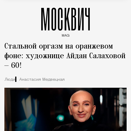
МОСКВИЧ
MAG
Введите ключевые слова для поиска статей
Стальной оргазм на оранжевом
фоне: художнице Айдан Салаховой
— 60!
Люди
Анастасия Медвецкая