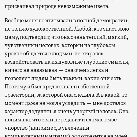
присваивал природе невозможные цвета.
Вообще меня воспитывали в полной демократии;
не только художественной. Любой, кто знает мою
маму, подтвердит, что она очень теплый, мягкий,
чувственный человек, который на глубоком
уровне общается с людьми, не стараясь
воздействовать на их духовные глубокие смыслы,
ничего не навязывая — она очень легка и
позволяет людям быть такими, какие они есть.
Поэтому я был предоставлен собственной
траектории, за которой она следила. А в какой-то
момент даже не могла уследить — мне достался
характер дедушки: я очень упертый человек. Она
понимала, что если передавит и сломает мое
упорство (например, в увлечении
компьютерными играми), это отразится на моей