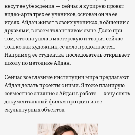
несут ее убеждения — сейчас я курирую проект
видео-арта трех ее учеников, основан он на ее
идеях. Айдан живет в своих учениках, в общении с
друзьями, в своем талантливом сыне. Даже при
том, что она ушла в мастерскую и творит сейчас
только как художник, ее дело продолжается.
Например, ее студентка-последователь открывает
школу по методике Айдан.
Сейчас все главные институции мира предлагают
Айдан делать проекты с ними. Я тоже планирую
совместное слияние с Айдан в работе — хочу снять
документальный фильм про один из ее
скульптурных объектов.