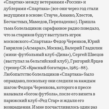
«Спартак» между ветеранами «России» и
дублерами «Спартака» (все они через год стали
ведущими в основе: Стауче, Ананко, Хлестов,
Бесчастных, Мамедов, Перепаденко). Пришла
тьма болельщиков: сарафанное радио поведало,
что за стариков будут выступать игрок
московского «Спартака» Федор Черенков, Юрий
Гаврилов («Асмарал», Москва), Валерий Гладилин
(мини-футбольный клуб «Дина»), Сергей Швецов
(выступал за бельгийский клуб), Григорий Ярцев
(тренер СК «Красный богатырь», 1985–88).
Любопытство болельщиков «Спартака» было
оправдано, поскольку они следили за каждым
шагом Федора Черенкова, которого в прессе
называли «богом футбола», после его визита в
парижский клуб «Ред Стар» и ждали его
возвращения. И мне посчастливилось один раз