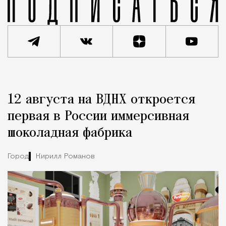
Реклама
Редакция Москвич Mag
12 августа на ВДНХ откроется
Город
первая в России иммерсивная
шоколадная фабрика
Город
Кирилл Романов