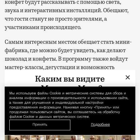
конфет будут рассказывать с помощью света,
звука и интерактивных инсталляций. Обещают,
что гости станут не просто зрителями, а
участниками происходящего.
Самым интересным местом обещает стать мини-
фабрика, где можно будет увидеть, как делают
шоколад и конфеты. В программу также войдут
мастер-классы, дегустации и возможность
×
придумать собственный дизайн упаковки для
сладостей.
Мы используем файлы Сookie и метрические системы для сбора и
Уведомление 
анализа информации о производительности и использовании сайта,
а также для улучшения и индивидуальной настройки
предоставления информации. Нажимая кнопку «Принять» или
продолжая пользоваться сайтом, вы соглашаетесь на обработку
файлов Cookie и данных метрических систем.
Принять
Подробнее