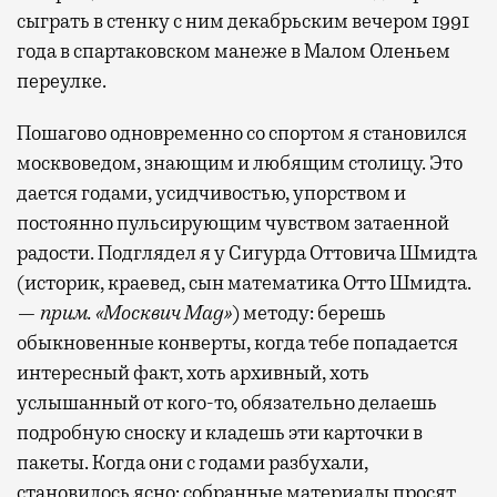
сыграть в стенку с ним декабрьским вечером 1991
года в спартаковском манеже в Малом Оленьем
переулке.
Пошагово одновременно со спортом я становился
москвоведом, знающим и любящим столицу. Это
дается годами, усидчивостью, упорством и
постоянно пульсирующим чувством затаенной
радости. Подглядел я у Сигурда Оттовича Шмидта
(историк, краевед, сын математика Отто Шмидта.
—
прим.
«Москвич Mag»
) методу: берешь
обыкновенные конверты, когда тебе попадается
интересный факт, хоть архивный, хоть
услышанный от кого-то, обязательно делаешь
подробную сноску и кладешь эти карточки в
пакеты. Когда они с годами разбухали,
становилось ясно: собранные материалы просят