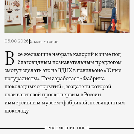
05.08.2026
2 мин. чтения
Все желающие набрать калорий к зиме под
благовидным познавательным предлогом
смогут сделать это на ВДНХ в павильоне «Юные
натуралисты». Там заработает «Фабрика
шоколадных открытий», создатели которой
называют свой проект первым в России
иммерсивным музеем-фабрикой, посвященным
шоколаду.
ПРОДОЛЖЕНИЕ НИЖЕ