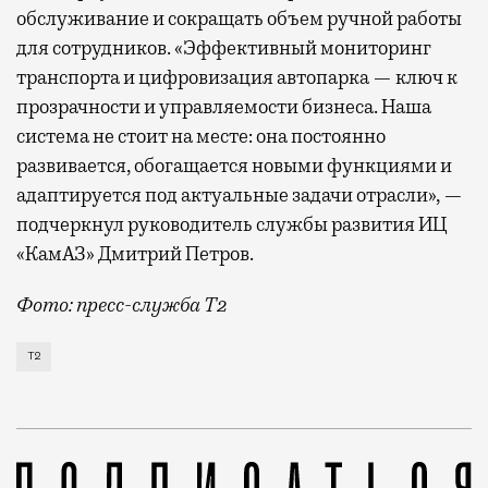
обслуживание и сокращать объем ручной работы
для сотрудников. «Эффективный мониторинг
транспорта и цифровизация автопарка — ключ к
прозрачности и управляемости бизнеса. Наша
система не стоит на месте: она постоянно
развивается, обогащается новыми функциями и
адаптируется под актуальные задачи отрасли», —
подчеркнул руководитель службы развития ИЦ
«КамАЗ» Дмитрий Петров.
Фото: пресс-служба Т2
Т2 развивает решения для автомобильной отрасли и
Т2