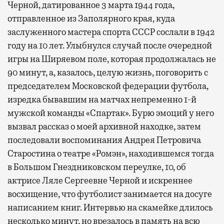
Черной, датированное 3 марта 1944 года,
отправленное из Заполярного края, куда
заслуженного мастера спорта СССР сослали в 1942
году на 10 лет. Улыбнулся случай после очередной
игры на Ширяевом поле, которая продолжалась не
90 минут, а, казалось, целую жизнь, поговорить с
председателем Московской федерации футбола,
изредка бывавшим на матчах непременно 1-й
мужской команды «Спартак». Бурю эмоций у него
вызвал рассказ о моей архивной находке, затем
последовали воспоминания Андрея Петровича
Старостина о театре «Ромэн», находившемся тогда
в Большом Гнездниковском переулке, 10, об
актрисе Ляле Сергеевне Черной и искреннее
восхищение, что футболист занимается на досуге
написанием книг. Интервью на скамейке длилось
несколько минут, но врезалось в память на всю