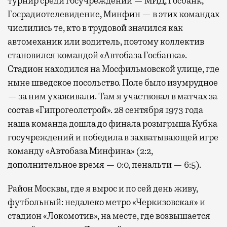
турнир среди госучреждений — МИД, Госбанк,
Госрадиотелевидение, Минфин — в этих командах
числились те, кто в трудовой значился как
автомеханик или водитель, поэтому коллектив
становился командой «Автобаза Госбанка».
Стадион находился на Мосфильмовской улице, где
ныне шведское посольство. Поле было изумрудное
— за ним ухаживали. Там я участвовал в матчах за
состав «Гипрогеолстрой». 28 сентября 1973 года
наша команда дошла до финала розыгрыша Кубка
госучреждений и победила в захватывающей игре
команду «Автобаза Минфина» (2:2,
дополнительное время — 0:0, пенальти — 6:5).
Район Москвы, где я вырос и по сей день живу,
футбольный: недалеко метро «Черкизовская» и
стадион «Локомотив», на месте, где возвышается