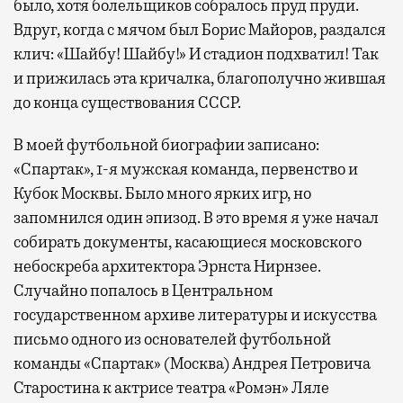
было, хотя болельщиков собралось пруд пруди.
Вдруг, когда с мячом был Борис Майоров, раздался
клич: «Шайбу! Шайбу!» И стадион подхватил! Так
и прижилась эта кричалка, благополучно жившая
до конца существования СССР.
В моей футбольной биографии записано:
«Спартак», 1-я мужская команда, первенство и
Кубок Москвы. Было много ярких игр, но
запомнился один эпизод. В это время я уже начал
собирать документы, касающиеся московского
небоскреба архитектора Эрнста Нирнзее.
Случайно попалось в Центральном
государственном архиве литературы и искусства
письмо одного из основателей футбольной
команды «Спартак» (Москва) Андрея Петровича
Старостина к актрисе театра «Ромэн» Ляле