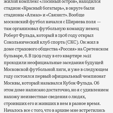
жилой комплекс «Лосиный остров», находился
стадион «Красный богатырь», в округе были
стадионы «Алмаз» и «Связист». Вообще
московский футбол начался с Ширяева поля —
там организовал футбольную команду немец
Роберт Фульда, который в 1906 году открыл
Сокольнический клуб спорта (СКС). Он жил в
доме страхового общества «Россия» на Сретенском
бульваре, 6. В 1909 году в его квартире №21
проходили неофициальные заседания будущей
Московской футбольной лиги, и уже в следующем
году состоялся первый официальный чемпионат
Москвы, который назывался Кубок Фульда. Об
этом доме написано достаточно, но я с удивлением
нахожу неизвестные сведения о людях,
строивших его и живших в нем в разное время.
Началось все с того, что в архиве мне встретились