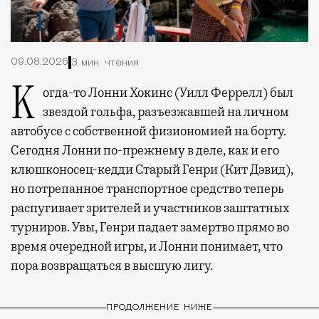
09.08.2026
3 мин. чтения
Когда-то Лонни Хокинс (Уилл Феррелл) был
звездой гольфа, разъезжавшей на личном
автобусе с собственной физиономией на борту.
Сегодня Лонни по-прежнему в деле, как и его
клюшконосец-кедди Старый Генри (Кит Дэвид),
но потрепанное транспортное средство теперь
распугивает зрителей и участников заштатных
турниров. Увы, Генри падает замертво прямо во
время очередной игры, и Лонни понимает, что
пора возвращаться в высшую лигу.
ПРОДОЛЖЕНИЕ НИЖЕ