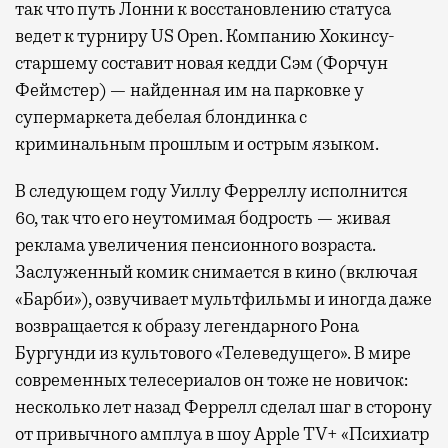
так что путь Лонни к восстановлению статуса
ведет к турниру US Open. Компанию Хокинсу-
старшему составит новая кедди Сэм (Форчун
Феймстер) — найденная им на парковке у
супермаркета дебелая блондинка с
криминальным прошлым и острым языком.
В следующем году Уиллу Ферреллу исполнится
60, так что его неутомимая бодрость — живая
реклама увеличения пенсионного возраста.
Заслуженный комик снимается в кино (включая
«Барби»), озвучивает мультфильмы и иногда даже
возвращается к образу легендарного Рона
Бургунди из культового «Телеведущего». В мире
современных телесериалов он тоже не новичок:
несколько лет назад Феррелл сделал шаг в сторону
от привычного амплуа в шоу Apple TV+ «Психиатр