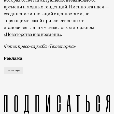
которая остается актуальной независимо от
времени и модных тенденций. Именно эта идея —
соединение инноваций с ценностями, не
теряющими своей привлекательности —
становится главным смысловым стержнем
«Новаторства вне времени»
.
Фото: пресс-служба «Технопарка»
Рекламные кампании техники редко выходят за рамк
Реклама
технопарк