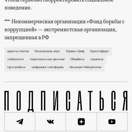
поведение.
*** Некоммерческая организация «Фонд борьбы с
коррупцией» — экстремистская организация,
запрещенная в РФ
Мэр Сергей Собянин рассказал о том, как используе
аресты счетов
блокировка карт
Герман Греф
Кристофари
нейросети
персональные данные
Сбербанк
сервисы
Центробанк
цифровая платформа
Эльвира Набиуллина