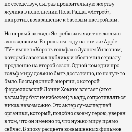
по соседству», сыграв пронзительную жертву
жулика в исполнении Пола Радда. «Ястреб»,
напротив, возвращение к базовым настройкам.
На первый взгляд «Ястреб» выглядит несколько
запоздавшим. В прошлом году на том же Apple
TV+ вышел «Король гольфа» с Оуэном Уилсоном,
который завоевал публику и обеспечил сериалу
продление на второй сезон. Одной комедии про
гольф миру должно быть достаточно, но не тут-то
было. Беспардонной энергии, с которой
феррелловский Лонни Хокинс влетает (этот
каламбур был неизбежен) в кадр, сопротивляться
никак невозможно. Это актер сумасшедшей
органики, который, подобно своему герою, уверен
в том, что он именно то, что нужно миру прямо
сейчас. В эпоху расцвета возвышенных фильмов