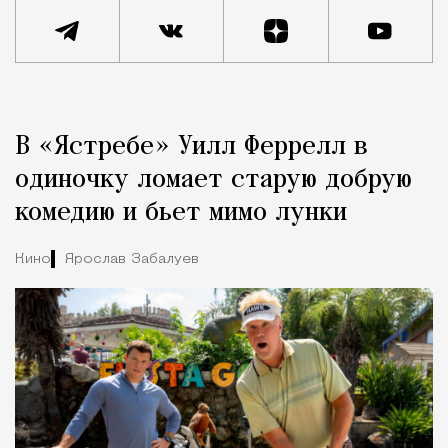
Реклама
Редакция Москвич Mag
В «Ястребе» Уилл Феррелл в
Город
одиночку ломает старую добрую
комедию и бьет мимо лунки
Кино
Ярослав Забалуев