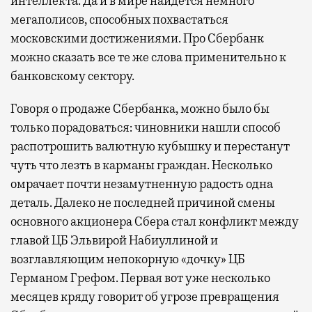
интеллекта. Да и в мире найдется немного
мегаполисов, способных похвастаться
московскими достижениями. Про Сбербанк
можно сказать все те же слова применительно к
банковскому сектору.
Говоря о продаже Сбербанка, можно было бы
только порадоваться: чиновники нашли способ
распотрошить валютную кубышку и перестанут
чуть что лезть в карманы граждан. Несколько
омрачает почти незамутненную радость одна
деталь. Далеко не последней причиной смены
основного акционера Сбера стал конфликт между
главой ЦБ Эльвирой Набиуллиной и
возглавляющим непокорную «дочку» ЦБ
Германом Грефом. Первая вот уже несколько
месяцев кряду говорит об угрозе превращения