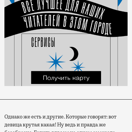
Однако же есть и другие. Которые говорят: вот
девица крутая какая! Ну ведь и правда же