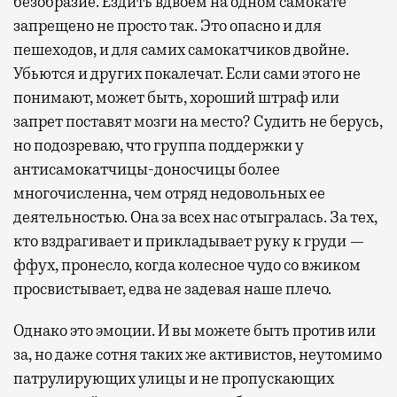
безобразие. Ездить вдвоем на одном самокате
запрещено не просто так. Это опасно и для
пешеходов, и для самих самокатчиков двойне.
Убьются и других покалечат. Если сами этого не
понимают, может быть, хороший штраф или
запрет поставят мозги на место? Судить не берусь,
но подозреваю, что группа поддержки у
антисамокатчицы-доносчицы более
многочисленна, чем отряд недовольных ее
деятельностью. Она за всех нас отыгралась. За тех,
кто вздрагивает и прикладывает руку к груди —
ффух, пронесло, когда колесное чудо со вжиком
просвистывает, едва не задевая наше плечо.
Однако это эмоции. И вы можете быть против или
за, но даже сотня таких же активистов, неутомимо
патрулирующих улицы и не пропускающих