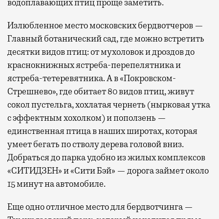
водоплавающих птиц проще заметить.
Излюбленное место московских бердвотчеров —
Главный ботанический сад, где можно встретить
десятки видов птиц: от мухоловок и дроздов до
краснокнижных ястреба-перепелятника и
ястреба-тетеревятника. А в «Покровском-
Стрешнево», где обитает 80 видов птиц, живут
сокол пустельга, хохлатая чернеть (нырковая утка
с эффектным хохолком) и поползень —
единственная птица в наших широтах, которая
умеет бегать по стволу дерева головой вниз.
Добраться до парка удобно из жилых комплексов
«СИТИДЗЕН» и «Сити Бэй» — дорога займет около
15 минут на автомобиле.
Еще одно отличное место для бердвотчинга —