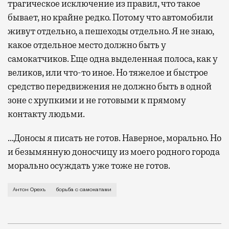
трагическое исключение из правил, что такое
бывает, но крайне редко. Потому что автомобили
живут отдельно, а пешеходы отдельно. Я не знаю,
какое отдельное место должно быть у
самокатчиков. Еще одна выделенная полоса, как у
великов, или что-то иное. Но тяжелое и быстрое
средство передвижения не должно быть в одной
зоне с хрупкими и не готовыми к прямому
контакту людьми.
…Доносы я писать не готов. Наверное, морально. Но
и безымянную доносчицу из моего родного города
морально осуждать уже тоже не готов.
Минутка откровения. Все мы чего-то в жизни боимся
Антон Орехъ
борьба с самокатами