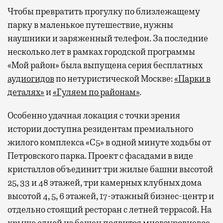
Чтобы превратить прогулку по близлежащему
парку в маленькое путешествие, нужны
наушники и заряженный телефон. За последние
несколько лет в рамках городской программы
«Мой район» была выпущена серия бесплатных
аудиогидов
по нетуристической Москве:
«Парки в
деталях»
и
«Гуляем по районам»
.
Особенно удачная локация с точки зрения
истории доступна резидентам премиального
жилого комплекса «С5»
в одной минуте ходьбы от
Петровского парка. Проект с фасадами в виде
кристаллов объединит три жилые башни высотой
25, 33 и 48 этажей, три камерных клубных дома
высотой 4, 5, 6 этажей, 17-этажный бизнес-центр и
отдельно стоящий ресторан с летней террасой. На