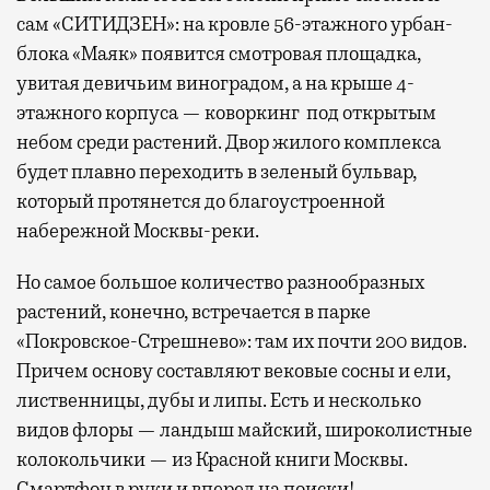
сам «СИТИДЗЕН»: на кровле 56-этажного урбан-
блока «Маяк» появится смотровая площадка,
увитая девичьим виноградом, а на крыше 4-
этажного корпуса — коворкинг под открытым
небом среди растений. Двор жилого комплекса
будет плавно переходить в зеленый бульвар,
который протянется до благоустроенной
набережной Москвы-реки.
Но самое большое количество разнообразных
растений, конечно, встречается в парке
«Покровское-Стрешнево»: там их
почти 200 видов.
Причем основу составляют вековые сосны и ели,
лиственницы, дубы и липы. Есть и несколько
видов флоры — ландыш майский, широколистные
колокольчики — из Красной книги Москвы.
Смартфон в руки и вперед на поиски!