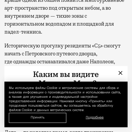
крыше одной из башен появится многоуровневое
арт-пространство под открытым небом, а во
внутреннем дворе — тихие зоны с
горизонтальном водопадом и площадкой для
падел-тенниса.
Историческую прогулку резиденты «С5» смогут
начать с Петровского путевого дворца,
где
однажды останавливался даже Наполеон,
посетить виллу «Черный лебедь» Николая
×
Рябушинского, а закончить историей современной
авиации или Городком художников на Масловке
Мы используем файлы Сookie и метрические системы для сбора и
Уведомление 
— местом, где жили и творили Игорь Грабарь,
анализа информации о производительности и использовании сайта,
а также для улучшения и индивидуальной настройки
Владимир Татлин и другие мастера XX века.
предоставления информации. Нажимая кнопку «Принять» или
продолжая пользоваться сайтом, вы соглашаетесь на обработку
файлов Cookie и данных метрических систем.
Заниматься йогой
Принять
Подробнее