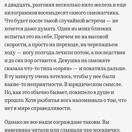
в двадцать, разгоняя несколько кило железа и еще
килограммов восемьдесят самого самокатчика.
Что будет после такой случайной встречи — не
хочется даже думать. Один из моих близких
испытал это на себе. Причем не на высокой
скорости, а просто на переходе, на черепашьем
ходу — ногу полгода лечили потом, а последствия
и до сих пор остаются. Девушка на самокате
сказала что-то типа «сорян» — и покатила дальше.
В ту минуту очень хотелось, чтобы у нее были
какие-то неприятности. В юридическом смысле.
Но, как это обычно бывает, покипело в душе и
прошло. Хотя разбитая нога напоминала о том, что
нет в мире справедливости.
Однако не все наши сограждане таковы. Вы
наверняка читали или слышали про москвичку,