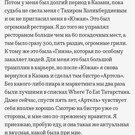
Потом у меня был долгий период в Казани, пока
судьба не свела меня с Тахиром Холикбердиевым
и он не пригласил меня в «Южан». Это был
огромный ресторан. Я до того не управлял
рестораном больше чем на 60 посадочных мест, а
там было сразу 300, пять раздач, огромные грили.
К тому же это была «Гинза», которая по-особому
закаляет людей. Для меня это был большой
трамплин в карьере, но после «Южан» я снова
вернулся в Казань и сделал там бистро «Артель».
Без какого-либо пиара и маркетинга мы два раза
были лучшими в списках Where To Eat Татарстана.
Даже сейчас, спустя пять лет, «Артель» чувствует
себя вполне хорошо. Смотрю на бистро уже со
стороны, и мне оно по-прежнему нравится. Я
приезжаю, пробую еду, и она такая же актуальная
и вкусная, какой была при мне.