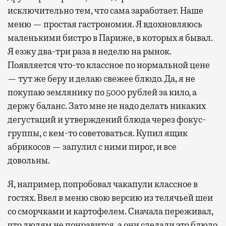
исключительно тем, что сама заработает. Наше
меню — простая гастрономия. Я вдохновляюсь
маленькими бистро в Париже, в которых я бывал.
Я езжу два-три раза в неделю на рынок.
Появляется что-то классное по нормальной цене
— тут же беру и делаю свежее блюдо. Да, я не
покупаю землянику по 5000 рублей за кило, а
держу баланс. Зато мне не надо делать никаких
дегустаций и утверждений блюда через фокус-
группы, с кем-то советоваться. Купил ящик
абрикосов — запулил с ними пирог, и все
довольны.
Я, например, попробовал чакапули классное в
гостях. Ввел в меню свою версию из телячьей шеи
со сморчками и картофелем. Сначала переживал,
что людям не понравится, а они сделали это блюдо