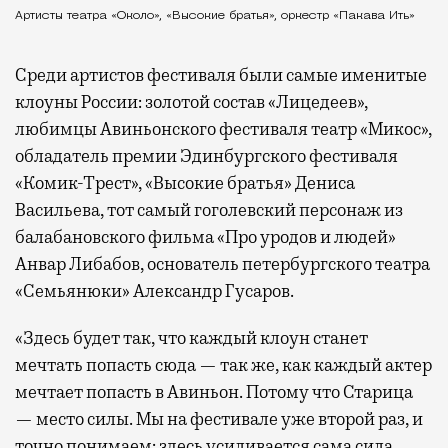
Артисты театра «Около», «Высокие братья», оркестр «Пакава Ить»
Среди артистов фестиваля были самые именитые
клоуны России: золотой состав «Лицедеев»,
любимцы Авиньонского фестиваля театр «Микос»,
обладатель премии Эдинбургского фестиваля
«Комик-Трест», «Высокие братья» Дениса
Васильева, тот самый гоголевский персонаж из
балабановского фильма «Про уродов и людей»
Анвар Либабов, основатель петербургского театра
«Семьянюки» Александр Гусаров.
«Здесь будет так, что каждый клоун станет
мечтать попасть сюда — так же, как каждый актер
мечтает попасть в Авиньон. Потому что Старица
— место силы. Мы на фестивале уже второй раз, и
точно понимаем: здесь усиливается сама сила