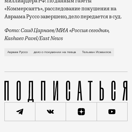
миллиардера РФ. По данным газеты
«Коммерсантъ», расследование покушения на
Авраама Руссо завершено, дело передается в суд.
Фото: Саид Царнаев/МИА «Россия сегодня»,
Kashaev Pavel/East News
Бывший владелец Черкизовского рынка Тельман Исмаи
Авраам Руссо
дело о покушении на певца
Тельман Исмаилов