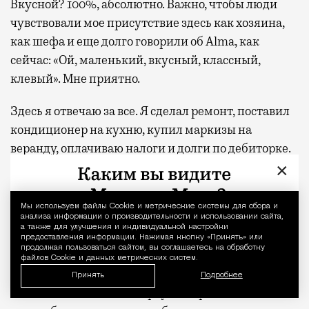
Вкусной? 100%, абсолютно. Важно, чтобы люди
чувствовали мое присутствие здесь как хозяина,
как шефа и еще долго говорили об Alma, как
сейчас: «Ой, маленький, вкусный, классный,
клевый». Мне приятно.
Здесь я отвечаю за все. Я сделал ремонт, поставил
кондиционер на кухню, купил маркизы на
веранду, оплачиваю налоги и долги по дебиторке.
×
Вот принял доставку пива, сходил за наличными
для зарплаты, в «Озоне» что-то заказал, написал
контент-план эсэмэмщика — такие вот будни. И
Мы используем файлы Сookie и метрические системы для сбора и
Уведомление 
анализа информации о производительности и использовании сайта,
мне это нравится! Я не зря когда-то нефти
а также для улучшения и индивидуальной настройки
предоставления информации. Нажимая кнопку «Принять» или
предпочел работу в ресторане, у меня это
продолжая пользоваться сайтом, вы соглашаетесь на обработку
получается.
файлов Cookie и данных метрических систем.
Принять
Подробнее
Я доволен, свободен в первую очередь. Конечно,