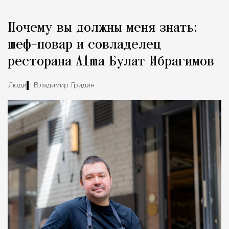
Реклама
Редакция Москвич Mag
Почему вы должны меня знать:
Город
шеф-повар и совладелец
ресторана Alma Булат Ибрагимов
Люди
Владимир Гридин