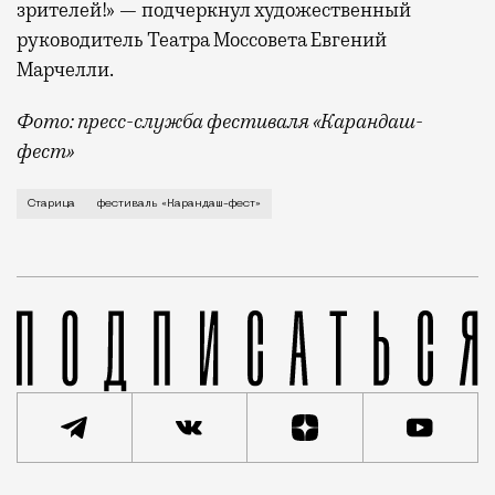
зрителей!» — подчеркнул художественный
руководитель Театра Моссовета Евгений
Марчелли.
Фото: пресс-служба фестиваля «Карандаш-
фест»
В минувший уикенд маленькая Старица в Тверской об
Старица
фестиваль «Карандаш-фест»