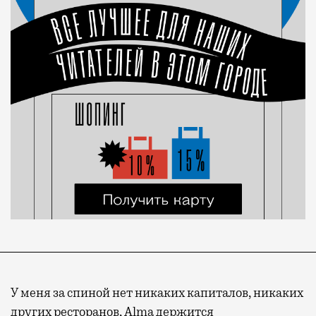
У меня за спиной нет никаких капиталов, никаких
других ресторанов, Alma держится