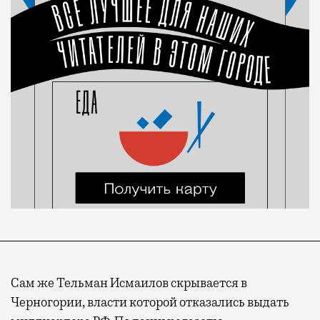
Сам же Тельман Исмаилов скрывается в
Черногории, власти которой отказались выдать