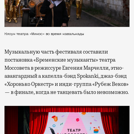
Клоун театра «Микос» во время кавалькады
Музыкальную часть фестиваля составили
постановка «Бременские музыканты» театра
Моссовета в режиссуре Евгения Марчелли, этно-
авангардный а капелла-бэнд Spokanki, джаз-бэнд
«Хоронько Оркестр» и инди-группа «Рубеж Веков»
— в финале, когда не танцевать было невозможно.