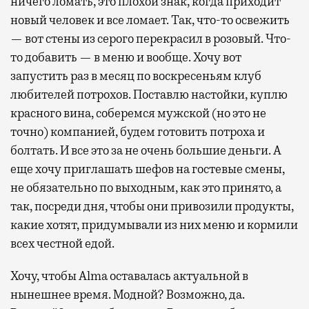
ничего ломать, это плохой знак, когда приходит
новый человек и все ломает. Так, что-то освежить
— вот стены из серого перекрасил в розовый. Что-
то добавить — в меню и вообще. Хочу вот
запустить раз в месяц по воскресеньям клуб
любителей потрохов. Поставлю настойки, куплю
красного вина, соберемся мужской (но это не
точно) компанией, будем готовить потроха и
болтать. И все это за не очень большие деньги. А
еще хочу приглашать шефов на гостевые смены,
не обязательно по выходным, как это принято, а
так, посреди дня, чтобы они привозили продукты,
какие хотят, придумывали из них меню и кормили
всех честной едой.
Хочу, чтобы Alma оставалась актуальной в
нынешнее время. Модной? Возможно, да.