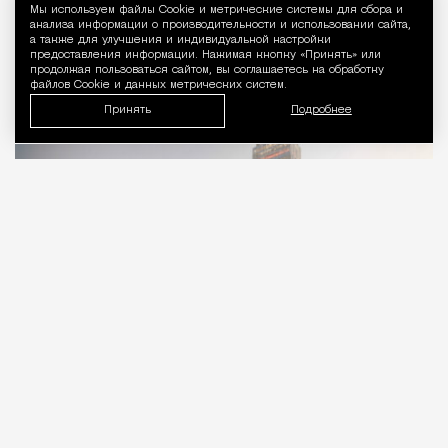
Мы используем файлы Сookie и метрические системы для сбора и
Уведомление 
анализа информации о производительности и использовании сайта,
Город
Николай Спиридонов
а также для улучшения и индивидуальной настройки
предоставления информации. Нажимая кнопку «Принять» или
продолжая пользоваться сайтом, вы соглашаетесь на обработку
файлов Cookie и данных метрических систем.
Принять
Подробнее
06.08.2026
1 мин. чтения
Бизнес-центр «Домников» на проспекте
Сахарова, который многие знают по башне со
шпилем, скоро будет не узнать. Для него
подготовили масштабную реконструкцию.