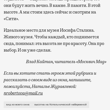
они будут жить вечно. В камне. В памяти. В этой
высоте. А мы стоим здесь сейчас и смотрим на
«Сити».
Идеальное место для музея Иосифа Сталина.
Живого музея. Чтобы каждый, кто поднимется
сюда, понимал: эта высота не про красоту. Она про
выбор. И он уже сделан.
Влад Кайтан, читатель «Москвич Mag»
Если вы хотите стать героем этой рубрики и
рассказать о своем виде из окна, напишите,
пожалуйста, Наталье Журавлевой:
nrobertova@mail.ru
Тридцать первый этаж. 176 метров над уровнем Моск
вид из моего окна
высотка на Котельнической набережной