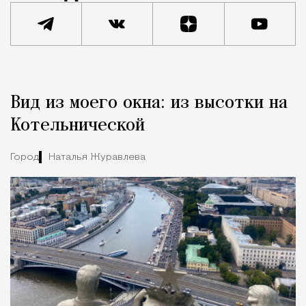
Реклама
Редакция Москвич Mag
Вид из моего окна: из высотки на
Город
Котельнической
Город
Наталья Журавлева