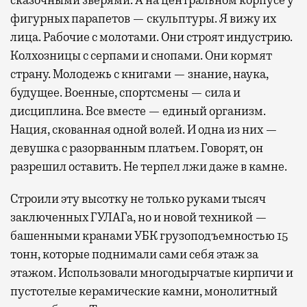
сказочными зверями. А на центральном корпусе у
фигурных парапетов — скульптуры. Я вижу их
лица. Рабочие с молотами. Они строят индустрию.
Колхозницы с серпами и снопами. Они кормят
страну. Молодежь с книгами — знание, наука,
будущее. Военные, спортсмены — сила и
дисциплина. Все вместе — единый организм.
Нация, скованная одной волей. И одна из них —
девушка с разорванным платьем. Говорят, он
разрешил оставить. Не терпел лжи даже в камне.
Строили эту высотку не только руками тысяч
заключенных ГУЛАГа, но и новой техникой —
башенными кранами УБК грузоподъемностью 15
тонн, которые поднимали сами себя этаж за
этажом. Использовали многодырчатые кирпичи и
пустотелые керамические камни, монолитный