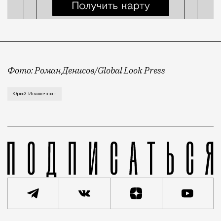
Фото: Роман Денисов/Global Look Press
О смерти Юрия Ивашечкина сообщили в Объединенной
Юрий Ивашечкин