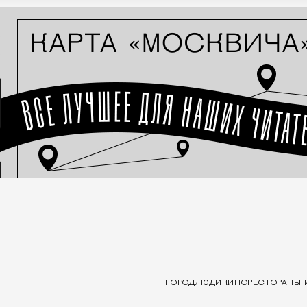
ГОРОД
ЛЮДИ
КИНО
РЕСТОРАНЫ 