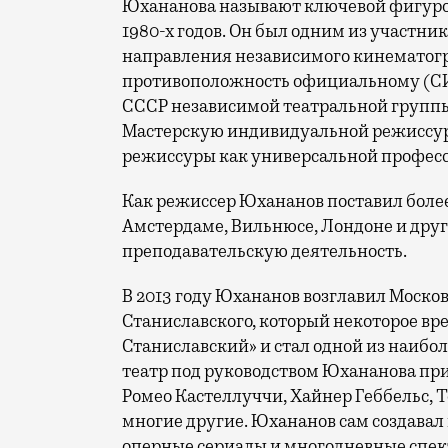
Юхананова называют ключевой фигуро
1980-х годов. Он был одним из участн
направления независимого кинематог
противоположность официальному (СИ
СССР независимой театральной группы «Т
Мастерскую индивидуальной режиссур
режиссуры как универсальной профес
Как режиссер Юхананов поставил более
Амстердаме, Вильнюсе, Лондоне и други
преподавательскую деятельность.
В 2013 году Юхананов возглавил Москов
Станиславского, который некоторое вр
Станиславский» и стал одной из наибо
театр под руководством Юхананова пр
Ромео Кастеллуччи, Хайнер Геббельс, 
многие другие. Юхананов сам создавал
оперные сериалы и многодневные спек