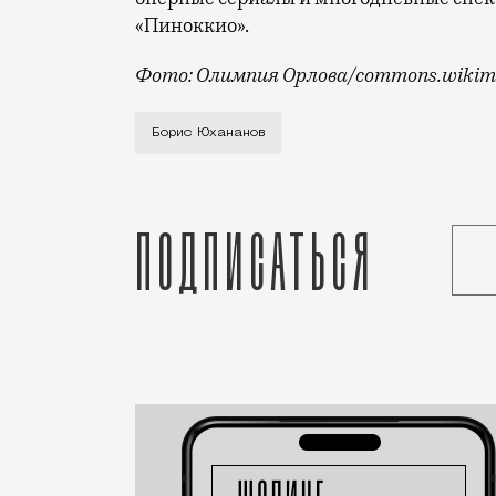
«Пиноккио».
Фото: Олимпия Орлова/commons.wikime
Режиссеру было 67 лет. О его смерти 
Борис Юхананов
Подписаться
Статья
Николай Спиридонов
Люди