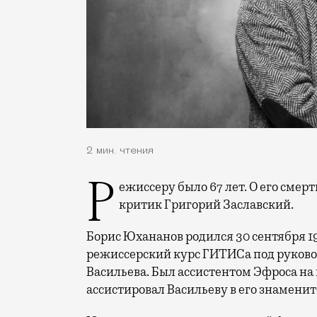
2 мин. чтения
Режиссеру было 67 лет. О его смер
критик Григорий Заславский.
Борис Юхананов родился 30 сентября 195
режиссерский курс ГИТИСа под руково
Васильева. Был ассистентом Эфроса на
ассистировал Васильеву в его знаменит