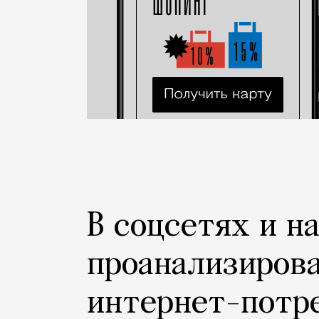
В соцсетях и н
проанализиров
интернет-потр