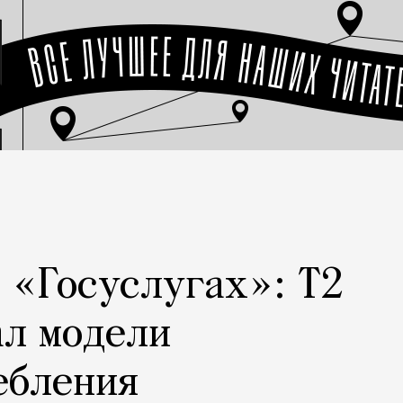
а «Госуслугах»: Т2
ал модели
ебления