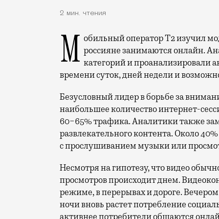
2 мин. чтения
Мобильный оператор Т2 изучил модели интернет-потребления и выяснил, чем
россияне занимаются онлайн. Ана
категорий и проанализировали а
времени суток, дней недели и возможн
Безусловный лидер в борьбе за вниман
наибольшее количество интернет-сесс
60−65% трафика. Аналитики также за
развлекательного контента. Около 40
с прослушиванием музыки или просмот
Несмотря на гипотезу, что видео обыч
просмотров происходит днем. Видеокон
режиме, в перерывах и дороге. Вечером 
ночи вновь растет потребление социал
активнее потребители общаются онлай