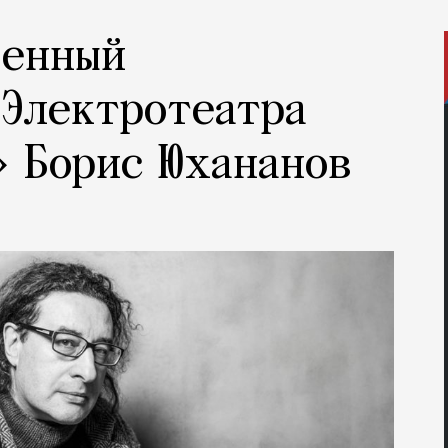
венный
«Электротеатра
» Борис Юхананов