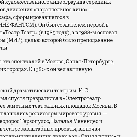
й художественного андерграунда середины
иков движения «параллельное кино» —
рафа, сформировавшегося в
НЕ ФАНТОМ). Он был создателем первой в
еатр Театр» (в 1985 году), а в 1988-м основал
ы (МИР), целью которой было преподавание
сии.
 ста спектаклей в Москве, Санкт-Петербурге,
х городах. С 1980-х он вел активную
ский драматический театр им. К. С.
емя спустя превратился в «Электротеатр
лее заметных театральных площадок Москвы. В
иглашались режиссеры мирового уровня —
Теодорос Терзопулос, Наталья Менендес и
 в театре масштабные проекты, включая
такли-инсталляции, такие как «Синяя птица» и