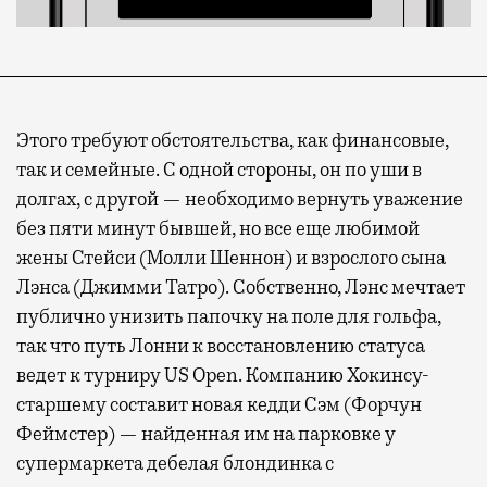
Современный путешественник часто берет
Этого требуют обстоятельства, как финансовые,
с собой не только чемодан, но и ноутбук.
так и семейные. С одной стороны, он по уши в
А ожидание рейса все чаще превращается
долгах, с другой — необходимо вернуть уважение
не в потерянное время, а в возможность
без пяти минут бывшей, но все еще любимой
спокойно закончить дела или спланировать
жены Стейси (Молли Шеннон) и взрослого сына
активности в путешествии, например
Лэнса (Джимми Татро). Собственно, Лэнс мечтает
забронировать нужные билеты и рестораны.
публично унизить папочку на поле для гольфа,
так что путь Лонни к восстановлению статуса
ведет к турниру US Open. Компанию Хокинсу-
Бизнес-зал становится местом, где можно
старшему составит новая кедди Сэм (Форчун
провести переговоры, поработать или просто
Феймстер) — найденная им на парковке у
выпить кофе, наблюдая сквозь панорамные
супермаркета дебелая блондинка с
окна за тем, как взлетают и садятся