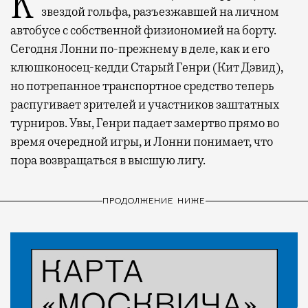
Когда-то Лонни Хокинс (Уилл Феррелл) был
звездой гольфа, разъезжавшей на личном
автобусе с собственной физиономией на борту.
Сегодня Лонни по-прежнему в деле, как и его
клюшконосец-кедди Старый Генри (Кит Дэвид),
но потрепанное транспортное средство теперь
распугивает зрителей и участников заштатных
турниров. Увы, Генри падает замертво прямо во
время очередной игры, и Лонни понимает, что
пора возвращаться в высшую лигу.
ПРОДОЛЖЕНИЕ НИЖЕ