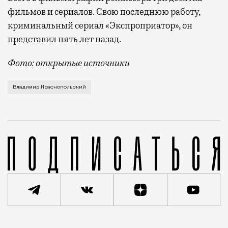
фильмов и сериалов. Свою последнюю работу,
криминальный сериал «Экспроприатор», он
представил пять лет назад.
Фото: открытые источники
Создателю картин «Тени исчезают в полдень», «Вечн
Владимир Краснопольский