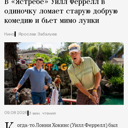
В «Ястребе» Уилл Феррелл в
одиночку ломает старую добрую
комедию и бьет мимо лунки
Кино
Ярослав Забалуев
09.08.2026
3 мин. чтения