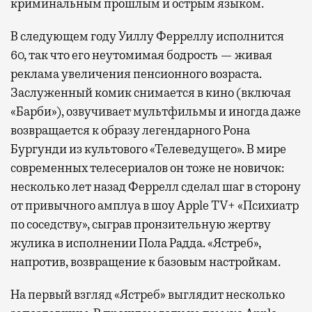
криминальным прошлым и острым языком.
самолеты. В Москве нет недостатка
в лаунжах. В аэропортах их обычно
В следующем году Уиллу Ферреллу исполнится
несколько — в разных зонах воздушных
60, так что его неутомимая бодрость — живая
гаваней. На некоторых вокзалах — тоже.
реклама увеличения пенсионного возраста.
Лаунжи доступны на Ленинградском,
Заслуженный комик снимается в кино (включая
Павелецком, Казанском, Ярославском
«Барби»), озвучивает мультфильмы и иногда даже
и Курском вокзалах.
Попасть в бизнес-залы
возвращается к образу легендарного Рона
могут держатели карт Mir Supreme. Причем
Бургунди из культового «Телеведущего». В мире
не только в столице. Всего доступно более
современных телесериалов он тоже не новичок:
1000 бизнес-залов по всему миру.
несколько лет назад Феррелл сделал шаг в сторону
от привычного амплуа в шоу Apple TV+ «Психиатр
по соседству», сыграв пронзительную жертву
жулика в исполнении Пола Радда. «Ястреб»,
напротив, возвращение к базовым настройкам.
На первый взгляд «Ястреб» выглядит несколько