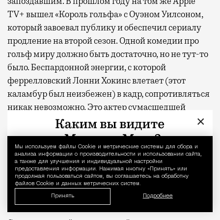
запоздавшим. В прошлом году на том же Apple
TV+ вышел «Король гольфа» с Оуэном Уилсоном,
который завоевал публику и обеспечил сериалу
продление на второй сезон. Одной комедии про
гольф миру должно быть достаточно, но не тут-то
было. Беспардонной энергии, с которой
феррелловский Лонни Хокинс влетает (этот
каламбур был неизбежен) в кадр, сопротивляться
никак невозможно. Это актер сумасшедшей
×
органики, который, подобно своему герою, уверен
в том, что он именно то, что нужно миру прямо
сейчас. В эпоху расцвета возвышенных фильмов
Мы используем файлы Сookie и метрические системы для сбора и
Уведомление 
анализа информации о производительности и использовании сайта,
ужасов, кринж-комедий и других лабораторных
а также для улучшения и индивидуальной настройки
предоставления информации. Нажимая кнопку «Принять» или
жанров скабрезный и наглый подход к юмору
продолжая пользоваться сайтом, вы соглашаетесь на обработку
смотрится и вправду освежающе. Или, во всяком
файлов Cookie и данных метрических систем.
Принять
Подробнее
случае, уместно.