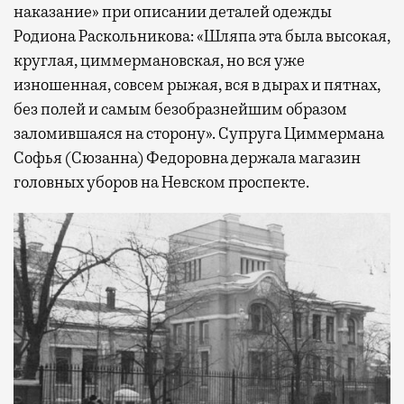
наказание» при описании деталей одежды
Родиона Раскольникова: «Шляпа эта была высокая,
круглая, циммермановская, но вся уже
изношенная, совсем рыжая, вся в дырах и пятнах,
без полей и самым безобразнейшим образом
заломившаяся на сторону». Супруга Циммермана
Софья (Сюзанна) Федоровна держала магазин
головных уборов на Невском проспекте.