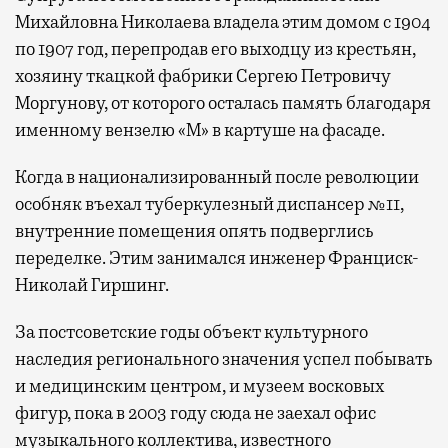
Михайловна Николаева владела этим домом с 1904
по 1907 год, перепродав его выходцу из крестьян,
хозяину ткацкой фабрики Сергею Петровичу
Моргунову, от которого осталась память благодаря
именному вензелю «М» в картуше на фасаде.
Когда в национализированный после революции
особняк въехал туберкулезный диспансер №11,
внутренние помещения опять подверглись
переделке. Этим занимался инженер Франциск-
Николай Гиршинг.
За постсоветские годы объект культурного
наследия регионального значения успел побывать
и медицинским центром, и музеем восковых
фигур, пока в 2003 году сюда не заехал офис
музыкального коллектива, известного