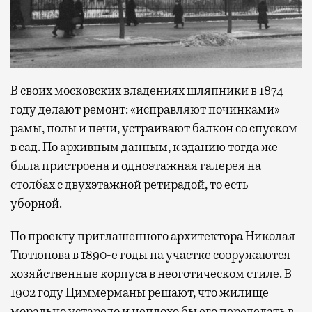
В своих московских владениях шляпники в 1874
году делают ремонт: «исправляют починками»
рамы, полы и печи, устраивают балкон со спуском
в сад. По архивным данным, к зданию тогда же
была пристроена и одноэтажная галерея на
столбах с двухэтажной ретирадой, то есть
уборной.
По проекту приглашенного архитектора Николая
Тютюнова в 1890-е годы на участке сооружаются
хозяйственные корпуса в неоготическом стиле. В
1902 году Циммерманы решают, что жилище
морально устарело и неплохо бы его переделать в