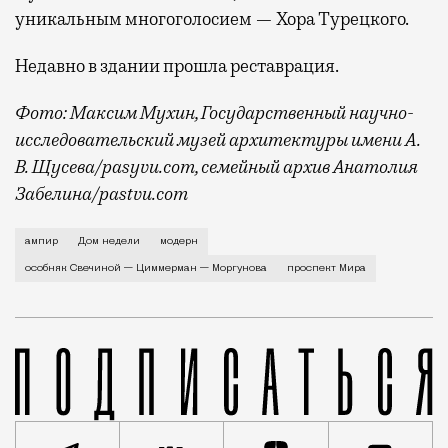
уникальным многоголосием — Хора Турецкого.
Недавно в здании прошла реставрация.
Фото: Максим Мухин, Государственный научно-
исследовательский музей архитектуры имени А.
В. Щусева/pasyvu.com, семейный архив Анатолия
Забелина/pastvu.com
История каменного строения в Мещанской слободе —
ампир
Дом недели
модерн
особняк Свечиной — Циммерман — Моргунова
проспект Мира