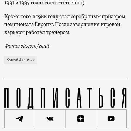
1991 и 1997 годах соответственно).
Кроме того, в 1988 году стал серебряным призером
чемпионата Европы. После завершения игровой
карьеры работал тренером.
Фото: vk.com/zenit
Ему было 58 лет. Легендарный футболист скончался 
Сергей Дмитриев