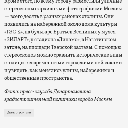
Кроме этого, по всему городу разместили уличные
стереоскопы с архивными фотографиями Москвы
— всего десять в разных районах столицы. Они
появились на набережной около дома культуры
«ГЭС-2», на бульваре Братьев Весниных у музея
«ЗИЛАРТ», у стадиона «Динамо», в Нагатинском
затоне, на площади Тверской заставы. С помощью
стереоскопов можно сравнить исторические виды
столицы с современными городскими пейзажами
и увидеть, как менялись улицы, набережные и
общественные пространства.
Фото: пресс-служба Департамента
градостроительной политики города Москвы
В этом году профессиональный праздник День строи
День строителя