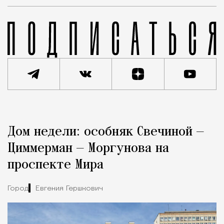
Реклама
Редакция Москвич Mag
Дом недели: особняк Свечиной —
Город
Циммерман — Моргунова на
проспекте Мира
Город
Евгения Гершкович