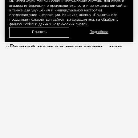
Мы используем файлы Сookie и метрические системы для сбора и
Уведомление 
анализа информации о производительности и использовании сайта,
а также для улучшения и индивидуальной настройки
предоставления информации. Нажимая кнопку «Принять» или
продолжая пользоваться сайтом, вы соглашаетесь на обработку
файлов Cookie и данных метрических систем.
Принять
Подробнее
«Врачей нельзя проверять, как
общепит». Коллеги вступились за
стоматолога после выпуска Лены
Летучей
Город
Кирилл Романов