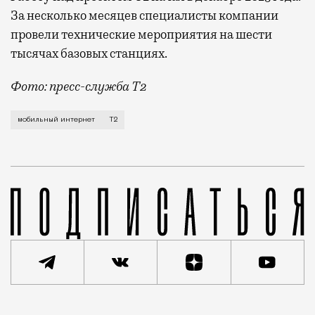
За несколько месяцев специалисты компании
провели технические мероприятия на шести
тысячах базовых станциях.
Фото: пресс-служба Т2
Мобильный оператор Т2 завершил работы по увеличе
мобильный интернет
Т2