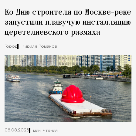
Реклама
Редакция Москвич Mag
Ко Дню строителя по Москве-реке
Город
запустили плавучую инсталляцию
церетелиевского размаха
Город
Кирилл Романов
06.08.2026
1 мин. чтения