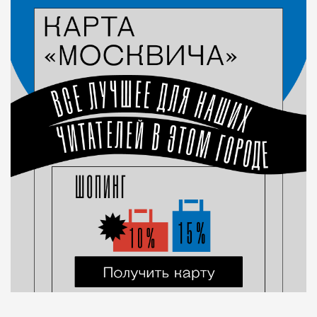
Город