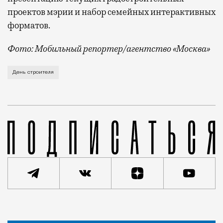
проектов мэрии и набор семейных интерактивных
форматов.
Фото: Мобильный репортер/агентство «Москва»
Это каска в фирменных цветах департамента строит
День строителя
Статья
Кирилл Романов