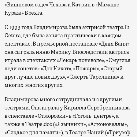
«Вишневом саде» Чехова и Катрин в «Мамаше
Кураж» Брехта.
С 1993 года Владимирова была актрисой театра Et
Cetera, где была занята практически в каждом
спектакле. В премьерной постановке «Дядя Ваня»
она сыграла няню Марину. Впоследствии актриса
играла в спектаклях «Лекарь поневоле», «Смуглая
леди сонетов» «Дон Кихот», «Пожары», «Старый
друг лучше новых двух», «Смерть Тарелкина» и
многих-многих других.
Владимирова много сотрудничала и с другими
театрами. Она играла у Кирилла Серебренникова
в спектакле «Отморозки» в «Гоголь-центре», а
также в Театре.doc («Язычники», «Алконовеллы»,
«Сладкое для памяти»), в Театре Наций («Триумф