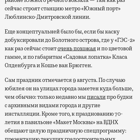
районе Южного речного вокзала — там как раз
сейчас строят станцию метро «Южный порт»
Люблинско-Дмитровской линии.
Еще концептуальней было бы, если бы каску
добуксировали до Болотного острова, где у «ГЭС-2»
как раз сейчас стоит
очень похожая
и по цветовой
гамме, и по габаритам «Садовая лопатка» Класа
Олденбурга и Кошье ван Брюгген.
Сам праздник отмечается 9 августа. По случаю
юбилея он на улицах города заметен куда больше,
чем обычно: только недавно мы
писали
про будки
с архивными видами города и другие
инсталляции. Кроме того, к празднованию 70-
летия в павильоне «Макет Москвы» на ВДНХ
обещают целую праздничную спецпрограмму:
презентацию текущих градостроительных