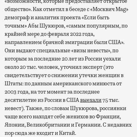
«возможности, которые предоставляет открытое
общество». Как отметил в беседе с «Москвич Mag»
демограф и аналитик проекта «Если быть
точным» Абы Шукюров, «самым популярным, по
крайней мере до февраля 2022 года,
направлением брачной эмиграции были США».
Они выдают специальные «визы невесты», по
которым за последние 20 лет из России уехали
около 20 тыс. человек, уточнил эксперт (это
свидетельствует о снижении утечки женщин в
Штаты: по данным американского минюста от
2003 года, на тот момент за последнее
десятилетие из России в США
выехали
75 тыс.
невест). Также, по словам Шукюрова, россиянки
чаще всего находят себе женихов во Франции,
Японии, Великобритании и Германии. С недавних
пор сюда же входит и Китай.