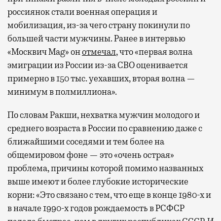
россиянок стали военная операция и
мобилизация, из-за чего страну покинули по
большей части мужчины. Ранее в интервью
«Москвич Mag» он
отмечал
, что «первая волна
эмиграции из России из-за СВО оценивается
примерно в 150 тыс. уехавших, вторая волна —
минимум в полмиллиона».
По словам Ракши, нехватка мужчин молодого и
среднего возраста в России по сравнению даже с
ближайшими соседями и тем более на
общемировом фоне — это «очень острая»
проблема, причины которой помимо названных
выше имеют и более глубокие исторические
корни: «Это связано с тем, что еще в конце 1980-х и
в начале 1990-х годов рождаемость в РСФСР