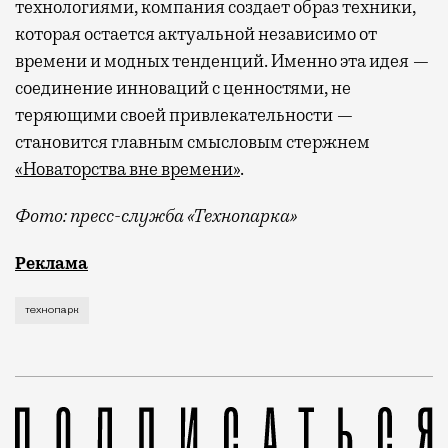
технологиями, компания создает образ техники,
которая остается актуальной независимо от
времени и модных тенденций. Именно эта идея —
соединение инноваций с ценностями, не
теряющими своей привлекательности —
становится главным смысловым стержнем
«Новаторства вне времени»
.
Фото: пресс-служба «Технопарка»
Рекламные кампании техники редко выходят за рамк
Реклама
технопарк