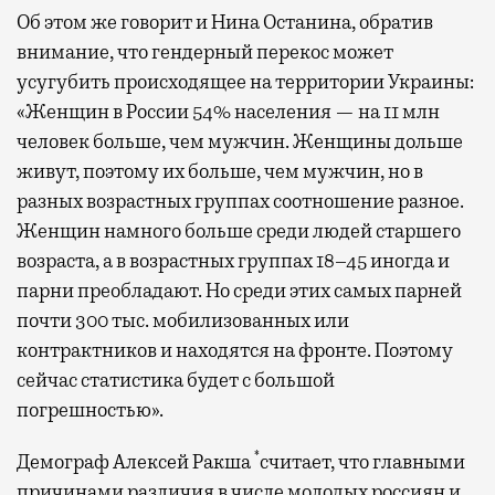
Об этом же говорит и Нина Останина, обратив
внимание, что гендерный перекос может
усугубить происходящее на территории Украины:
«Женщин в России 54% населения — на 11 млн
человек больше, чем мужчин. Женщины дольше
живут, поэтому их больше, чем мужчин, но в
разных возрастных группах соотношение разное.
Женщин намного больше среди людей старшего
возраста, а в возрастных группах 18–45 иногда и
парни преобладают. Но среди этих самых парней
почти 300 тыс. мобилизованных или
контрактников и находятся на фронте. Поэтому
сейчас статистика будет с большой
погрешностью».
*
Демограф Алексей Ракша
считает, что главными
причинами различия в числе молодых россиян и