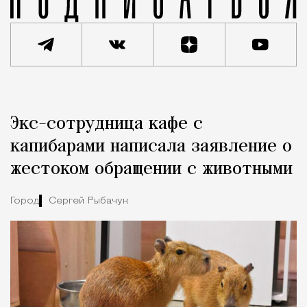
Реклама
Редакция Москвич Mag
Экс-сотрудница кафе с
Город
капибарами написала заявление о
жестоком обращении с животными
Город
Сергей Рыбачук