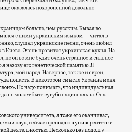
етровск переехала и бабушка, так что в
бище оказалась похороненной довольно
украинцем больше, чем русским. Бывая во
нимался с ними украинским языком — читал в
анко, слушал украинские песни, очень любил
о в Киеве. Очень нравится украинская кухня. На
л, но он во мне будит очень странное и сильное
 я назову его генетической памятью. Я
ьтура, мой народ. Наверное, так же и евреи,
туда попасть. В некотором смысле Украина меня
своих». Но надо понимать, что индивидуальная
гда не может быть сугубо национальна. Она
вского университета, я тоже его оканчивал,
демии наук, сейчас преподаю в университете и
кой деятельностью. Несколько раз подолгу