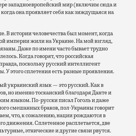
ере западноевропейский мир (включим сюда и
 когда она проявляет себя как зиждущаяся на
е. В истории человечества был момент, когда
ой империи жили на Украине. На мой взгляд,
связаны. Даже по имени часто бывает трудно
лелось. Когда говорят, что российская
 правда, поскольку русский интеллигент
ы. У этого сплетения есть разные проявления.
ый украинский язык — это русский. Как в
ов, но именно тосканский благодаря Данте и
им языком. По-русски писал Гоголь и даже
ного смешанных браков, пол-Украины говорит
наем, что, к сожалению, нации рождаются в
го движения. Сплетенное расплетается, две
ьтурные, этнические и другие связи рвутся.