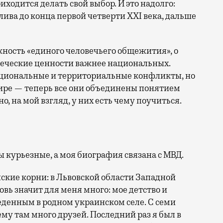
иходится делать свой выбор. И это надолго:
лива до конца первой четверти XXI века, дальше
жность «единого человечьего общежития», о
еческие ценности важнее национальных.
ациональные и территориальные конфликты, но
ире — теперь все они объединены понятием
но, на мой взгляд, у них есть чему поучиться.
ы курьезные, а моя биография связана с МВД.
нские корни: в Львовской области Западной
вь значит для меня много: мое детство и
еденным в родном украинском селе. С семи
му там много друзей. Последний раз я был в