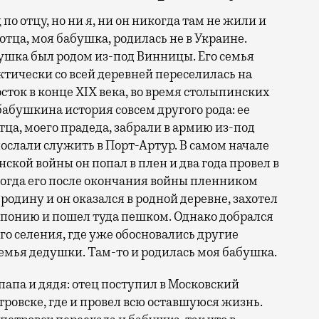
по отцу, но ни я, ни он никогда там не жили и
отца, моя бабушка, родилась не в Украине.
ушка был родом из-под Винницы. Его семья
ктически со всей деревней переселилась на
сток в конце XIX века, во время столыпинских
бабушкина история совсем другого рода: ее
тца, моего прадеда, забрали в армию из-под
послали служить в Порт-Артур. В самом начале
ской войны он попал в плен и два года провел в
когда его после окончания войны пленником
родину и он оказался в родной деревне, захотел
Японию и пошел туда пешком. Однако добрался
того селения, где уже обосновались другие
семья дедушки. Там-то и родилась моя бабушка.
папа и дядя: отец поступил в Московский
тровске, где и провел всю оставшуюся жизнь.