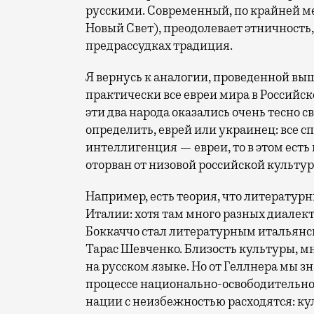
русскими. Современный, по крайней м
Новый Свет), преодолевает этничность,
предрассудках традиция.
Я вернусь к аналогии, проведенной выш
практически все евреи мира в Российск
эти два народа оказались очень тесно 
определить, еврей или украинец: все сп
интеллигенция — евреи, то в этом есть
оторван от низовой российской культур
Например, есть теория, что литературн
Италии: хотя там много разных диалект
Боккаччо стал литературным итальянск
Тарас Шевченко. Близость культуры, м
на русском языке. Но от Геллнера мы з
процессе национально-освободительно
нации с неизбежностью расходятся: кул