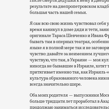
После смерти дедушки к нему в Днепроп
результате на днепропетровском клад
большая часть нашей семьи.
Я сам всю свою жизнь чувствовал себя 
время каникул в доме дяди и тети, за
оригинале Тараса Шевченко и Ивана Фр
бывать там в оперных театрах, особенн
языке я в полной мере так и не заговори
чувство: давайте за неимением лучшего
чувствую, что там, в Украине — моя кул
никогда не бывавшие в Израиле, хотят 
притягивает именно так, как Израиль «
культура образованного человека нико
всегда значительно шире.
Оба моих родителя — выпускники Моско
больше тридцати лет проработал в Ака
продолжаю заниматься исследовательс