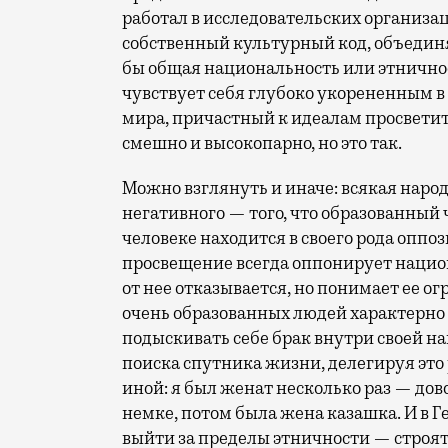
работал в исследовательских организа
собственный культурный код, объеди
бы общая национальность или этничнос
чувствует себя глубоко укорененным в
мира, причастный к идеалам просветит
смешно и высокопарно, но это так.
Можно взглянуть и иначе: всякая народ
негативного — того, что образованный ч
человеке находится в своего рода опп
просвещение всегда оппонирует национ
от нее отказывается, но понимает ее ог
очень образованных людей характерно о
подыскивать себе брак внутри своей н
поиска спутника жизни, делегируя это 
иной: я был женат несколько раз — дов
немке, потом была жена казашка. И в 
выйти за пределы этничности — строят