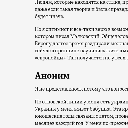
Людям, которые находятся на стыке, пр
даже если такая теория и была справед
будет иначе.
Но я оптимист и все-таки верю в возмо
котором писал Маяковский. Общечелов
Европу долгое время раздирали межн
сейчас в принципе научились жить в м
«европейцы». Так получается не у всех, 
Аноним
Я не представляюсь, потому что вопрос
По отцовской линии у меня есть украи
Украины у меня живет бабушка. Эта кро
юношеские годы связаны с летом, пров
месяцев каждый год. У меня по-прежне