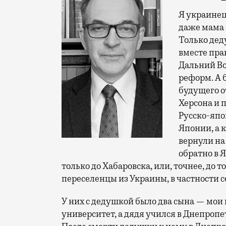
Я украинец 
даже мама 
Только дед
вместе пра
Дальний Во
реформ. А 
будущего о
Херсона и 
Русско-япон
Японии, а 
вернули на 
обратно в 
только до Хабаровска, или, точнее, до 
переселенцы из Украины, в частности 
У них с дедушкой было два сына — мои 
университет, а дядя учился в Днепропе