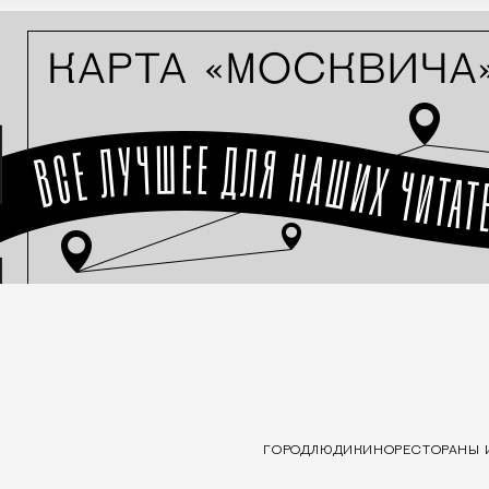
ГОРОД
ЛЮДИ
КИНО
РЕСТОРАНЫ 