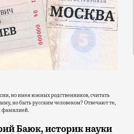
ыму, но быть русским человеком? Отвечают те,
й фамилией.
ий Баюк, историк науки