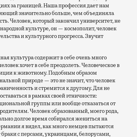
циях за границей. Наша профессия дает нам
няющий значительно больше, чем объединяла
ть. Человек, который закончил университет, не
 народной культуре, он — космополит, человек
ельства и культурного прогресса. Звучит
ная культура содержит в себе очень много
еловек хочет в себе преодолеть. Человеческое в
озиции к животному. Подобным образом
альной природе — это не значит, что человек
раниченность и стремится к другому. Для не
ставаться в рамках своей этничности:
ациональной группы или вообще отказаться от
родителям. Человек образованный, моего рода,
ольно долгое время собирался жениться на
Германии я видел, как много немцев пытаются
 браки с персами, украинцами, белорусами,