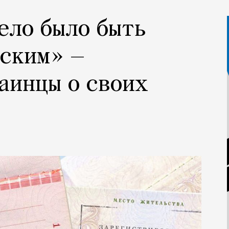
ело было быть
сским» —
аинцы о своих