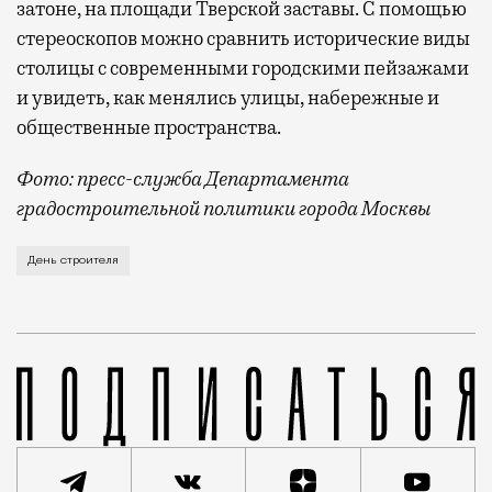
затоне, на площади Тверской заставы. С помощью
стереоскопов можно сравнить исторические виды
столицы с современными городскими пейзажами
и увидеть, как менялись улицы, набережные и
общественные пространства.
Фото: пресс-служба Департамента
градостроительной политики города Москвы
В этом году профессиональный праздник День строи
День строителя