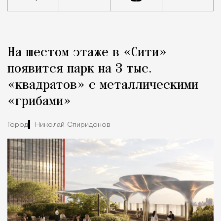
Реклама
Редакция Москвич Mag
На шестом этаже в «Сити»
Город
появится парк на 3 тыс.
«квадратов» с металлическими
«грибами»
Город
Николай Спиридонов