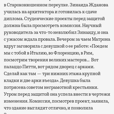
в Староконюшенном переулке. Зинаида Жданова
училась на архитектора и готовилась к сдаче
диплома. Студенческие проекты перед защитой
должна была просмотреть комиссия. Научный
руководитель за что-то невзлюбил Зинаиду, и она
с ужасом ждала провала. Вечером за чаем Матрона
вдруг заговорила с девушкой о ее работе: «Поедем
мы с тобой в Италию, во Флоренцию, в Рим,
посмотрим творения великих мастеров… Вот
палаццо Питти, вот рядом дворец с арками.
Сделай как там — три нижних этажа крупной
кладки и две арки въезда». Девушка была
потрясена советом неграмотной крестьянки.
Утром перед защитой она успела внести в чертежи
изменения. Комиссия, посмотрев проект, заявила,
что здание выглядит отлично, и позволила