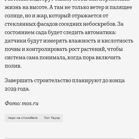
жизнь на высоте. А там не только ветер и палящее
солнце, но и жар, который отражается от
стеклянных фасадов соседних небоскребов. За
состоянием сада будет следить автоматика:
датчики будут измерять влажность и кислотность
почвы и контролировать рост растений, чтобы
система сама понимала, когда пора включить
полив.
Завершить строительство планируют до конца
2029 года.
Фото: mos.ru
В «Сити» скоро станет чуть меньше стекла и чуть б
парк на стилобате
Топ Тауэр