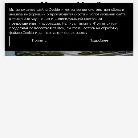
Мы используем файлы Сookie и метрические системы для сбора и
Уведомление 
анализа информации о производительности и использовании сайта,
а также для улучшения и индивидуальной настройки
предоставления информации. Нажимая кнопку «Принять» или
продолжая пользоваться сайтом, вы соглашаетесь на обработку
файлов Cookie и данных метрических систем.
Принять
Подробнее
09.08.2026
2 мин. чтения
В последнее время проекты застройки
территории бывшего «Красного Октября»
сыплются как из рога изобилия. Только за
последний месяц мы успели увидеть концепцию
дома в виде красной
кукурузы
, проект с
«птицами» на фасадах, дом с
вырезом
и целый
фронт новой
застройки
вдоль Болотной