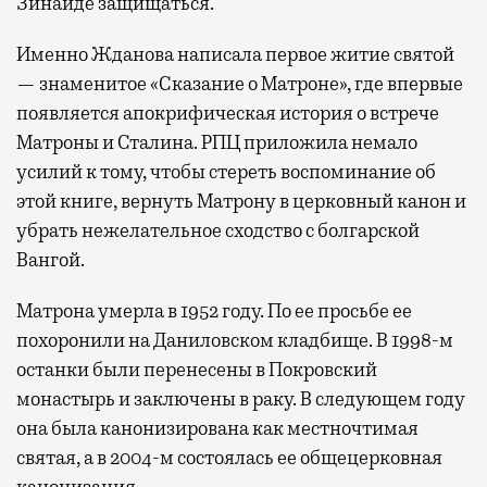
Зинаиде защищаться.
Именно Жданова написала первое житие святой
— знаменитое «Сказание о Матроне», где впервые
появляется апокрифическая история о встрече
Матроны и Сталина. РПЦ приложила немало
усилий к тому, чтобы стереть воспоминание об
этой книге, вернуть Матрону в церковный канон и
убрать нежелательное сходство с болгарской
Вангой.
Матрона умерла в 1952 году. По ее просьбе ее
похоронили на Даниловском кладбище. В 1998-м
останки были перенесены в Покровский
монастырь и заключены в раку. В следующем году
она была канонизирована как местночтимая
святая, а в 2004-м состоялась ее общецерковная