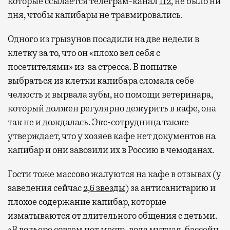
которые ссылается телеграм-канал
112
, не было ни
дня, чтобы капибары не травмировались.
Одного из грызунов посадили на две недели в
клетку за то, что он «плохо вел себя с
посетителями» из-за стресса. В попытке
выбраться из клетки капибара сломала себе
челюсть и вырвала зубы, но помощи ветеринара,
который должен регулярно дежурить в кафе, она
так не и дождалась. Экс-сотрудница также
утверждает, что у хозяев кафе нет документов на
капибар и они завозили их в Россию в чемоданах.
Гости тоже массово жалуются на кафе в отзывах (у
заведения сейчас
2,6 звезды
) за антисанитарию и
плохое содержание капибар, которые
изматываются от длительного общения с детьми.
«В вольере совсем нет места, вода мутная, бассейн