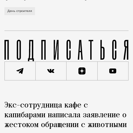
В этом году профессиональный праздник День строи
День строителя
Реклама
Редакция Москвич Mag
Экс-сотрудница кафе с
Город
капибарами написала заявление о
жестоком обращении с животными