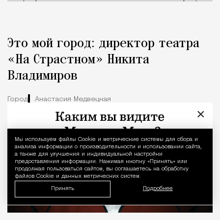
Это мой город: директор театра
«На Страстном» Никита
Владимиров
Город
Анастасия Медвецкая
×
Мы используем файлы Сookie и метрические системы для сбора и
Уведомление 
анализа информации о производительности и использовании сайта,
а также для улучшения и индивидуальной настройки
предоставления информации. Нажимая кнопку «Принять» или
продолжая пользоваться сайтом, вы соглашаетесь на обработку
файлов Cookie и данных метрических систем.
Принять
Подробнее