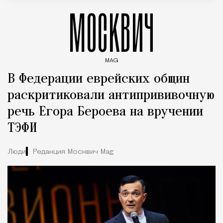
МОСКВИЧ
MAG
Введите ключевые слова для поиска статей
В Федерации еврейских общин
раскритиковали антипрививочную
речь Егора Бероева на вручении
ТЭФИ
Люди
Редакция Москвич Mag