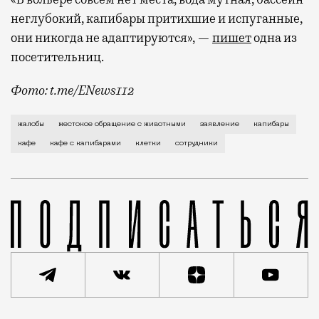
неглубокий, капибары притихшие и испуганные,
они никогда не адаптируются», —
пишет
одна из
посетительниц.
Фото: t.me/ENews112
С момента открытия нового контактного кафе с капи
жалобы
жестокое обращение с животными
заявление
капибары
кафе
кафе с капибарами
клетки
сотрудники