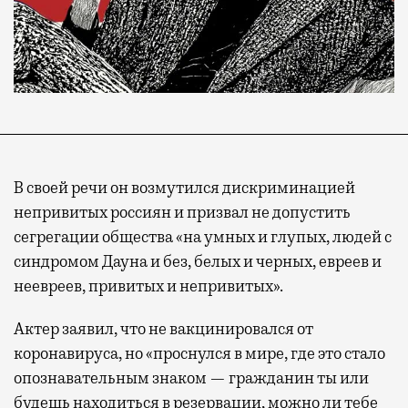
В своей речи он возмутился дискриминацией
непривитых россиян и призвал не допустить
сегрегации общества «на умных и глупых, людей с
синдромом Дауна и без, белых и черных, евреев и
неевреев, привитых и непривитых».
Актер заявил, что не вакцинировался от
коронавируса, но «проснулся в мире, где это стало
опознавательным знаком — гражданин ты или
будешь находиться в резервации, можно ли тебе