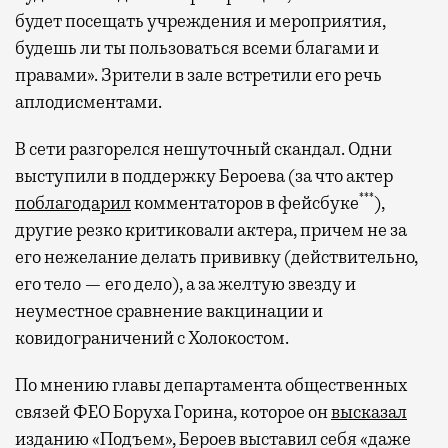
будет посещать учреждения и мероприятия,
будешь ли ты пользоваться всеми благами и
правами». Зрители в зале встретили его речь
аплодисментами.
В сети разгорелся нешуточный скандал. Одни
выступили в поддержку Бероева (за что актер
***
поблагодарил
комментаторов в фейсбуке
),
другие резко критиковали актера, причем не за
его нежелание делать прививку (действительно,
его тело — его дело), а за желтую звезду и
неуместное сравнение вакцинации и
ковидограничений с Холокостом.
По мнению главы департамента общественных
связей ФЕО Боруха Горина, которое он
высказал
изданию «Подъем», Бероев выставил себя «даже