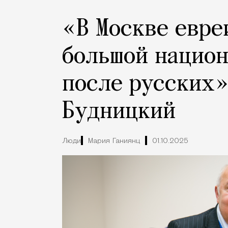
«В Москве евре
большой национ
после русских»
Будницкий
Люди
Мария Ганиянц
01.10.2025