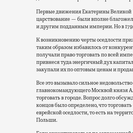
Первые движения Екатерины Великой 
царствование — были вполне благожела
и другим подданным империи. Но в 1791
К возникновению черты оседлости прил
таким образом избавилось от конкурен
получали право торговать по всей импе
привнеся туда энергичный дух капитал
закупали их по оптовым ценам и прода
Все это вызывало сильное недовольство
главнокомандующего Москвой князя Ал
торговать в городе. Вопрос долго обсужд
концов было определено, что торговать
еврейской оседлости, то есть на террит
Польши.