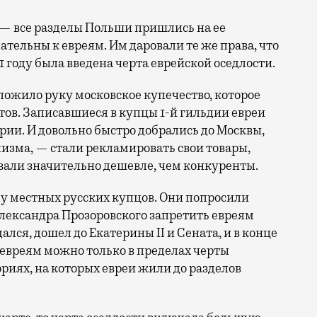
— все разделы Польши пришлись на ее
тельны к евреям. Им даровали те же права, что
 году была введена черта еврейской оседлости.
ожило руку московское купечество, которое
тов. Записавшиеся в купцы 1-й гильдии евреи
рии. И довольно быстро добрались до Москвы,
изма, — стали рекламировать свои товары,
вали значительно дешевле, чем конкуренты.
 у местных русских купцов. Они попросили
ександра Прозоровского запретить евреям
ался, дошел до Екатерины II и Сената, и в конце
 евреям можно только в пределах черты
ориях, на которых евреи жили до разделов