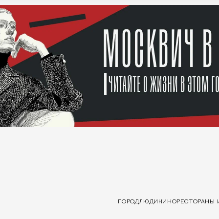
ГОРОД
ЛЮДИ
КИНО
РЕСТОРАНЫ 