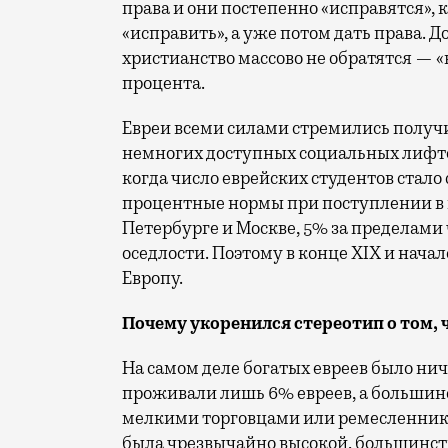
права и они постепенно «исправятся», 
«исправить», а уже потом дать права. Д
христианство массово не обратятся — 
процента.
Евреи всеми силами стремились получит
немногих доступных социальных лифтов
когда число еврейских студентов стало 
процентные нормы при поступлении в 
Петербурге и Москве, 5% за пределами 
оседлости. Поэтому в конце XIX и нача
Европу.
Почему укоренился стереотип о том, ч
На самом деле богатых евреев было ни
проживали лишь 6% евреев, а большин
мелкими торговцами или ремесленника
была чрезвычайно высокой, большинст