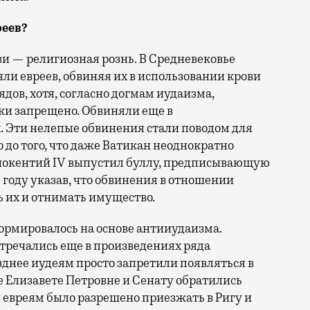
реев?
и — религиозная рознь. В Средневековье
ли евреев, обвиняя их в использовании крови
дов, хотя, согласно догмам иудаизма,
ки запрещено. Обвиняли еще в
. Эти нелепые обвинения стали поводом для
 до того, что даже Ватикан неоднократно
ннокентий IV выпустил буллу, предписывающую
7 году указав, что обвинения в отношении
ь их и отнимать имущество.
ормировалось на основе антииудаизма.
стречались еще в произведениях ряда
зднее иудеям просто запретили появляться в
це Елизавете Петровне и Сенату обратились
ы евреям было разрешено приезжать в Ригу и