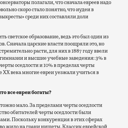
консерваторы полагали, что сначала евреев надо
овольно скоро стало понятно, что иудеи в
«выкресты» среди них составляли доли
ь светское образование, ведь это был один из
. Сначала царские власти поощряли это, но
стремительно расти, для них в 1887 году ввели
гимназии и высшие учебные заведения: 3% в
черты оседлости и 10% в пределах черты
ле XX века многие евреи уезжали учиться в
то все евреи богаты?
чтожно мало. За пределами черты оседлости
ство обитателей черты оседлости были
ми. Поскольку конкуренция в этих сферах
во жило на грани нищеты. Классик еврейской