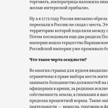
торговать, императрица наложила зна
желаю интересной прибыли».
Ну а в 1772 году Россия внезапно обрел
переехали в Россию не сходя с места. 
территорию которой поделили между со
Потом последовали еще два раздела Поль
империи вошло герцогство Варшавское. 
Российской империи уже проживало бо
Что такое черта оседлости?
Во многих странах для иудеев вводили
ограничены в праве выбора места жител
занимать большинство должностей на г
офицерами в армии, за редкими исклю
собственность землю, в гимназии и выс
пределах процентной нормы. Такие за
деятельности — ремесла, торговлю и ф