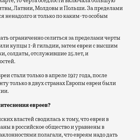
карте, то черта оседлости включала большую
итвы, Латвии, Молдовы и Польши. За пределами
ся ненадолго и только по каким-то особым
шать ограниченно селиться за пределами черты
или купцы 1-й гильдии, затем евреи с высшим
и, солдаты, отслужившие 25 лет, и
остей.
 стали только в апреле 1917 года, после
ту только в двух странах Европы евреи были
нии.
ритеснения евреев?
ких властей сводилась к тому, что евреи в
ны в российское общество и уравнены в
клонностями полагали, что евреям надо дать