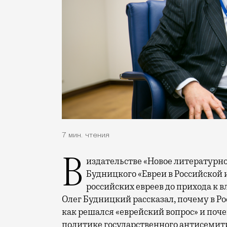
7 мин. чтения
В издательстве «Новое литературное обозрение» вышла книга историка Олега
Будницкого «Евреи в Российской
российских евреев до прихода к 
Олег Будницкий рассказал, почему в Р
как решался «еврейский вопрос» и поч
политике государственного антисемит