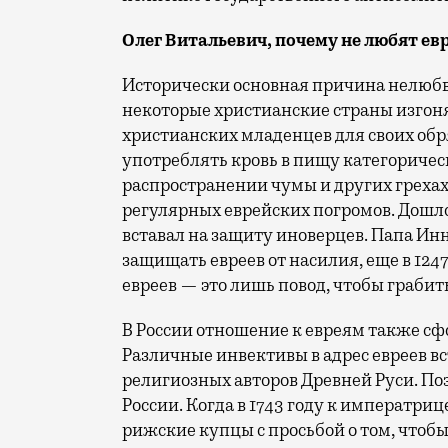
Олег Витальевич, почему не любят ев
Исторически основная причина нелюбв
некоторые христианские страны изгоня
христианских младенцев для своих обря
употреблять кровь в пищу категоричес
распространении чумы и других грехах
регулярных еврейских погромов. Дошло
вставал на защиту иноверцев. Папа И
защищать евреев от насилия, еще в 124
евреев — это лишь повод, чтобы грабит
В России отношение к евреям также сф
Различные инвективы в адрес евреев в
религиозных авторов Древней Руси. По
России. Когда в 1743 году к императри
рижские купцы с просьбой о том, чтоб