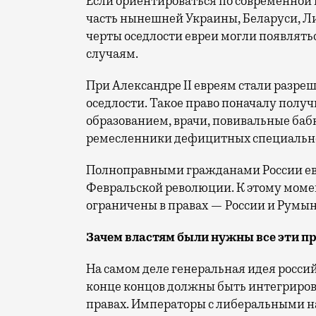
Если ориентироваться по современной 
часть нынешней Украины, Беларуси, Л
черты оседлости евреи могли появлять
случаям.
При Александре II евреям стали разре
оседлости. Такое право поначалу получ
образованием, врачи, повивальные бабк
ремесленники дефицитных специальн
Полноправными гражданами России евреи
Февральской революции. К этому момен
ограничены в правах — России и Румы
Зачем властям были нужны все эти п
На самом деле генеральная идея российс
конце концов должны быть интегрирова
правах. Императоры с либеральными на