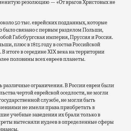
менитую резолюцию — «От врагов Христовых не
а около 50 тыс. еврейских подданных, которые
Это было связано с первым разделом Польши,
бой Габсбургская империя, Пруссия и Россия.
ши, плюс в 1815 году в состав Российской
В итоге в середине XIX века на территории
лее половины всех евреев планеты.
сь различные ограничения. В России евреи были
ьства чертой еврейской оседлости, не могли
осударственной службе, не могли быть
чениями не имели права приобретать в
шие учебные заведения их брали только в
преты вытесняли иудеев в определенные сферы
инансы.