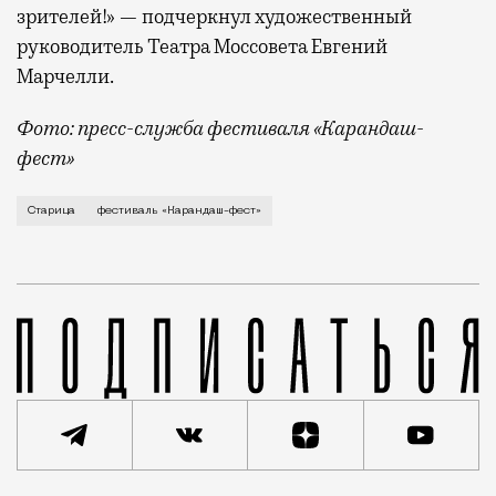
зрителей!» — подчеркнул художественный
руководитель Театра Моссовета Евгений
Марчелли.
Фото: пресс-служба фестиваля «Карандаш-
фест»
В минувший уикенд маленькая Старица в Тверской об
Старица
фестиваль «Карандаш-фест»