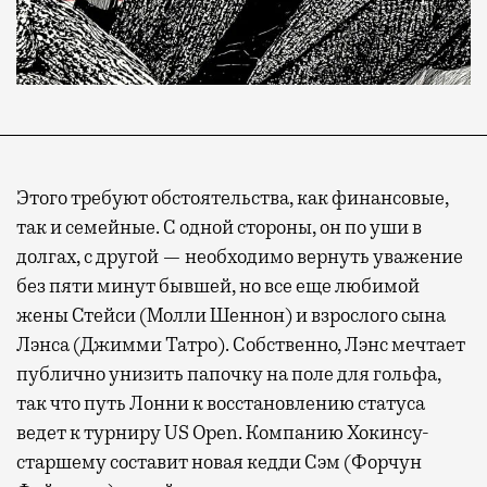
Этого требуют обстоятельства, как финансовые,
так и семейные. С одной стороны, он по уши в
долгах, с другой — необходимо вернуть уважение
без пяти минут бывшей, но все еще любимой
жены Стейси (Молли Шеннон) и взрослого сына
Лэнса (Джимми Татро). Собственно, Лэнс мечтает
публично унизить папочку на поле для гольфа,
так что путь Лонни к восстановлению статуса
ведет к турниру US Open. Компанию Хокинсу-
старшему составит новая кедди Сэм (Форчун