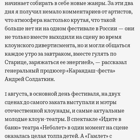
начинает собирать в себе новые жанры. За эти два
дня я получил немало комментариев от артистов,
что атмосфера настолько крутая, что такой
больше нет ни на одном фестивале в России — они
не только вместе выходили на сцену во время
клоунского дивертисмента, но и могли общаться
каждое утро за завтраком, вместе гулять по
Старице, заряжаться ее энергией», — рассказал
генеральный продюсер «Карандаш-феста»
Андрей Солдаткин.
1 августа, в основной день фестиваля, на двух
сценах до самого заката выступали и мэтры
отечественной клоунады, и самые актуальные
молодые клоун-театры. В спектакле «Идите в
баню» театра «Неболет» в один момент на сцене
оказалась целая толпа детей. А «Гамлет» с