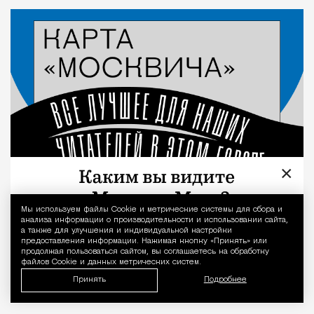
×
Мы используем файлы Сookie и метрические системы для сбора и
Уведомление 
анализа информации о производительности и использовании сайта,
а также для улучшения и индивидуальной настройки
предоставления информации. Нажимая кнопку «Принять» или
продолжая пользоваться сайтом, вы соглашаетесь на обработку
файлов Cookie и данных метрических систем.
Принять
Подробнее