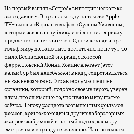
На первый взгляд «Ястреб» выглядит несколько
запоздавшим. В прошлом году на том же Apple
TV+ вышел «Король гольфа» с Оуэном Уилсоном,
который завоевал публику и обеспечил сериалу
продление на второй сезон. Одной комедии про
гольф миру должно быть достаточно, но не тут-то
было. Беспардонной энергии, с которой
феррелловский Лонни Хокинс влетает (этот
каламбур был неизбежен) в кадр, сопротивляться
никак невозможно. Это актер сумасшедшей
органики, который, подобно своему герою, уверен
в том, что он именно то, что нужно миру прямо
сейчас. В эпоху расцвета возвышенных фильмов
ужасов, кринж-комедий и других лабораторных
жанров скабрезный и наглый подход к юмору
смотрится и вправду освежающе. Или, во всяком