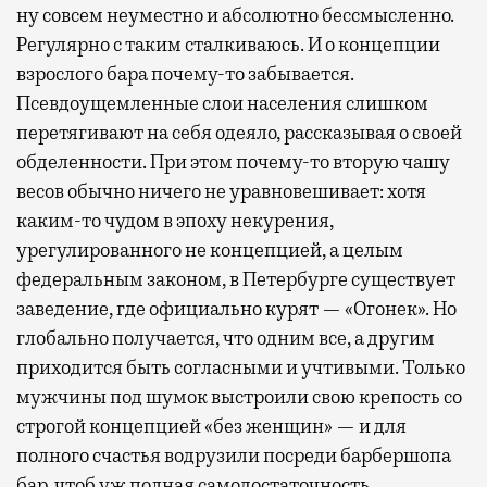
ну совсем неуместно и абсолютно бессмысленно.
Регулярно с таким сталкиваюсь. И о концепции
взрослого бара почему-то забывается.
Псевдоущемленные слои населения слишком
перетягивают на себя одеяло, рассказывая о своей
обделенности. При этом почему-то вторую чашу
весов обычно ничего не уравновешивает: хотя
каким-то чудом в эпоху некурения,
урегулированного не концепцией, а целым
федеральным законом, в Петербурге существует
заведение, где официально курят — «Огонек». Но
глобально получается, что одним все, а другим
приходится быть согласными и учтивыми. Только
мужчины под шумок выстроили свою крепость со
строгой концепцией «без женщин» — и для
полного счастья водрузили посреди барбершопа
бар, чтоб уж полная самодостаточность.