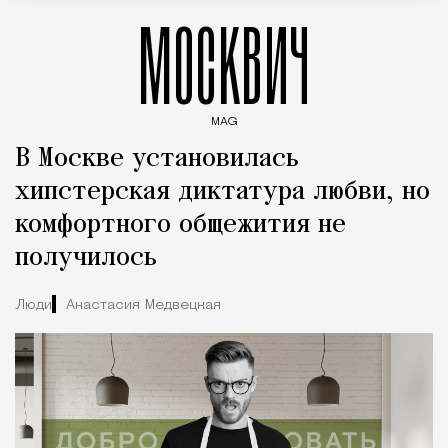
МОСКВИЧ
MAG
Введите ключевые слова для поиска статей
В Москве установилась
хипстерская диктатура любви, но
комфортного общежития не
получилось
Люди
Анастасия Медвецкая