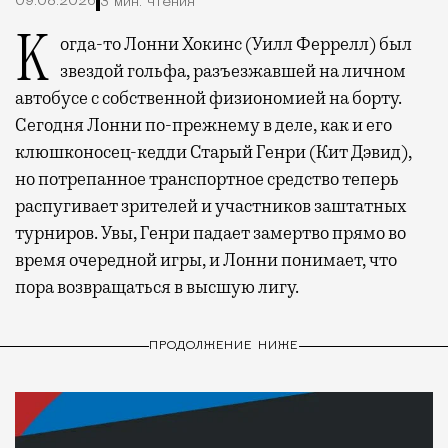
09.08.2026
3 мин. чтения
Когда-то Лонни Хокинс (Уилл Феррелл) был
звездой гольфа, разъезжавшей на личном
автобусе с собственной физиономией на борту.
Сегодня Лонни по-прежнему в деле, как и его
клюшконосец-кедди Старый Генри (Кит Дэвид),
но потрепанное транспортное средство теперь
распугивает зрителей и участников заштатных
турниров. Увы, Генри падает замертво прямо во
время очередной игры, и Лонни понимает, что
пора возвращаться в высшую лигу.
ПРОДОЛЖЕНИЕ НИЖЕ