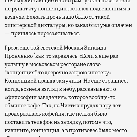
почему листающие инстаграм* у окна посетители
не рушат эту концепцию, остался подвешенным в
воздухе. Бежать прочь надо было от такой
хипстерской диктатуры, но заказ был уже оплачен
— пришлось пересаживаться.
Гроза еще той светской Москвы Зинаида
*
Пронченко
как-то зареклась: «Если я еще раз
услышу в московском ресторане слово
“концепция”, то досрочно закрою ипотеку».
Концепцией правда замучили. Но еще страшнее,
когда, вознеся взгляд к небу, рассказывают о
«философии заведения», которое вообще-то
обычное кафе. Так, на Чистых прудах пару лет
продержалась кофейня, где нельзя было
поставить телефон на зарядку, потому что,
извините, концепция, а в противовес было место