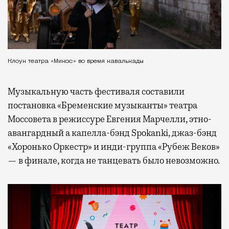
Клоун театра «Микос» во время кавалькады
Музыкальную часть фестиваля составили
постановка «Бременские музыканты» театра
Моссовета в режиссуре Евгения Марчелли, этно-
авангардный а капелла-бэнд Spokanki, джаз-бэнд
«Хоронько Оркестр» и инди-группа «Рубеж Веков»
— в финале, когда не танцевать было невозможно.