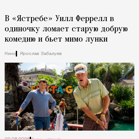
Реклама
Редакция Москвич Mag
В «Ястребе» Уилл Феррелл в
Город
одиночку ломает старую добрую
комедию и бьет мимо лунки
Кино
Ярослав Забалуев