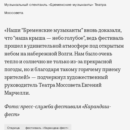
Музыкальный спектакль «Бременские музыканты» Театра
Моссовета
«Наши “Бременские музыканты” вновь доказали,
что “наша крыша — небо голубое”, ведь фестиваль
прошел в удивительной атмосфере под открытым
небом на набережной Волги. Нам было очень
тепло и солнечно не только из-за прекрасной
погоды, но и благодаря такому горячему приему
зрителей!» — подчеркнул художественный
руководитель Театра Моссовета Евгений
Марчелли.
Фото: пресс-служба фестиваля «Карандаш-
фест»
В минувший уикенд маленькая Старица в Тверской об
Старица
фестиваль «Карандаш-фест»