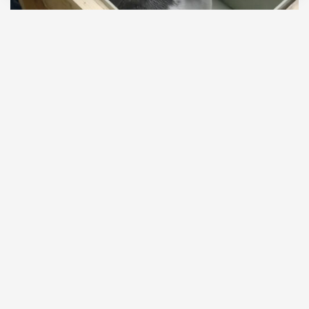
07.08.2026
1 мин. чтения
Двух пятимесячных детенышей доставили в
Москву самолетом из Иркутска. Как
рассказали в авиакомпании S7 Airlines, нерп везли
в специальных контейнерах с постоянным
контролем температуры, влажности и
вентиляции в соответствии с международными
правилами перевозки животных.
ПРОДОЛЖЕНИЕ НИЖЕ