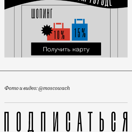
Фото и видео: @moscowach
Продолжаем вести хронику балконов. Недавно мы пок