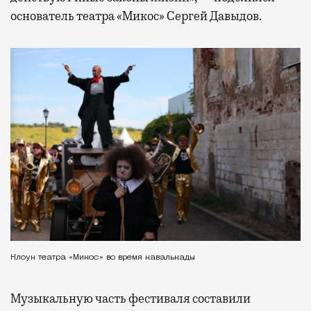
основатель театра «Микос» Сергей Давыдов.
Клоун театра «Микос» во время кавалькады
Музыкальную часть фестиваля составили