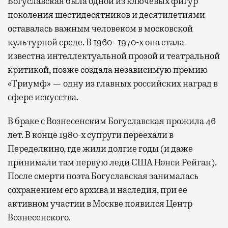
Богуславская была одной из ключевых фигур
поколения шестидесятников и десятилетиями
оставалась важным человеком в московской
культурной среде. В 1960–1970-х она стала
известна интеллектуальной прозой и театральной
критикой, позже создала независимую премию
«Триумф» — одну из главных российских наград в
сфере искусства.
В браке с Вознесенским Богуславская прожила 46
лет. В конце 1980-х супруги переехали в
Переделкино, где жили долгие годы (и даже
принимали там первую леди США Нэнси Рейган).
После смерти поэта Богуславская занималась
сохранением его архива и наследия, при ее
активном участии в Москве появился Центр
Вознесенского.