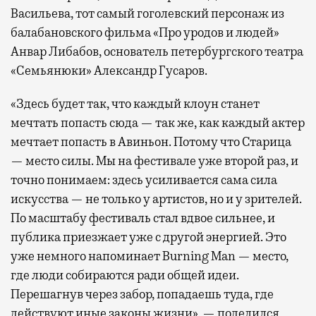
Васильева, тот самый гоголевский персонаж из
балабановского фильма «Про уродов и людей»
Анвар Либабов, основатель петербургского театра
«Семьянюки» Александр Гусаров.
«Здесь будет так, что каждый клоун станет
мечтать попасть сюда — так же, как каждый актер
мечтает попасть в Авиньон. Потому что Старица
— место силы. Мы на фестивале уже второй раз, и
точно понимаем: здесь усиливается сама сила
искусства — не только у артистов, но и у зрителей.
По масштабу фестиваль стал вдвое сильнее, и
публика приезжает уже с другой энергией. Это
уже немного напоминает Burning Man — место,
где люди собираются ради общей идеи.
Перешагнув через забор, попадаешь туда, где
действуют иные законы жизни», — поделился