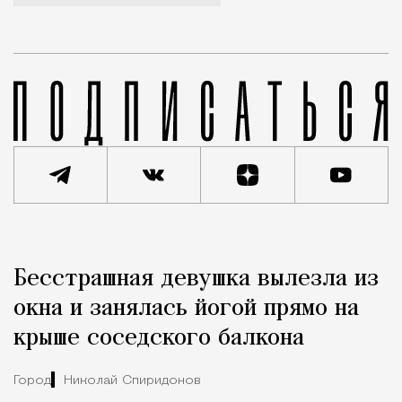
Реклама
Редакция Москвич Mag
Бесстрашная девушка вылезла из
Город
окна и занялась йогой прямо на
крыше соседского балкона
Город
Николай Спиридонов