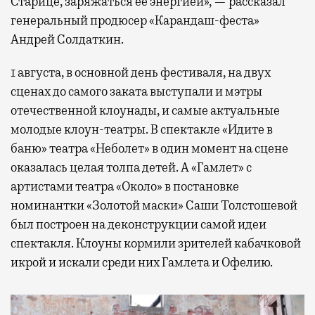
Старице, заряжаться ее энергией», — рассказал
генеральный продюсер «Карандаш-феста»
Андрей Солдаткин.
1 августа, в основной день фестиваля, на двух
сценах до самого заката выступали и мэтры
отечественной клоунады, и самые актуальные
молодые клоун-театры. В спектакле «Идите в
баню» театра «Неболет» в один момент на сцене
оказалась целая толпа детей. А «Гамлет» с
артистами театра «Около» в постановке
номинантки «Золотой маски» Саши Толстошевой
был построен на деконструкции самой идеи
спектакля. Клоуны кормили зрителей кабачковой
икрой и искали среди них Гамлета и Офелию.