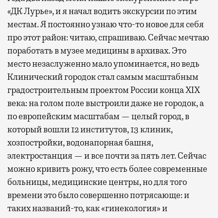
«ДК Лурье», и я начал водить экскурсии по этим
местам. Я постоянно узнаю что-то новое для себя
про этот район: читаю, спрашиваю. Сейчас мечтаю
поработать в музее медицины в архивах. Это
место незаслуженно мало упоминается, но ведь
Клинический городок стал самым масштабным
градостроительным проектом России конца XIX
века: на голом поле выстроили даже не городок, а
по европейским масштабам — целый город, в
который вошли 12 институтов, 13 клиник,
хозпостройки, водонапорная башня,
электростанция — и все почти за пять лет. Сейчас
можно кривить рожу, что есть более современные
больницы, медицинские центры, но для того
времени это было совершенно потрясающе: и
таких названий-то, как «гинекология» и