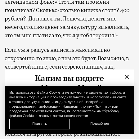
легендарном фоне: «Что ты там про меня
понаписал? Сколько-сколько книжка стоит? 400
рублей?! Да пошел ты, Лешечка, делать мне
нечего, столько денег за макулатуру вываливать,
это ты мне плати за то, что я у тебя героиня!»
Если уж я решусь написать максимально
откровенно, то знаю, о чем это будет. Возможно, в
четвертой книге, если созрею, напишу, как,
×
работая в реанимации, прошлепал что-то важное,
пропустил, отвлекся; как из-за ошибки, в том
числе и моей, умер пациент. У меня в жизни были
Мы используем файлы Сookie и метрические системы для сбора и
Уведомление 
анализа информации о производительности и использовании сайта,
моменты, которые мне до сих пор не дают покоя: в
а также для улучшения и индивидуальной настройки
предоставления информации. Нажимая кнопку «Принять» или
такой работе была особая цена лишнего перекура,
продолжая пользоваться сайтом, вы соглашаетесь на обработку
того, что слишком рано отошел от койки больного,
файлов Cookie и данных метрических систем.
что не вовремя отвернулся, что слишком долго
Принять
Подробнее
копался на другой стороне реанимационного