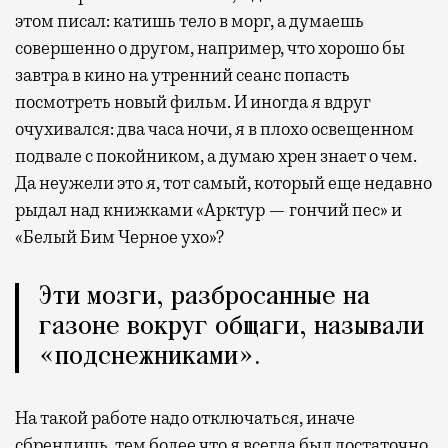
этом писал: катишь тело в морг, а думаешь
совершенно о другом, например, что хорошо бы
завтра в кино на утренний сеанс попасть
посмотреть новый фильм. И иногда я вдруг
очухивался: два часа ночи, я в плохо освещенном
подвале с покойником, а думаю хрен знает о чем.
Да неужели это я, тот самый, который еще недавно
рыдал над книжками «Арктур — гончий пес» и
«Белый Бим Черное ухо»?
Эти мозги, разбросанные на
газоне вокруг общаги, называли
«подснежниками».
На такой работе надо отключаться, иначе
сбрендишь, тем более что я всегда был достаточно