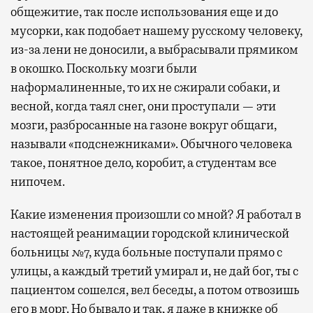
общежитие, так после использования еще и до
мусорки, как подобает нашему русскому человеку,
из-за лени не доносили, а выбрасывали прямиком
в окошко. Поскольку мозги были
наформалиненные, то их не сжирали собаки, и
весной, когда таял снег, они проступали — эти
мозги, разбросанные на газоне вокруг общаги,
называли «подснежниками». Обычного человека
такое, понятное дело, коробит, а студентам все
нипочем.
Какие изменения произошли со мной? Я работал в
настоящей реанимации городской клинической
больницы №7, куда больные поступали прямо с
улицы, а каждый третий умирал и, не дай бог, ты с
пациентом сошелся, вел беседы, а потом отвозишь
его в морг. Но бывало и так, я даже в книжке об