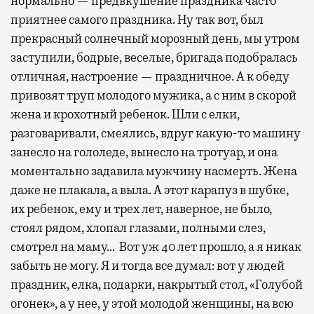
нормально — предвкушение праздника часто
приятнее самого праздника. Ну так вот, был
прекрасный солнечный морозный день, мы утром
заступили, бодрые, веселые, бригада подобралась
отличная, настроение — праздничное. А к обеду
привозят труп молодого мужика, а с ним в скорой
жена и крохотный ребенок. Шли с елки,
разговаривали, смеялись, вдруг какую-то машину
занесло на гололеде, вынесло на тротуар, и она
моментально задавила мужчину насмерть. Жена
даже не плакала, а выла. А этот карапуз в шубке,
их ребенок, ему и трех лет, наверное, не было,
стоял рядом, хлопал глазами, полными слез,
смотрел на маму… Вот уж 40 лет прошло, а я никак
забыть не могу. Я и тогда все думал: вот у людей
праздник, елка, подарки, накрытый стол, «Голубой
огонек», а у нее, у этой молодой женщины, на всю