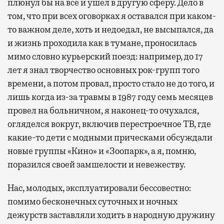
плюнул бы на все и ушел в другую сферу. Дело в
том, что при всех оговорках я оставался при каком-
то важном деле, хоть и недоедал, не высыпался, да
и жизнь проходила как в тумане, проносилась
мимо словно курьерский поезд: например, до 17
лет я знал творчество основных рок-групп того
времени, а потом провал, просто стало не до того, и
лишь когда из-за травмы в 1987 году семь месяцев
провел на больничном, я наконец-то очухался,
огляделся вокруг, включив перестроечное ТВ, где
какие-то дети с модными прическами обсуждали
новые группы «Кино» и «Зоопарк», а я, помню,
поразился своей замшелости и невежеству.
Нас, молодых, эксплуатировали бессовестно:
помимо бесконечных суточных и ночных
дежурств заставляли ходить в народную дружину