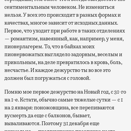
сентиментальным человеком. Не измениться
нельзя. У всех это происходит в разных формах и
качествах, многое зависит от исходных данных.
Первое, что уходит при работе в таких отделениях
— романтизм, навеянный, как, например, у меня,
пионерлагерем. То, что в байках моих
пионервожатых выглядело задорным, веселым и
прикольным, на деле превратилось в кровь, боль,
несчастье. И каждое дежурство ты во все это
должен был погружаться с головой.
Помню мое первое дежурство на Новый год, с 31-го
на 1-е. Кстати, обычно самые тяжелые сутки — с 1
на 2 января: поножовщина, все перепиваются
вусмерть да еще с балконов, бывает,
вываливаются. Поэтому 31 декабря еще