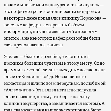
ночами многие мои однокурсники свихнулись —
это не фигура речи: с астеническим синдромом
некоторые даже попадали в клинику Корсакова —
тяжелые кафедры, невероятный объем
информации, никак не связанный с прошлым
опытом, а на некоторых кафедрах вообще были
свои преподаватели-садисты.
Учился — было не до любви, а уже потом я
проникся большим чувством к этому месту! Одно
время мы с женой каждые выходные доезжали на
такси от Коломенской до Новодевичьего
монастыря и шли по всем переулкам, по любимой
«
Аллее жизни
» (эта аллея негласно получила
такое название, потому что берет начало у
клиники акушерства, а заканчивается моргом). А
года два назад меня нашло экскурсионное бюро