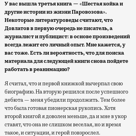
У
вас вышла третья кни
г
а —
«
Шестая койка и
другие истории из жизни Паровозова
»
.
Некоторые литературоведы считают, что
Довлатов в первую очередь не писатель, а
журналист и публицист: в основе произведений
всегда лежит его личный опыт. Мне кажется, у
вас то
же. Есть ли вероятность, что для поиска
материала для следующей книги снова пойдете
работать в реанимацию?
Я считал, что и первой книжкой вычерпал свою
биографию. На вторую решился после успешного
дебюта — меня убедили продолжить. Тем более
что была готовая пионерская рукопись. Хотя
второй книгой я доволен меньше, да и мне в укор
ставят, что она не слишком веселая, но и время
такое, и ситуации, и герой повзрослел.