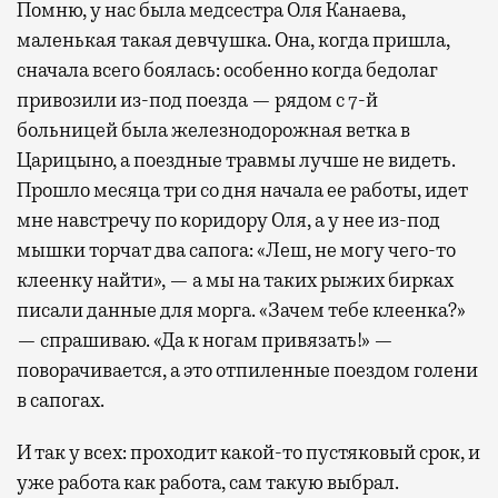
Помню, у нас была медсестра Оля Канаева,
маленькая такая девчушка. Она, когда пришла,
сначала всего боялась: особенно когда бедолаг
привозили из-под поезда — рядом с 7-й
больницей была железнодорожная ветка в
Царицыно, а поездные травмы лучше не видеть.
Прошло месяца три со дня начала ее работы, идет
мне навстречу по коридору Оля, а у нее из-под
мышки торчат два сапога: «Леш, не могу чего-то
клеенку найти», — а мы на таких рыжих бирках
писали данные для морга. «Зачем тебе клеенка?»
— спрашиваю. «Да к ногам привязать!» —
поворачивается, а это отпиленные поездом голени
в сапогах.
И так у всех: проходит какой-то пустяковый срок, и
уже работа как работа, сам такую выбрал.