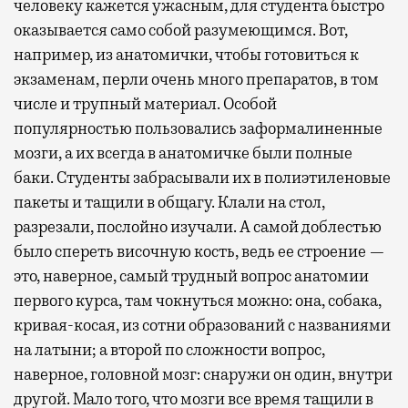
человеку кажется ужасным, для студента быстро
оказывается само собой разумеющимся. Вот,
например, из анатомички, чтобы готовиться к
экзаменам, перли очень много препаратов, в том
числе и трупный материал. Особой
популярностью пользовались заформалиненные
мозги, а их всегда в анатомичке были полные
баки. Студенты забрасывали их в полиэтиленовые
пакеты и тащили в общагу. Клали на стол,
разрезали, послойно изучали. А самой доблестью
было спереть височную кость, ведь ее строение —
это, наверное, самый трудный вопрос анатомии
первого курса, там чокнуться можно: она, собака,
кривая-косая, из сотни образований с названиями
на латыни; а второй по сложности вопрос,
наверное, головной мозг: снаружи он один, внутри
другой. Мало того, что мозги все время тащили в