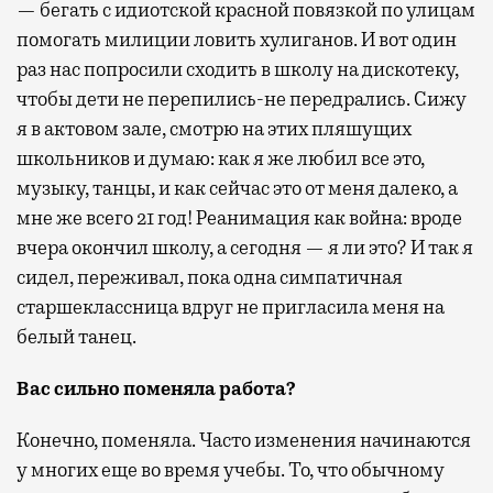
— бегать с идиотской красной повязкой по улицам
помогать милиции ловить хулиганов. И вот один
раз нас попросили сходить в школу на дискотеку,
чтобы дети не перепились-не передрались. Сижу
я в актовом зале, смотрю на этих пляшущих
школьников и думаю: как я же любил все это,
музыку, танцы, и как сейчас это от меня далеко, а
мне же всего 21 год! Реанимация как война: вроде
вчера окончил школу, а сегодня — я ли это? И так я
сидел, переживал, пока одна симпатичная
старшеклассница вдруг не пригласила меня на
белый танец.
Вас сильно поменяла работа?
Конечно, поменяла. Часто изменения начинаются
у многих еще во время учебы. То, что обычному