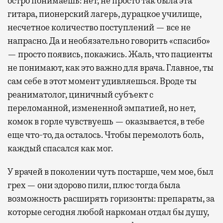
остро понимаешь: нет, не просто так была эта
гитара, пионерский лагерь, дурацкое училище,
несчетное количество поступлений — все не
напрасно. Да и необязательно говорить «спасибо»
— просто появись, покажись. Жаль, что пациенты
не понимают, как это важно для врача. Главное, ты
сам себе в этот момент удивляешься. Вроде ты
реаниматолог, циничный субъект с
переломанной, измененной эмпатией, но нет,
комок в горле чувствуешь — оказывается, в тебе
еще что-то, да осталось. Чтобы перемолоть боль,
каждый спасался как мог.
У врачей в поколении чуть постарше, чем мое, был
грех — они здорово пили, плюс тогда была
возможность расширять горизонты: препараты, за
которые сегодня любой наркоман отдал бы душу,