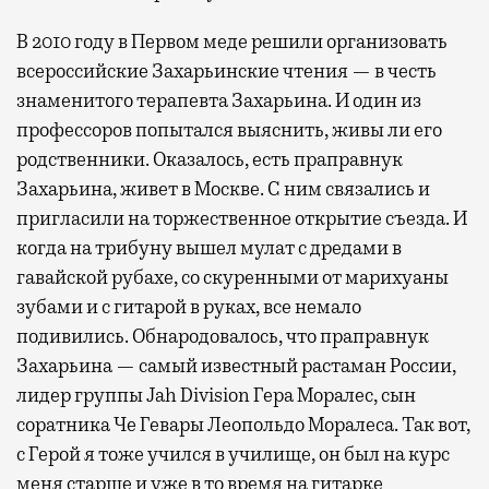
В 2010 году в Первом меде решили организовать
всероссийские Захарьинские чтения — в честь
знаменитого терапевта Захарьина. И один из
профессоров попытался выяснить, живы ли его
родственники. Оказалось, есть праправнук
Захарьина, живет в Москве. С ним связались и
пригласили на торжественное открытие съезда. И
когда на трибуну вышел мулат с дредами в
гавайской рубахе, со скуренными от марихуаны
зубами и с гитарой в руках, все немало
подивились. Обнародовалось, что праправнук
Захарьина — самый известный растаман России,
лидер группы Jah Division Гера Моралес, сын
соратника Че Гевары Леопольдо Моралеса. Так вот,
с Герой я тоже учился в училище, он был на курс
меня старше и уже в то время на гитарке