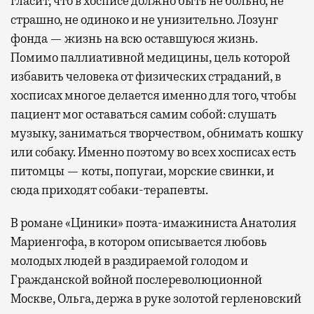
гласит, что в хосписе должно быть не больно, не
страшно, не одиноко и не унизительно. Лозунг
фонда — жизнь на всю оставшуюся жизнь.
Помимо паллиативной медицины, цель которой
избавить человека от физических страданий, в
хосписах многое делается именно для того, чтобы
пациент мог оставаться самим собой: слушать
музыку, заниматься творчеством, обнимать кошку
или собаку. Именно поэтому во всех хосписах есть
питомцы — коты, попугаи, морские свинки, и
сюда приходят собаки-терапевты.
В романе «Циники» поэта-имажиниста Анатолия
Мариенгофа, в котором описывается любовь
молодых людей в раздираемой голодом и
Гражданской войной послереволюционной
Москве, Ольга, держа в руке золотой герленовский