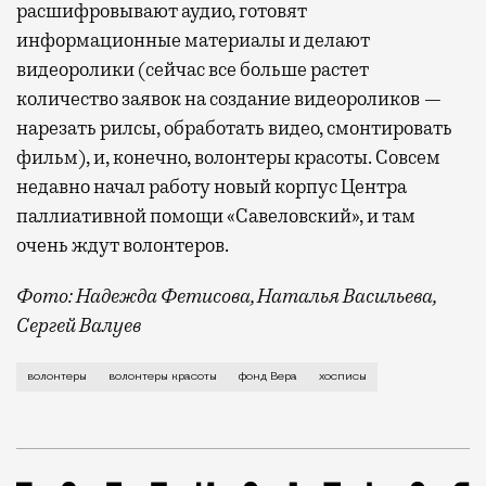
расшифровывают аудио, готовят
информационные материалы и делают
видеоролики (сейчас все больше растет
количество заявок на создание видеороликов —
нарезать рилсы, обработать видео, смонтировать
фильм), и, конечно, волонтеры красоты. Совсем
недавно начал работу новый корпус Центра
паллиативной помощи «Савеловский», и там
очень ждут волонтеров.
Фото: Надежда Фетисова, Наталья Васильева,
Сергей Валуев
Пациентам, особенно женщинам, тяжело, когда внеза
волонтеры
волонтеры красоты
фонд Вера
хосписы