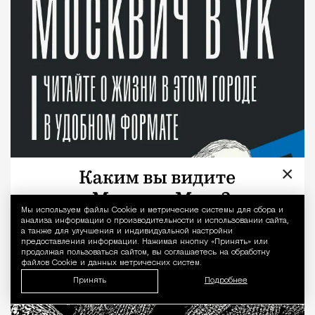
×
Мы используем файлы Сookie и метрические системы для сбора и
Уведомление 
анализа информации о производительности и использовании сайта,
а также для улучшения и индивидуальной настройки
предоставления информации. Нажимая кнопку «Принять» или
продолжая пользоваться сайтом, вы соглашаетесь на обработку
файлов Cookie и данных метрических систем.
Принять
Подробнее