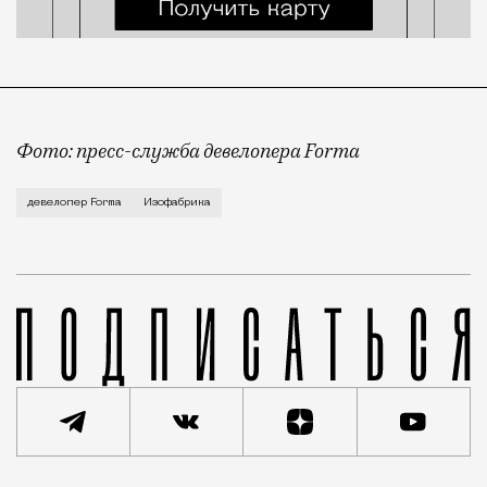
Фото: пресс-служба девелопера Forma
Корпус скульптуры и лепки Изофабрики на Часовой 
девелопер Forma
Изофабрика