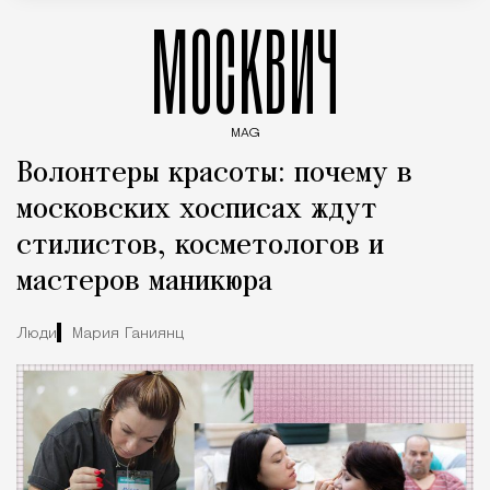
МОСКВИЧ
MAG
Введите ключевые слова для поиска статей
Волонтеры красоты: почему в
московских хосписах ждут
стилистов, косметологов и
мастеров маникюра
Люди
Мария Ганиянц