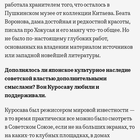
работала хранителем того, что осталось в
Пушкинском музее от коллекции Китаева. Беата
Воронова, дама достойная и редкостной красоты,
писала про Хокусая и его мангу что-то общее. Но
не было по-настоящему глубоких работ,
основанных на владении материалом источников
или западной новейшей литературы.
Дополнялось ли японское культурное наследие
советской властью дополнительными
смыслами
?
В
он Куросаву любили и
поддерживали
.
Куросава был режиссером мировой известности —
в то время практически все можно было смотреть
в Советском Союзе, если не на больших экранах, то
на каких-то клубных площадках, в домах