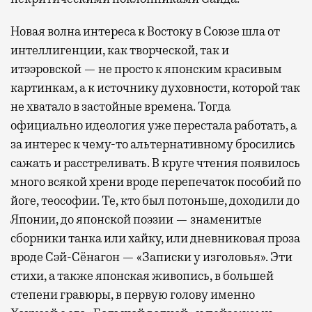
Новая волна интереса к Востоку в Союзе шла от
интеллигенции, как творческой, так и
итээровской — не просто к японским красивым
картинкам, а к источнику духовности, которой так
не хватало в застойные времена. Тогда
официально идеология уже перестала работать, а
за интерес к чему-то альтернативному бросились
сажать и расстреливать. В круге чтения появилось
много всякой хрени вроде перепечаток пособий по
йоге, теософии. Те, кто был потоньше, доходили до
Японии, до японской поэзии — знаменитые
сборники танка или хайку, или дневниковая проза
вроде Сэй-Сёнагон — «Записки у изголовья». Эти
стихи, а также японская живопись, в большей
степени гравюры, в первую голову именно