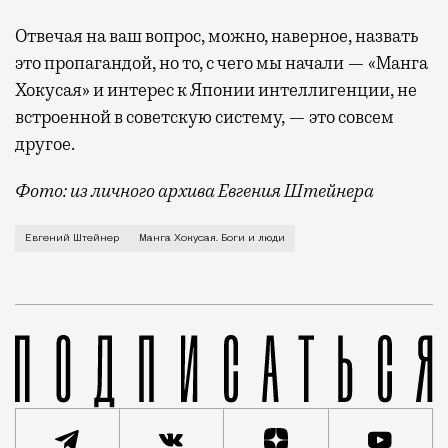
Отвечая на ваш вопрос, можно, наверное, назвать
это пропагандой, но то, с чего мы начали — «Манга
Хокусая» и интерес к Японии интеллигенции, не
встроенной в советскую систему, — это совсем
другое.
Фото: из личного архива Евгения Штейнера
Из японского искусства в массы точно п
Евгений Штейнер
Манга Хокусая. Боги и люди