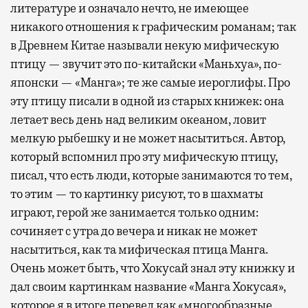
литературе и означало нечто, не имеющее
никакого отношения к графическим романам; так
в Древнем Китае называли некую мифическую
птицу — звучит это по-китайски «Маньхуа», по-
японски — «Манга»; те же самые иероглифы. Про
эту птицу писали в одной из старых книжек: она
летает весь день над великим океаном, ловит
мелкую рыбешку и не может насытиться. Автор,
который вспомнил про эту мифическую птицу,
писал, что есть люди, которые занимаются то тем,
то этим — то картинку рисуют, то в шахматы
играют, герой же занимается только одним:
сочиняет с утра до вечера и никак не может
насытиться, как та мифическая птица Манга.
Очень может быть, что Хокусай знал эту книжку и
дал своим картинкам название «Манга Хокусая»,
которое я в итоге перевел как «многообразные