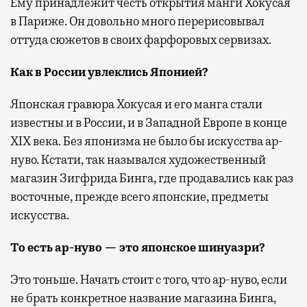
Ему принадлежит честь открытия манги Хокусая
в Париже. Он довольно много перерисовывал
оттуда сюжетов в своих фарфоровых сервизах.
Как в России увлеклись Японией?
Японская гравюра Хокусая и его манга стали
известны и в России, и в Западной Европе в конце
XIX века. Без японизма не было бы искусства ар-
нуво. Кстати, так назывался художественный
магазин Зигфрида Бинга, где продавались как раз
восточные, прежде всего японские, предметы
искусства.
То есть ар-нуво —
это
японское шинуазри?
Это тоньше. Начать стоит с того, что ар-нуво, если
не брать конкретное название магазина Бинга,