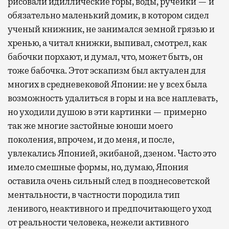
рисовали идиллические горы, воды, ручейки — и
обязательно маленький домик, в котором сидел
ученый книжник, не занимался земной грязью и
хренью, а читал книжки, выпивал, смотрел, как
бабочки порхают, и думал, что, может быть, он
тоже бабочка. Этот эскапизм был актуален для
многих в средневековой Японии: не у всех была
возможность удалиться в горы и на все наплевать,
но уходили душою в эти картинки — примерно
так же многие застойные юноши моего
поколения, впрочем, и до меня, и после,
увлекались Японией, экибаной, дзеном. Часто это
имело смешные формы, но, думаю, Япония
оставила очень сильный след в позднесоветской
ментальности, в частности породила тип
ленивого, неактивного и предпочитающего уход
от реальности человека, нежели активного