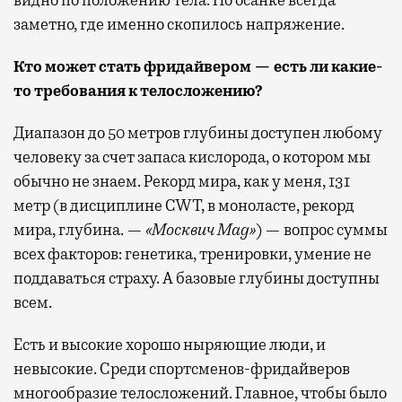
видно по положению тела. По осанке всегда
заметно, где именно скопилось напряжение.
Кто может стать фридайвером — есть ли какие-
то требования к телосложению?
Диапазон до 50 метров глубины доступен любому
человеку за счет запаса кислорода, о котором мы
обычно не знаем. Рекорд мира, как у меня, 131
метр (в дисциплине CWT, в моноласте, рекорд
мира, глубина. —
«Москвич Mag»
) — вопрос суммы
всех факторов: генетика, тренировки, умение не
поддаваться страху. А базовые глубины доступны
всем.
Есть и высокие хорошо ныряющие люди, и
невысокие. Среди спортсменов-фридайверов
многообразие телосложений. Главное, чтобы было