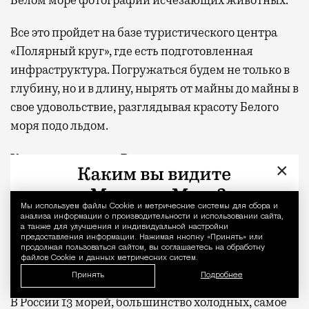
Белом море фотографии исчезающих животных.
Все это пройдет на базе туристического центра
«Полярный круг», где есть подготовленная
инфраструктура. Погружаться будем не только в
глубину, но и в длину, нырять от майны до майны в
свое удовольствие, разглядывая красоту Белого
моря подо льдом.
Какие еще места в России подходят для зимнего
×
фридайвинга?
От Владивостока и до Сочи — наше общество
Мы используем файлы Сookie и метрические системы для сбора и
Уведомление 
анализа информации о производительности и использовании сайта,
становится все больше и больше. Есть множество
а также для улучшения и индивидуальной настройки
предоставления информации. Нажимая кнопку «Принять» или
красивейших озер: Голубое озеро в Кабардино-
продолжая пользоваться сайтом, вы соглашаетесь на обработку
файлов Cookie и данных метрических систем.
Балкарии, озера рядом с Казанью, Темиртау в
Принять
Подробнее
Кемеровской области и Лама в Красноярском крае.
В России 13 морей, большинство холодных, самое